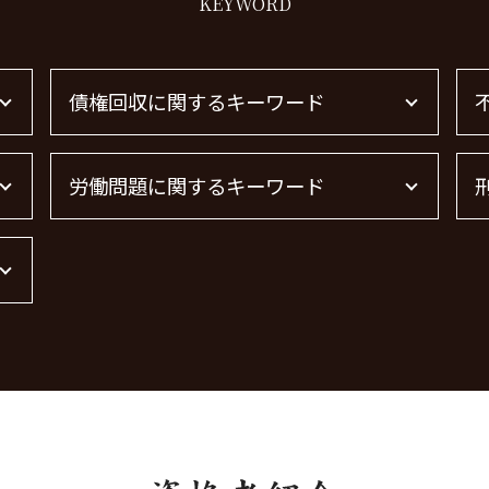
KEYWORD
債権回収に関するキーワード
借金 時効 個人
労働問題に関するキーワード
債権回収 弁護士 費用
売掛金 未回収
債権回収
労働問題に強い弁護士 東京
借金 時効の援用 その後
労働問題 最近
債権回収 個人
労働問題 種類
弁護士 債権回収 流れ
労働問題に強い弁護士
債権回収 無視
労働問題 相談
債権回収 弁護士 完全成功報酬
労働問題 弁護士
債権回収 時効
労働問題 解決策
借金 時効
残業代 未払い
債権回収 弁護士