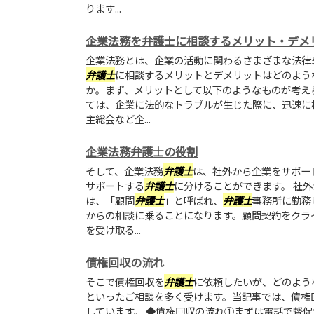
ります...
企業法務を弁護士に相談するメリット・デメ
企業法務とは、企業の活動に関わるさまざまな法律
弁護士
に相談するメリットとデメリットはどのよう
か。まず、メリットとして以下のようなものが考え
ては、企業に法的なトラブルが生じた際に、迅速に
主総会など企...
企業法務弁護士の役割
そして、企業法務
弁護士
は、社外から企業をサポー
サポートする
弁護士
に分けることができます。 社
は、「顧問
弁護士
」と呼ばれ、
弁護士
事務所に勤務
からの相談に乗ることになります。顧問契約をクラ
を受け取る...
債権回収の流れ
そこで債権回収を
弁護士
に依頼したいが、どのよう
といったご相談を多く受けます。当記事では、債権
しています。 ◆債権回収の流れ①まずは電話で督