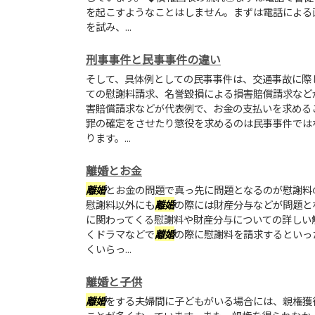
を起こすようなことはしません。まずは電話による
を試み、...
刑事事件と民事事件の違い
そして、具体例としての民事事件は、交通事故に際
ての慰謝料請求、名誉毀損による損害賠償請求など
害賠償請求などが代表例で、お金の支払いを求める
罪の確定をさせたり懲役を求めるのは民事事件では
ります。...
離婚とお金
離婚
とお金の問題で真っ先に問題となるのが慰謝料
慰謝料以外にも
離婚
の際には財産分与などが問題と
に関わってくる慰謝料や財産分与についての詳しい
くドラマなどで
離婚
の際に慰謝料を請求するといっ
くいらっ...
離婚と子供
離婚
をする夫婦間に子どもがいる場合には、親権獲