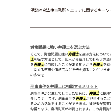
望記綜合法律事務所
>
エリアに関するキーワ
労働問題に強い弁護士を選ぶ方法
そこで、労働問題に強い
弁護士
を選ぶ方法について
士
を探す方法として、知人から紹介してもらう方法
を
弁護士
に依頼したことがある知人から
弁護士
を紹
に関する感想や信頼度などを伝え知ることができま
の広告を...
刑事事件を弁護士に相談するメリット
刑事事件が発生してしまった場合に、
弁護士
に依頼
介します。 まず、刑事事件を
弁護士
が担当すること
るための活動をすることができます。被疑者が警察
勾留となり、身柄拘束が継続されます。この身柄拘