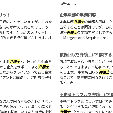
渋谷区、...
リット
企業法務の業務内容
事務のことをいいますが、これを
企業法務
弁護士
の業務内容は、ク
なものが考えられるのでしょう
区分することは困難ですが、おお
られます。１つめのメリットとし
法務
弁護士
の業務内容として代表
相談できる点が挙げられます。株
「Mergers and Acquisit
債権回収を弁護士に相談する
トする
弁護士
と、社内から企業を
債権回収は自らで行うことができ
外から企業をサポートする
弁護士
ることができます。本記事では、
しながらクライアントである企業
をします。 ◆債権回収を
弁護士
に
イアントと締結し、定期的な報酬
ることで、効率的に回収を行うこ
ると、自...
不動産トラブルを弁護士に相
な流れで回収するのかわからない
不動産トラブルについて調べてみ
回収の流れについて詳しく解説を
ることができる旨が記載されてい
促債権回収は、いきなり相手に訴訟
弁護士
に依頼するメリットについ