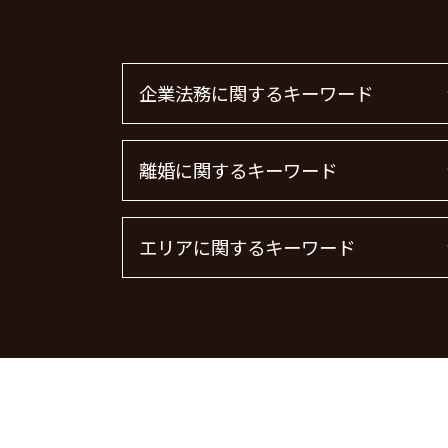
企業法務に関するキーワード
企業法務
離婚に関するキーワード
顧問弁護士 個人事業主
m&a 弁護士
顧問弁護士
離婚 慰謝料請求
エリアに関するキーワード
顧問弁護士 メリット
離婚 慰謝料 養育費
企業法務とは
離婚 慰謝料 種類
m&a 弁護士費用 相場
離婚 慰謝料とは
刑事事件 千葉県 弁護士
顧問弁護士 費用 中小企業
離婚協議
離婚 千葉県 弁護士
法律事務所 m&a
離婚 慰謝料 精神的苦痛
企業法務 港区 弁護士
顧問弁護士 費用
離婚 慰謝料払わない
労働問題 品川区 弁護士
下請法 改正 2026
離婚の慰謝料 相場
離婚 港区 弁護士
企業法務 弁護士
養育費 決め方
債権回収 埼玉県 弁護士
m&a 弁護士 費用
慰謝料 離婚