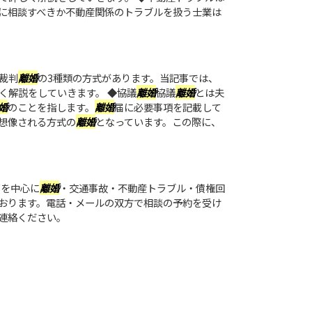
に相談すべきか不動産関係のトラブルを扱う士業は
裁判
離婚
の3種類の方式があります。当記事では、
く解説をしていきます。 ◆協議
離婚
協議
離婚
とは夫
婚
のことを指します。
離婚
届に必要事項を記載して
想像される方式の
離婚
となっています。この際に、
都を中心に
離婚
・交通事故・不動産トラブル・債権回
おります。電話・メールの双方で相談の予約を受け
連絡ください。