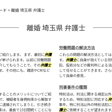
ード
>
離婚 埼玉県 弁護士
離婚 埼玉県 弁護士
労働問題の解決方法
ご紹介します。 まず、最初に
弁護
これらの問題の解決方法としては
が挙げられます。以前に労働問題
す。
弁護士
に自身が抱えている労
介してもらうことで、その
弁護士
訟、仮処分などの裁判所による法
す。その他にも、雑誌やCMなど
して任せることができます。さら
して自身の意見...
刑事事件の種類
することのメリットについてご紹
特別法は、刑法に関する規定以外
で、被疑者を身柄拘束から解放す
するため、特別法犯に対応する
弁
に逮捕されてしまうと、引き続き
事件、特に刑法以外の特別法犯に
束は、最長で23日間続くことにな
護士
に依頼することが望まれます