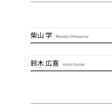
離婚 埼玉県 弁護士
退職勧奨 言ってはいけない
離婚裁判
離婚 神奈川県 弁護士
顧問弁護士 契約
離婚 慰謝料 財産分与
労働問題 埼玉県 弁護士
顧問弁護士とは
離婚調停 流れ
企業法務 茨城県 弁護士
離婚 しない 場合 慰謝料相場
離婚 茨城県 弁護士
共同親権 制度
不動産トラブル 千葉県 弁護士
柴山 学
離婚 慰謝料 相場 年収
企業法務 千葉県 弁護士
Manabu Shibayama
面会交流権
債権回収 渋谷区 弁護士
離婚公正証書
企業法務 大田区 弁護士
離婚 慰謝料 相場
債権回収 東京都 弁護士
面会交流 権利
労働問題 東京都 弁護士
鈴木 広喜
Hiroki Suzuki
労働問題 茨城県 弁護士
離婚 栃木県 弁護士
離婚 東京都 弁護士