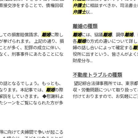
直接交渉をすることで、債権回収
弁護士
に相談すべきか、司法書士
弁護士
以...
離婚の種類
しての損害賠償請求、
離婚
に際し
離婚
には、協議
離婚
、調停
離婚
、
が挙げられます。 上記の通り、損
各
離婚
の方式の違いについて詳し
ことが多く、犯罪の成立に伴い、
婦の話し合いによって確定する
離
なく、刑事事件にあたることにな
役所に出すという、皆さんがよく
財産分与...
不動産トラブルの種類
の話となるでしょう。もっとも、
望記綜合法律事務所では、東京
なります。本記事では、
離婚
の際
収・労働問題について取り扱って
解説をしていきます。 ◆慰謝料よ
付けておりますので、お気軽にご
たシーンをご覧になられた方が多
得に向けて夫婦間で争いが起こる