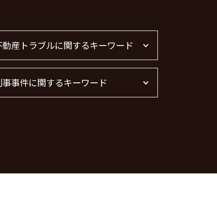
不動産トラブルに関するキーワード
不動産屋 トラブル 相談
刑事事件に関するキーワード
不動産トラブル 弁護士
不動産トラブル 相談
不動産 トラブル 相談 東京都
暴行罪 構成要件
不動産賃貸 弁護士
刑事事件 民事事件 違い
不動産トラブル
詐欺罪 種類
賃貸 苦情 どこに
刑事事件 流れ
不動産 賃貸 トラブル相談
脅迫罪 慰謝料
管理会社 トラブル 相談
詐欺罪 時効
不動産 トラブル相談
痴漢 逮捕
刑事事件 日本
暴行罪 慰謝料
器物破損 慰謝料