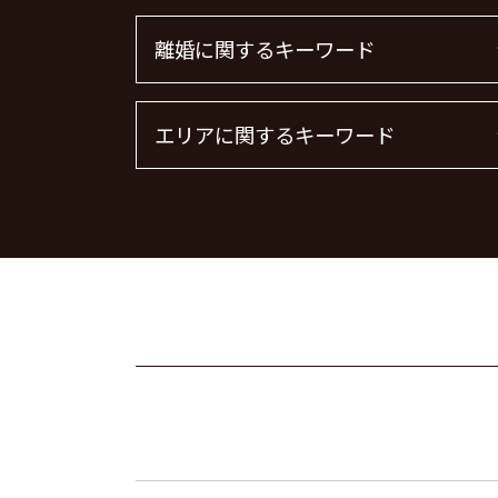
顧問弁護士 個人事業主
離婚に関するキーワード
顧問弁護士 費用 中小企業
下請法 改正 2026
顧問弁護士とは
離婚 慰謝料 相場 年収
エリアに関するキーワード
退職勧奨 言ってはいけない
浮気 離婚 慰謝料相場
顧問弁護士 メリット
離婚の慰謝料 相場
企業法務とは
離婚調停 期間
債権回収 埼玉県 弁護士
m&a 弁護士費用 相場
離婚届
刑事事件 神奈川県 弁護士
法律事務所 m&a
離婚 慰謝料 種類
企業法務 千葉県 弁護士
顧問弁護士
離婚 慰謝料 相場
労働問題 栃木県 弁護士
顧問弁護士 費用
離婚 慰謝料 財産分与
離婚 東京都 弁護士
顧問弁護士 契約
離婚 慰謝料 養育費
企業法務 埼玉県 弁護士
企業法務 弁護士
面会交流 権利
刑事事件 東京都 弁護士
m&a 弁護士 費用
離婚 慰謝料請求
企業法務 神奈川県 弁護士
企業法務
離婚 慰謝料 精神的苦痛
不動産トラブル 渋谷区 弁護士
m&a 弁護士
養育費 決め方
労働問題 神奈川県 弁護士
慰謝料 離婚
債権回収 千葉県 弁護士
離婚 慰謝料なし
労働問題 埼玉県 弁護士