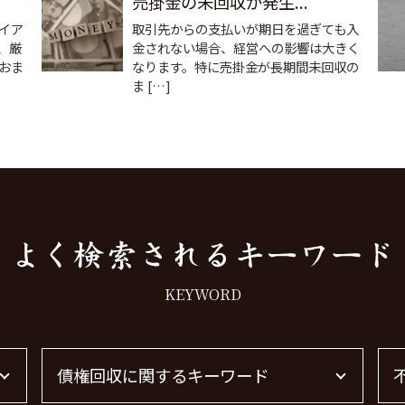
売掛金の未回収が発生...
イア
取引先からの支払いが期日を過ぎても入
、厳
金されない場合、経営への影響は大きく
おま
なります。特に売掛金が長期間未回収の
ま […]
KEYWORD
債権回収に関するキーワード