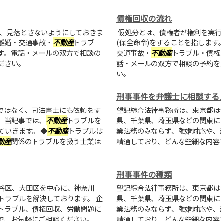
債権回収の流れ
、見落とさないようにしておきま
仮処分とは、債権者が権利を実行
離婚・交通事故・
不動産
トラブ
(保全命令)をすることを指しま
す。電話・メールの双方で相談の
交通事故・
不動産
トラブル・債権
ださい。
話・メールの双方で相談の予約を
い。
刑事事件を弁護士に相談する
ではなく、司法書士にも依頼をす
望記綜合法律事務所は、東京都は
。当記事では、
不動産
トラブルを
県、千葉県、埼玉県などの関東に
ていきます。 ◆
不動産
トラブルは
業法務のみならず、離婚対応や、
動産
関係のトラブルを扱う士業は
精通しており、どんな些細な内容
刑事事件の種類
谷区、大田区を中心に、神奈川
望記綜合法律事務所は、東京都は
トラブルを解決しております。 企
県、千葉県、埼玉県などの関東に
トラブル、債権回収、労働問題に
業法務のみならず、離婚対応や、
で、お気軽にご相談ください。
精通しており、どんな些細な内容