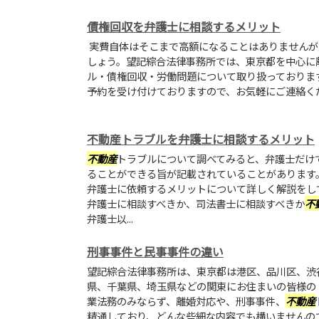
債権回収を弁護士に相談するメリット
実費自体はそこまで高額になることはありませんが
しょう。望記綜合法律事務所では、東京都を中心に
ル・債権回収・労働問題について取り扱っておりま
予約を受け付けておりますので、お気軽にご連絡く
不動産トラブルを弁護士に相談するメリット
不動産
トラブルについて調べてみると、弁護士だけ
ることができる旨が記載されていることがあります
弁護士に依頼するメリットについて詳しく解説をし
弁護士に相談すべきか、司法書士に相談すべきか
不
弁護士以...
刑事事件と民事事件の違い
望記綜合法律事務所は、東京都は港区、品川区、渋
県、千葉県、埼玉県などの関東にお住まいの皆様の
業法務のみならず、離婚対応や、刑事事件、
不動産
精通しており、どんな些細な内容でも構いませんの