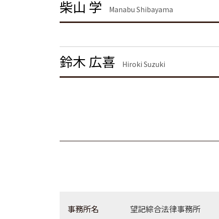
柴山 学
離婚公正証書
離婚 千葉県 弁護士
Manabu Shibayama
離婚 精神的苦痛 慰謝料相場
不動産トラブル 神奈川県 弁護士
離婚 慰謝料払わない
債権回収 東京都 弁護士
離婚協議
離婚 埼玉県 弁護士
離婚 しない 場合 慰謝料相場
離婚 神奈川県 弁護士
鈴木 広喜
Hiroki Suzuki
労働問題 渋谷区 弁護士
企業法務 栃木県 弁護士
労働問題 茨城県 弁護士
事務所名
望記綜合法律事務所