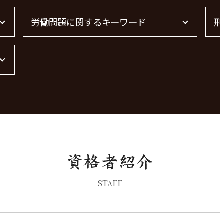
債権回収 弁護士
労働問題に関するキーワード
借金 時効 個人
弁護士 債権回収 流れ
売掛金 未回収
労働問題 種類
借金 時効
労働問題に強い弁護士
債権回収 弁護士 完全成功報酬
労働問題 弁護士
債権回収 無視
労働問題 最近
債権回収 個人
残業代 未払い
債権回収 時効
労働問題に強い弁護士 東京
借金 時効の援用 その後
労働問題 解決策
債権回収
労働問題 相談
債権回収 弁護士 費用
STAFF