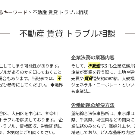
るキーワード
>
不動産 賃貸 トラブル相談
不動産 賃貸 トラブル相談
企業法務の業務内容
生してしまう可能性があります。
そして、
不動産
取引も企業法務弁
ブルがあるのかを知っておくこと
企業が事業を行う際に、土地や建
場合もあります。当記事では、
不
売買や
賃貸
借契約の締結、大規模
ぜひ参考にしてください。 ◆境界
ジェネラル・コーポレートといい
も企業法...
労働問題の解決方法
谷区、大田区を中心に、神奈川
望記綜合法律事務所は、東京都は
トラブルを解決しております。 企
県、千葉県、埼玉県などの関東に
トラブル、債権回収、労働問題に
業法務のみならず、離婚対応や、
で、お気軽にご相談ください。
精通しており、どんな些細な内容