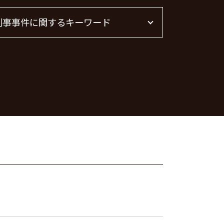
管理会社 トラブル 相談
刑事事件に関するキーワード
賃貸 苦情 どこに
不動産 トラブル 相談 東京都
不動産トラブル 相談
刑事事件 流れ
不動産屋 トラブル 相談
痴漢 冤罪 逮捕
不動産賃貸 弁護士
詐欺罪 時効
不動産トラブル
脅迫罪 懲役
不動産 トラブル相談
詐欺罪 種類
不動産 賃貸 トラブル相談
刑事事件 日本
不動産トラブル 弁護士
器物破損 慰謝料
暴行罪 構成要件
痴漢 逮捕 弁護士
脅迫罪 構成要件
暴行罪 慰謝料
脅迫罪 慰謝料
刑事事件 民事事件 違い
痴漢 逮捕
刑事事件 弁護士