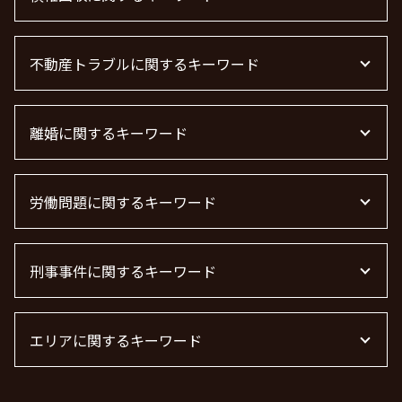
顧問弁護士
企業法務
債権回収 弁護士 完全成功報酬
顧問弁護士 メリット
不動産トラブルに関するキーワード
弁護士 債権回収 流れ
m&a 弁護士 費用
債権回収 個人
顧問弁護士 個人事業主
借金 時効 個人
不動産賃貸 弁護士
顧問弁護士 費用
債権回収 時効
離婚に関するキーワード
不動産 賃貸 トラブル相談
m&a 弁護士
借金 時効の援用 その後
不動産トラブル
企業法務とは
債権回収 弁護士 費用
管理会社 トラブル 相談
面会交流権
法律事務所 m&a
債権回収
賃貸 苦情 どこに
労働問題に関するキーワード
離婚協議
下請法 改正 2026
債権回収 弁護士
不動産 トラブル 相談 東京都
離婚 慰謝料 相場
顧問弁護士 契約
借金 時効
不動産屋 トラブル 相談
離婚 慰謝料 精神的苦痛
労働問題 弁護士
顧問弁護士とは
売掛金 未回収
不動産トラブル 弁護士
離婚 慰謝料 財産分与
刑事事件に関するキーワード
労働問題 解決策
企業法務 弁護士
債権回収 無視
不動産 トラブル相談
離婚 慰謝料とは
残業代 未払い
m&a 弁護士費用 相場
不動産トラブル 相談
離婚公正証書
労働問題 相談
器物破損 慰謝料
離婚 慰謝料 養育費
労働問題 最近
エリアに関するキーワード
痴漢 逮捕
養育費 決め方
労働問題 種類
痴漢 逮捕 弁護士
共同親権 制度
労働問題に強い弁護士
器物破損 器物損壊 違い
離婚 渋谷区 弁護士
離婚 モラハラ 慰謝料相場