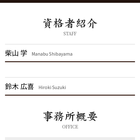
労働問題に強い弁護士 東京
詐欺罪 種類
企業法務 神奈川県 弁護士
離婚 慰謝料なし
暴行罪 慰謝料
刑事事件 港区 弁護士
離婚調停 流れ
刑事事件 日本
労働問題 神奈川県 弁護士
離婚の慰謝料 相場
暴行罪 構成要件
債権回収 渋谷区 弁護士
離婚 しない 場合 慰謝料相場
脅迫罪 懲役
離婚 茨城県 弁護士
STAFF
離婚 慰謝料 種類
刑事事件 民事事件 違い
労働問題 大田区 弁護士
離婚調停 期間
脅迫罪 慰謝料
債権回収 港区 弁護士
柴山 学
離婚 慰謝料 相場 年収400万
Manabu Shibayama
刑事事件 流れ
離婚 品川区 弁護士
離婚 慰謝料請求
刑事事件 弁護士
企業法務 千葉県 弁護士
面会交流 権利
詐欺罪 時効
企業法務 品川区 弁護士
脅迫罪 構成要件
企業法務 港区 弁護士
鈴木 広喜
痴漢 冤罪 逮捕
労働問題 東京都 弁護士
Hiroki Suzuki
不動産トラブル 埼玉県 弁護士
企業法務 渋谷区 弁護士
不動産トラブル 港区 弁護士
労働問題 渋谷区 弁護士
不動産トラブル 渋谷区 弁護士
OFFICE
離婚 東京都 弁護士
不動産トラブル 東京都 弁護士