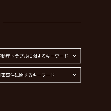
不動産トラブルに関するキーワード
賃貸 苦情 どこに
刑事事件に関するキーワード
不動産トラブル
不動産賃貸 弁護士
不動産屋 トラブル 相談
暴行罪 構成要件
不動産トラブル 相談
脅迫罪 構成要件
不動産 トラブル相談
刑事事件 日本
不動産 賃貸 トラブル相談
痴漢 冤罪 逮捕