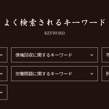
KEYWORD
債権回収に関するキーワード
債権回収 弁護士
労働問題に関するキーワード
借金 時効の援用 その後
借金 時効
債権回収 無視
残業代 未払い
債権回収 弁護士 完全成功報酬
労働問題に強い弁護士 東京
借金 時効 個人
労働問題に強い弁護士
債権回収 弁護士 費用
労働問題 弁護士