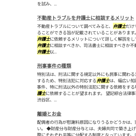
を試み、...
不動産トラブルを弁護士に相談するメリット
不動産トラブルについて調べてみると、
弁護士
だけ
ることができる旨が記載されていることがあります
弁護士
に依頼するメリットについて詳しく解説をし
弁護士
に相談すべきか、司法書士に相談すべきか不
弁護士
以...
刑事事件の種類
特別法は、刑法に関する規定以外にも民事に関わる
するため、特別法犯に対応する
弁護士
は、幅広い知
事件、特に刑法以外の特別法犯に関する依頼をする
護士
に依頼することが望まれます。 望記綜合法律
渋谷区、...
離婚とお金
配偶者の行為が慰謝料原因になりうるかどうかは、
い。 ◆財産分与財産分与とは、夫婦共同で築き上
際にそれぞれ平等に分配する制度となっています。