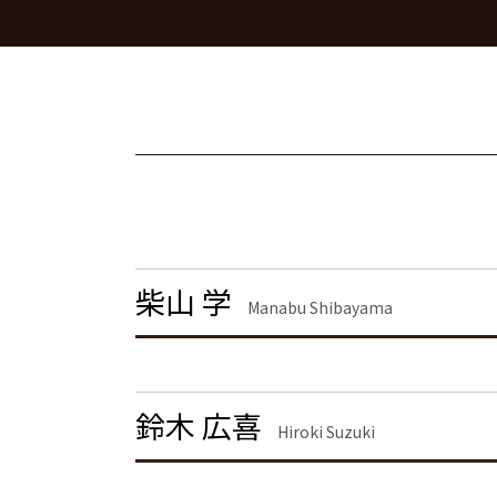
企業法務とは
慰謝料 離婚
債権回収 港区 弁護士
m&a 弁護士
面会交流権
債権回収 品川区 弁護士
下請法 改正 2026
養育費 決め方
企業法務 千葉県 弁護士
顧問弁護士とは
離婚 慰謝料 相場 年収400万
債権回収 大田区 弁護士
企業法務
離婚協議
刑事事件 神奈川県 弁護士
顧問弁護士 個人事業主
面会交流 権利
離婚 東京都 弁護士
法律事務所 m&a
離婚 慰謝料 養育費
刑事事件 港区 弁護士
m&a 弁護士 費用
離婚 慰謝料 精神的苦痛
債権回収 渋谷区 弁護士
顧問弁護士
離婚 慰謝料 種類
企業法務 港区 弁護士
離婚 慰謝料とは
労働問題 港区 弁護士
離婚 慰謝料 相場 年収
不動産トラブル 品川区 弁護士
柴山 学
離婚の慰謝料 相場
労働問題 品川区 弁護士
Manabu Shibayama
離婚調停 期間
企業法務 東京都 弁護士
離婚 慰謝料なし
不動産トラブル 港区 弁護士
離婚 慰謝料払わない
企業法務 神奈川県 弁護士
離婚 精神的苦痛 慰謝料相場
刑事事件 千葉県 弁護士
鈴木 広喜
Hiroki Suzuki
離婚 港区 弁護士
労働問題 栃木県 弁護士
労働問題 大田区 弁護士