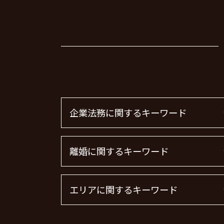
企業法務に関するキーワード
顧問弁護士 費用 中小企業
離婚に関するキーワード
退職勧奨 言ってはいけない
企業法務 弁護士
m&a 弁護士費用 相場
共同親権 制度
エリアに関するキーワード
顧問弁護士 費用
離婚裁判
顧問弁護士 メリット
浮気 離婚 慰謝料相場
顧問弁護士 契約
離婚調停 流れ
労働問題 渋谷区 弁護士