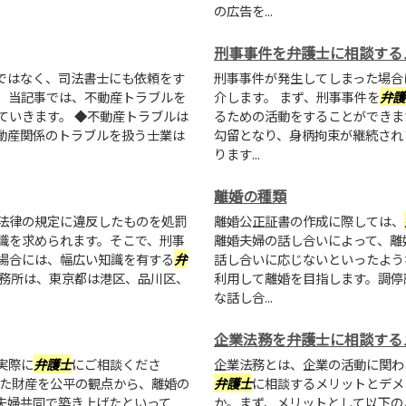
の広告を...
刑事事件を弁護士に相談する
ではなく、司法書士にも依頼をす
刑事事件が発生してしまった場合
。当記事では、不動産トラブルを
介します。 まず、刑事事件を
弁護
ていきます。 ◆不動産トラブルは
るための活動をすることができま
動産関係のトラブルを扱う士業は
勾留となり、身柄拘束が継続され
ります...
離婚の種類
法律の規定に違反したものを処罰
離婚公正証書の作成に際しては、
識を求められます。そこで、刑事
離婚夫婦の話し合いによって、離
場合には、幅広い知識を有する
弁
話し合いに応じないといったよう
事務所は、東京都は港区、品川区、
利用して離婚を目指します。調停
な話し合...
企業法務を弁護士に相談する
実際に
弁護士
にご相談くださ
企業法務とは、企業の活動に関わ
げた財産を公平の観点から、離婚の
弁護士
に相談するメリットとデメ
夫婦共同で築き上げたといって
か。まず、メリットとして以下の