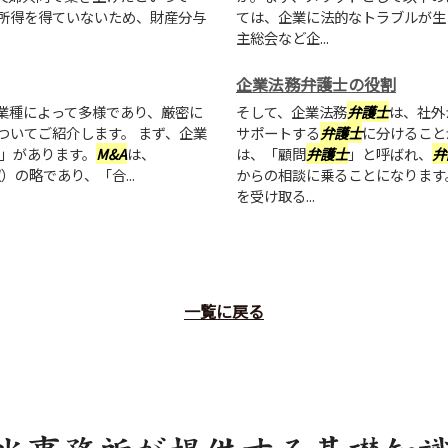
所得を得ていないため、財産分与
ては、企業に法的なトラブルが生
主総会など企...
企業法務弁護士の役割
業種によって多様であり、厳密に
そして、企業法務
弁護士
は、社外
ついてご紹介します。 まず、企業
サポートする
弁護士
に分けること
」があります。
M&A
は、
は、「顧問
弁護士
」と呼ばれ、
弁
買収）の略であり、「合...
からの相談に乗ることになります
を受け取る...
一覧に戻る