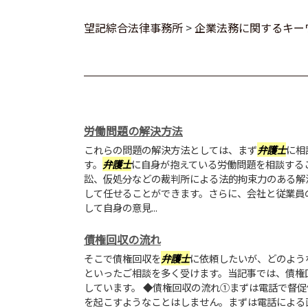
望記綜合法律事務所
>
企業法務に関するキー
労働問題の解決方法
これらの問題の解決方法としては、まず
弁護士
に相
す。
弁護士
に自身が抱えている労働問題を相談する
訟、仮処分などの裁判所による法的拘束力のある解
して任せることができます。さらに、会社と従業員
して自身の意見...
債権回収の流れ
そこで債権回収を
弁護士
に依頼したいが、どのよう
といったご相談を多く受けます。当記事では、債権
しています。 ◆債権回収の流れ①まずは電話で督
を起こすようなことはしません。まずは電話による