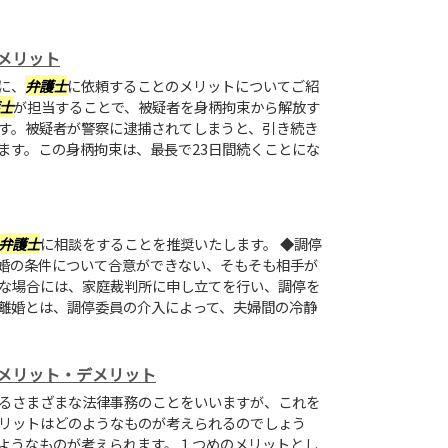
メリット
に、
弁護士
に依頼することのメリットについてご紹
士
が担当することで、被疑者を身柄拘束から解放す
す。被疑者が警察に逮捕されてしまうと、引き続き
ます。この身柄拘束は、最長で23日間続くことにな
弁護士
に相談をすることを推奨いたします。 ◆調停
婚の条件について合意ができない、そもそも相手が
な場合には、家庭裁判所に申し立てを行い、調停を
離婚とは、調停委員の介入によって、夫婦間の冷静
メリット・デメリット
るさまざまな法律事務のことをいいますが、これを
リットはどのようなものが考えられるのでしょう
ようなものが考えられます。１つめのメリットとし