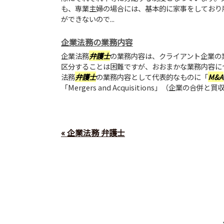
も、専業主婦の場合には、基本的に家事をしており
ができないので...
企業法務の業務内容
企業法務
弁護士
の業務内容は、クライアント企業の
区分することは困難ですが、おおまかな業務内容に
法務
弁護士
の業務内容として代表的なものに「
M&A
「Mergers and Acquisitions」（企業の合併と
« 企業法務 弁護士