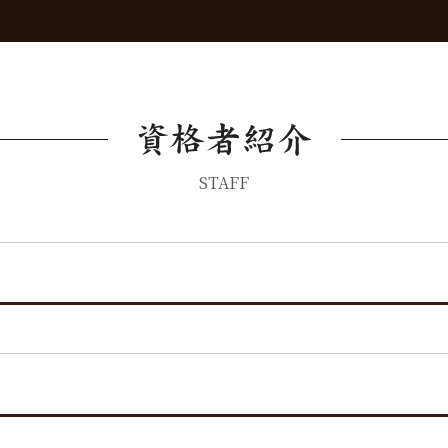
弁護士 債権回収 流れ
労働問題 相談
債権回収 個人
労働問題 解決策
売掛金 未回収
労働問題 種類
債権回収
労働問題 最近
債権回収 時効
STAFF