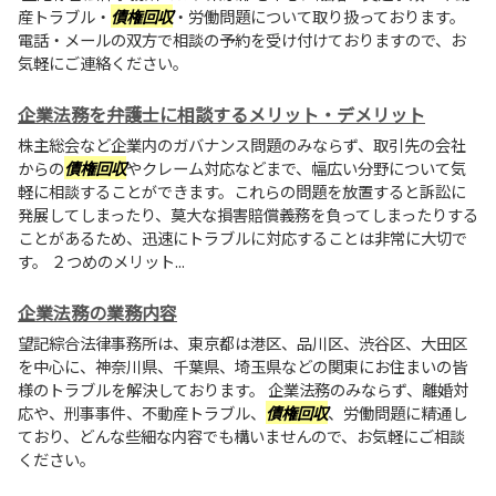
産トラブル・
債権回収
・労働問題について取り扱っております。
電話・メールの双方で相談の予約を受け付けておりますので、お
気軽にご連絡ください。
企業法務を弁護士に相談するメリット・デメリット
株主総会など企業内のガバナンス問題のみならず、取引先の会社
からの
債権回収
やクレーム対応などまで、幅広い分野について気
軽に相談することができます。これらの問題を放置すると訴訟に
発展してしまったり、莫大な損害賠償義務を負ってしまったりする
ことがあるため、迅速にトラブルに対応することは非常に大切で
す。 ２つめのメリット...
企業法務の業務内容
望記綜合法律事務所は、東京都は港区、品川区、渋谷区、大田区
を中心に、神奈川県、千葉県、埼玉県などの関東にお住まいの皆
様のトラブルを解決しております。 企業法務のみならず、離婚対
応や、刑事事件、不動産トラブル、
債権回収
、労働問題に精通し
ており、どんな些細な内容でも構いませんので、お気軽にご相談
ください。