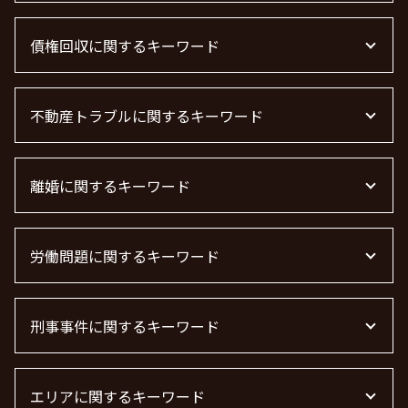
法律事務所 m&a
債権回収に関するキーワード
下請法 改正 2026
m&a 弁護士費用 相場
顧問弁護士
債権回収 弁護士
m&a 弁護士 費用
不動産トラブルに関するキーワード
借金 時効の援用 その後
顧問弁護士 契約
債権回収 個人
企業法務とは
借金 時効
管理会社 トラブル 相談
顧問弁護士 メリット
弁護士 債権回収 流れ
離婚に関するキーワード
不動産トラブル
顧問弁護士とは
債権回収 無視
不動産トラブル 相談
顧問弁護士 費用 中小企業
債権回収 弁護士 費用
不動産屋 トラブル 相談
離婚調停 流れ
顧問弁護士 個人事業主
売掛金 未回収
賃貸 苦情 どこに
労働問題に関するキーワード
離婚協議
企業法務 弁護士
債権回収 時効
不動産 賃貸 トラブル相談
離婚 慰謝料払わない
m&a 弁護士
債権回収
不動産 トラブル相談
養育費 決め方
労働問題 弁護士
顧問弁護士 費用
借金 時効 個人
不動産トラブル 弁護士
離婚の慰謝料 相場
刑事事件に関するキーワード
労働問題 最近
退職勧奨 言ってはいけない
債権回収 弁護士 完全成功報酬
不動産 トラブル 相談 東京都
離婚届
労働問題 相談
企業法務
不動産賃貸 弁護士
離婚 モラハラ 慰謝料相場
労働問題に強い弁護士 東京
詐欺罪 時効
離婚 慰謝料 精神的苦痛
残業代 未払い
エリアに関するキーワード
詐欺罪 種類