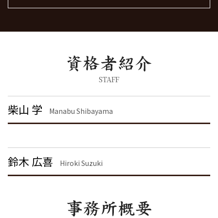
離婚 精神的苦痛 慰謝料相場
労働問題 種類
脅迫罪 懲役
離婚 慰謝料 種類
労働問題 解決策
痴漢 冤罪 逮捕
離婚 栃木県 弁護士
離婚調停 期間
労働問題に強い弁護士
器物破損 慰謝料
不動産トラブル 東京都 弁護士
離婚 慰謝料 相場 年収400万
刑事事件 民事事件 違い
刑事事件 港区 弁護士
離婚 慰謝料なし
暴行罪 慰謝料
不動産トラブル 千葉県 弁護士
慰謝料 離婚
刑事事件 流れ
債権回収 品川区 弁護士
面会交流権
器物破損 器物損壊 違い
離婚 大田区 弁護士
STAFF
共同親権 制度
刑事事件 日本
労働問題 品川区 弁護士
離婚 慰謝料 相場
痴漢 逮捕 弁護士
企業法務 渋谷区 弁護士
柴山 学
離婚 慰謝料とは
Manabu Shibayama
脅迫罪 慰謝料
離婚 品川区 弁護士
離婚 しない 場合 慰謝料相場
痴漢 逮捕
債権回収 大田区 弁護士
離婚 慰謝料 養育費
暴行罪 構成要件
離婚 千葉県 弁護士
脅迫罪 構成要件
労働問題 茨城県 弁護士
鈴木 広喜
刑事事件 弁護士
離婚 渋谷区 弁護士
Hiroki Suzuki
労働問題 大田区 弁護士
離婚 東京都 弁護士
労働問題 東京都 弁護士
刑事事件 渋谷区 弁護士