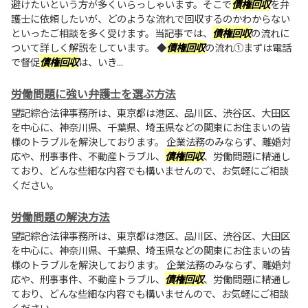
避けたいという方が多くいらっしゃいます。そこで
債権回収
を弁
護士に依頼したいが、どのような流れで回収するのかわからない
といったご相談を多く受けます。当記事では、
債権回収
の流れに
ついて詳しく解説をしています。 ◆
債権回収
の流れ①まずは電話
で督促
債権回収
は、いき...
労働問題に強い弁護士を選ぶ方法
望記綜合法律事務所は、東京都は港区、品川区、渋谷区、大田区
を中心に、神奈川県、千葉県、埼玉県などの関東にお住まいの皆
様のトラブルを解決しております。 企業法務のみならず、離婚対
応や、刑事事件、不動産トラブル、
債権回収
、労働問題に精通し
ており、どんな些細な内容でも構いませんので、お気軽にご相談
ください。
労働問題の解決方法
望記綜合法律事務所は、東京都は港区、品川区、渋谷区、大田区
を中心に、神奈川県、千葉県、埼玉県などの関東にお住まいの皆
様のトラブルを解決しております。 企業法務のみならず、離婚対
応や、刑事事件、不動産トラブル、
債権回収
、労働問題に精通し
ており、どんな些細な内容でも構いませんので、お気軽にご相談
ください。