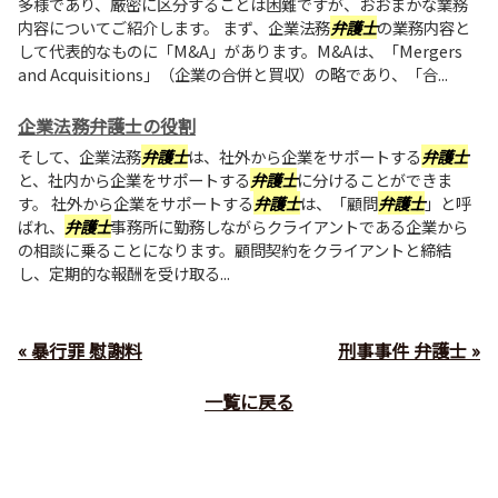
多様であり、厳密に区分することは困難ですが、おおまかな業務
内容についてご紹介します。 まず、企業法務
弁護士
の業務内容と
して代表的なものに「M&A」があります。M&Aは、「Mergers
and Acquisitions」（企業の合併と買収）の略であり、「合...
企業法務弁護士の役割
そして、企業法務
弁護士
は、社外から企業をサポートする
弁護士
と、社内から企業をサポートする
弁護士
に分けることができま
す。 社外から企業をサポートする
弁護士
は、「顧問
弁護士
」と呼
ばれ、
弁護士
事務所に勤務しながらクライアントである企業から
の相談に乗ることになります。顧問契約をクライアントと締結
し、定期的な報酬を受け取る...
« 暴行罪 慰謝料
刑事事件 弁護士 »
一覧に戻る