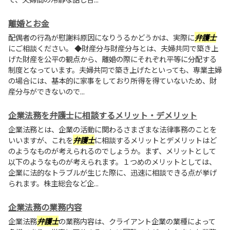
離婚とお金
配偶者の行為が慰謝料原因になりうるかどうかは、実際に
弁護士
にご相談ください。 ◆財産分与財産分与とは、夫婦共同で築き上
げた財産を公平の観点から、離婚の際にそれぞれ平等に分配する
制度となっています。夫婦共同で築き上げたといっても、専業主婦
の場合には、基本的に家事をしており所得を得ていないため、財
産分与ができないので...
企業法務を弁護士に相談するメリット・デメリット
企業法務とは、企業の活動に関わるさまざまな法律事務のことを
いいますが、これを
弁護士
に相談するメリットとデメリットはど
のようなものが考えられるのでしょうか。まず、メリットとして
以下のようなものが考えられます。１つめのメリットとしては、
企業に法的なトラブルが生じた際に、迅速に相談できる点が挙げ
られます。株主総会など企...
企業法務の業務内容
企業法務
弁護士
の業務内容は、クライアント企業の業種によって