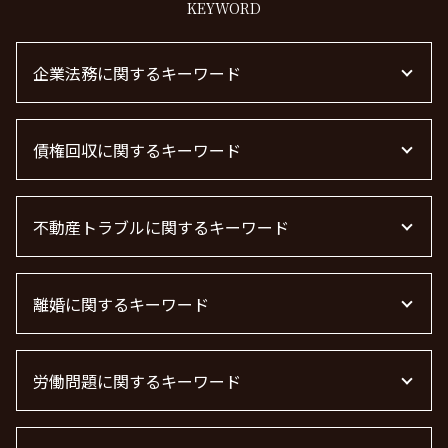
KEYWORD
企業法務に関するキーワード
顧問弁護士とは
債権回収に関するキーワード
顧問弁護士 費用
企業法務とは
顧問弁護士
債権回収
下請法 改正 2026
不動産トラブルに関するキーワード
売掛金 未回収
m&a 弁護士費用 相場
弁護士 債権回収 流れ
顧問弁護士 費用 中小企業
債権回収 弁護士
不動産屋 トラブル 相談
退職勧奨 言ってはいけない
債権回収 弁護士 費用
離婚に関するキーワード
不動産 トラブル 相談 東京都
企業法務
債権回収 時効
不動産トラブル 弁護士
企業法務 弁護士
債権回収 無視
不動産トラブル 相談
離婚 慰謝料 精神的苦痛
顧問弁護士 契約
債権回収 個人
不動産賃貸 弁護士
労働問題に関するキーワード
離婚裁判
顧問弁護士 メリット
借金 時効の援用 その後
賃貸 苦情 どこに
離婚 慰謝料 財産分与
m&a 弁護士 費用
借金 時効 個人
管理会社 トラブル 相談
離婚 精神的苦痛 慰謝料相場
労働問題 解決策
顧問弁護士 個人事業主
借金 時効