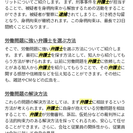
リットについてご紹介します。 まず、刑事事件を
弁護士
が担当す
ることで、被疑者を身柄拘束から解放するための活動をすること
ができます。被疑者が警察に
逮捕
されてしまうと、引き続き勾留
となり、身柄拘束が継続されます。この身柄拘束は、最長で23日
間続くことになります...
労働問題に強い弁護士を選ぶ方法
そこで、労働問題に強い
弁護士
を選ぶ方法についてご紹介しま
す。 まず、最初に
弁護士
を探す方法として、知人から紹介しても
らう方法が挙げられます。以前に労働問題を
弁護士
に依頼したこ
とがある知人から
弁護士
を紹介してもらうことで、その
弁護士
に
関する感想や信頼度などを伝え知ることができます。その他に
も、雑誌やCMなどの広告を...
労働問題の解決方法
これらの問題の解決方法としては、まず
弁護士
に相談するという
方法が考えられます。
弁護士
に自身が抱えている労働問題を相談
することで、
弁護士
が労働審判、訴訟、仮処分などの裁判所によ
る法的拘束力のある解決方法を採ってくれるため、安心して任せ
ることができます。さらに、会社と従業員の関係性から、従業員
は会社に対して自身の意見...