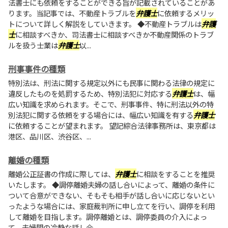
法書士にも依頼をすることができる旨が記載されていることがあ
ります。当記事では、不動産トラブルを
弁護士
に依頼するメリッ
トについて詳しく解説をしていきます。 ◆不動産トラブルは
弁護
士
に相談すべきか、司法書士に相談すべきか不動産関係のトラブ
ルを扱う士業は
弁護士
以...
刑事事件の種類
特別法は、刑法に関する規定以外にも民事に関わる法律の規定に
違反したものを処罰するため、特別法犯に対応する
弁護士
は、幅
広い知識を求められます。そこで、刑事事件、特に刑法以外の特
別法犯に関する依頼をする場合には、幅広い知識を有する
弁護士
に依頼することが望まれます。 望記綜合法律事務所は、東京都は
港区、品川区、渋谷区、...
離婚の種類
離婚公正証書の作成に際しては、
弁護士
に相談をすることを推奨
いたします。 ◆調停離婚夫婦の話し合いによって、離婚の条件に
ついて合意ができない、そもそも相手が話し合いに応じないとい
ったような場合には、家庭裁判所に申し立てを行い、調停を利用
して離婚を目指します。調停離婚とは、調停委員の介入によっ
て、夫婦間の冷静な話し合...