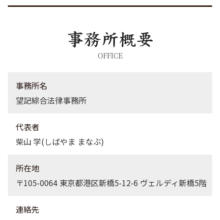
労働問題 茨城県 弁護士
労働問題 渋谷区 弁護士
刑事事件 神奈川県 弁護士
労働問題 港区 弁護士
離婚 埼玉県 弁護士
OFFICE
離婚 大田区 弁護士
刑事事件 埼玉県 弁護士
事務所名
望記綜合法律事務所
代表者
柴山 学(しばやま まなぶ)
所在地
〒105-0064 東京都港区新橋5-12-6 ヴェルディ新橋5階
連絡先