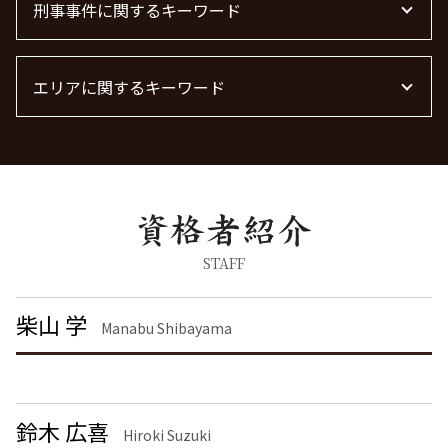
不動産 トラブル相談
離婚 慰謝料 養育費
刑事事件に関するキーワード
労働問題 弁護士
m&a 弁護士
債権回収 弁護士 完全成功報酬
不動産 賃貸 トラブル相談
浮気 離婚 慰謝料相場
労働問題に強い弁護士 東京
法律事務所 m&a
不動産トラブル
離婚 慰謝料 相場 年収
労働問題 種類
刑事事件 日本
面会交流 権利
労働問題 相談
エリアに関するキーワード
詐欺罪 種類
離婚協議
労働問題 最近
脅迫罪 慰謝料
離婚 慰謝料なし
労働問題に強い弁護士
痴漢 逮捕
刑事事件 茨城県 弁護士
面会交流権
残業代 未払い
器物破損 慰謝料
債権回収 大田区 弁護士
離婚届
刑事事件 民事事件 違い
企業法務 埼玉県 弁護士
養育費 決め方
脅迫罪 懲役
企業法務 品川区 弁護士
離婚調停 流れ
脅迫罪 構成要件
刑事事件 港区 弁護士
慰謝料 離婚
器物破損 器物損壊 違い
不動産トラブル 渋谷区 弁護士
STAFF
離婚 慰謝料 相場 年収400万
刑事事件 流れ
労働問題 千葉県 弁護士
離婚 しない 場合 慰謝料相場
刑事事件 弁護士
離婚 東京都 弁護士
柴山 学
離婚 慰謝料払わない
Manabu Shibayama
暴行罪 構成要件
刑事事件 品川区 弁護士
離婚公正証書
詐欺罪 時効
離婚 港区 弁護士
離婚の慰謝料 相場
痴漢 逮捕 弁護士
離婚 神奈川県 弁護士
痴漢 冤罪 逮捕
債権回収 栃木県 弁護士
鈴木 広喜
暴行罪 慰謝料
企業法務 栃木県 弁護士
Hiroki Suzuki