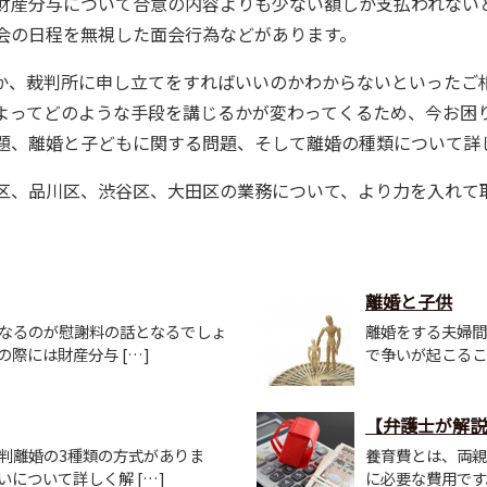
財産分与について合意の内容よりも少ない額しか支払われない
会の日程を無視した面会行為などがあります。
か、裁判所に申し立てをすればいいのかわからないといったご
よってどのような手段を講じるかが変わってくるため、今お困
題、離婚と子どもに関する問題、そして離婚の種類について詳
区、品川区、渋谷区、大田区の業務について、より力を入れて
離婚と子供
なるのが慰謝料の話となるでしょ
離婚をする夫婦間
際には財産分与 […]
で争いが起こるこ
【弁護士が解説】
判離婚の3種類の方式がありま
養育費とは、両親
について詳しく解 […]
に必要な費用です