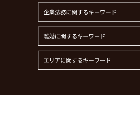
企業法務に関するキーワード
顧問弁護士 費用 中小企業
離婚に関するキーワード
下請法 改正 2026
企業法務
顧問弁護士 メリット
離婚 モラハラ 慰謝料相場
エリアに関するキーワード
顧問弁護士とは
離婚 精神的苦痛 慰謝料相場
顧問弁護士 費用
離婚 慰謝料 精神的苦痛
退職勧奨 言ってはいけない
離婚協議
刑事事件 茨城県 弁護士
顧問弁護士 個人事業主
離婚 しない 場合 慰謝料相場
離婚 大田区 弁護士
m&a 弁護士費用 相場
面会交流 権利
不動産トラブル 大田区 弁護士
顧問弁護士 契約
離婚届
労働問題 大田区 弁護士
企業法務 弁護士
離婚 慰謝料 相場
労働問題 栃木県 弁護士
m&a 弁護士 費用
養育費 決め方
企業法務 栃木県 弁護士
顧問弁護士
離婚 慰謝料 財産分与
労働問題 渋谷区 弁護士
法律事務所 m&a
離婚 慰謝料 養育費
不動産トラブル 渋谷区 弁護士
m&a 弁護士
離婚 慰謝料払わない
不動産トラブル 港区 弁護士