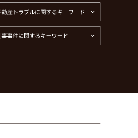
不動産トラブルに関するキーワード
不動産 トラブル 相談 東京都
刑事事件に関するキーワード
不動産トラブル 相談
不動産屋 トラブル 相談
不動産賃貸 弁護士
痴漢 逮捕 弁護士
不動産トラブル
脅迫罪 懲役
賃貸 苦情 どこに
痴漢 逮捕
不動産 賃貸 トラブル相談
詐欺罪 種類
管理会社 トラブル 相談
刑事事件 弁護士
不動産トラブル 弁護士
痴漢 冤罪 逮捕
不動産 トラブル相談
刑事事件 流れ
詐欺罪 時効
刑事事件 日本
脅迫罪 構成要件
脅迫罪 慰謝料
暴行罪 慰謝料