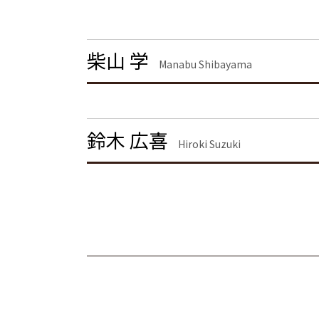
企業法務とは
離婚 慰謝料とは
企業法務 大田区 弁護士
離婚 慰謝料 相場 年収
刑事事件 大田区 弁護士
慰謝料 離婚
刑事事件 渋谷区 弁護士
柴山 学
離婚 慰謝料請求
刑事事件 千葉県 弁護士
Manabu Shibayama
離婚 慰謝料 種類
債権回収 栃木県 弁護士
離婚裁判
債権回収 品川区 弁護士
離婚調停 流れ
不動産トラブル 品川区 弁護士
離婚公正証書
労働問題 東京都 弁護士
鈴木 広喜
Hiroki Suzuki
債権回収 千葉県 弁護士
離婚 埼玉県 弁護士
刑事事件 港区 弁護士