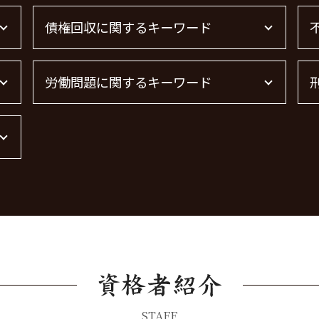
債権回収に関するキーワード
債権回収 個人
労働問題に関するキーワード
売掛金 未回収
債権回収 弁護士
借金 時効の援用 その後
労働問題 最近
債権回収 時効
労働問題に強い弁護士
債権回収 弁護士 完全成功報酬
労働問題 解決策
借金 時効
労働問題 相談
借金 時効 個人
労働問題 弁護士
債権回収
残業代 未払い
債権回収 弁護士 費用
労働問題 種類
債権回収 無視
労働問題に強い弁護士 東京
弁護士 債権回収 流れ
STAFF