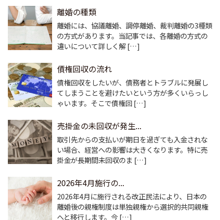
離婚の種類
離婚には、協議離婚、調停離婚、裁判離婚の3種類
の方式があります。当記事では、各離婚の方式の
違いについて詳しく解 […]
債権回収の流れ
債権回収をしたいが、債務者とトラブルに発展し
てしまうことを避けたいという方が多くいらっし
ゃいます。そこで債権回 […]
売掛金の未回収が発生...
取引先からの支払いが期日を過ぎても入金されな
い場合、経営への影響は大きくなります。特に売
掛金が長期間未回収のま […]
2026年4月施行の...
2026年4月に施行される改正民法により、日本の
離婚後の親権制度は単独親権から選択的共同親権
へと移行します。今 […]