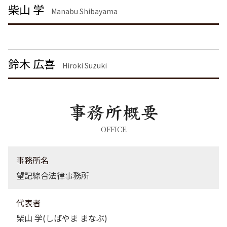
刑事事件 日本
労働問題 港区 弁護士
柴山 学
離婚届
Manabu Shibayama
詐欺罪 時効
離婚 埼玉県 弁護士
離婚協議
脅迫罪 慰謝料
債権回収 神奈川県 弁護士
共同親権 制度
器物破損 慰謝料
債権回収 大田区 弁護士
痴漢 逮捕
離婚 茨城県 弁護士
鈴木 広喜
刑事事件 流れ
企業法務 東京都 弁護士
Hiroki Suzuki
離婚 品川区 弁護士
刑事事件 大田区 弁護士
債権回収 東京都 弁護士
債権回収 品川区 弁護士
企業法務 埼玉県 弁護士
OFFICE
離婚 東京都 弁護士
企業法務 栃木県 弁護士
事務所名
望記綜合法律事務所
代表者
柴山 学(しばやま まなぶ)