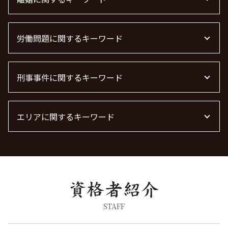
不動産賃貸 弁護士
顧問弁護士 個人事業主
債権回収
不動産屋 トラブル 相談
企業法務 弁護士
弁護士 債権回収 流れ
不動産 トラブル相談
離婚公正証書
顧問弁護士 費用
借金 時効 個人
不動産 トラブル 相談 東京都
労働問題に関するキーワード
離婚 しない 場合 慰謝料相場
顧問弁護士 メリット
借金 時効の援用 その後
賃貸 苦情 どこに
養育費 決め方
m&a 弁護士
債権回収 弁護士 完全成功報酬
不動産 賃貸 トラブル相談
離婚 慰謝料請求
残業代 未払い
下請法 改正 2026
債権回収 弁護士 費用
不動産トラブル 相談
離婚 慰謝料 財産分与
刑事事件に関するキーワード
労働問題 最近
退職勧奨 言ってはいけない
債権回収 時効
不動産トラブル 弁護士
慰謝料 離婚
労働問題 相談
m&a 弁護士 費用
不動産トラブル
面会交流権
労働問題 種類
刑事事件 弁護士
離婚 慰謝料 相場
労働問題 解決策
エリアに関するキーワード
脅迫罪 構成要件
離婚調停 期間
労働問題に強い弁護士 東京
詐欺罪 種類
離婚 慰謝料 種類
労働問題 弁護士
痴漢 冤罪 逮捕
債権回収 茨城県 弁護士
離婚の慰謝料 相場
労働問題に強い弁護士
暴行罪 慰謝料
不動産トラブル 千葉県 弁護士
面会交流 権利
痴漢 逮捕 弁護士
不動産トラブル 茨城県 弁護士
離婚 モラハラ 慰謝料相場
暴行罪 構成要件
刑事事件 千葉県 弁護士
離婚 慰謝料 養育費
刑事事件 民事事件 違い
刑事事件 埼玉県 弁護士
離婚裁判
脅迫罪 懲役
離婚 神奈川県 弁護士
STAFF
離婚 慰謝料とは
器物破損 器物損壊 違い
労働問題 渋谷区 弁護士
離婚 慰謝料払わない