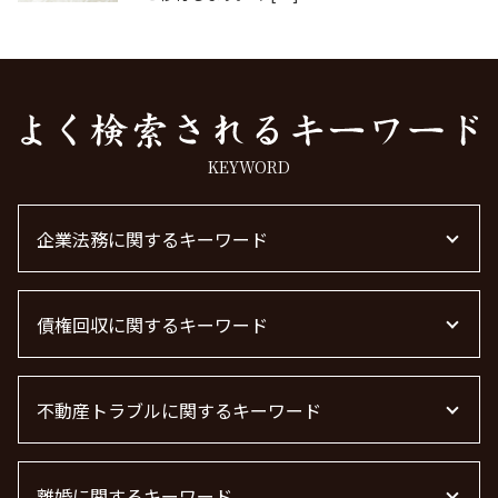
KEYWORD
企業法務に関するキーワード
顧問弁護士 費用 中小企業
債権回収に関するキーワード
顧問弁護士 契約
顧問弁護士
法律事務所 m&a
債権回収 弁護士
企業法務とは
不動産トラブルに関するキーワード
借金 時効
m&a 弁護士費用 相場
売掛金 未回収
企業法務
債権回収 無視
管理会社 トラブル 相談
顧問弁護士とは
債権回収 個人
離婚に関するキーワード