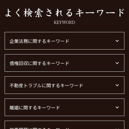
KEYWORD
企業法務に関するキーワード
企業法務とは
債権回収に関するキーワード
法律事務所 m&a
顧問弁護士 契約
下請法 改正 2026
債権回収 無視
企業法務 弁護士
不動産トラブルに関するキーワード
売掛金 未回収
m&a 弁護士 費用
債権回収 弁護士 完全成功報酬
顧問弁護士 費用 中小企業
債権回収 弁護士 費用
不動産 賃貸 トラブル相談
m&a 弁護士
債権回収 弁護士
離婚に関するキーワード
不動産賃貸 弁護士
顧問弁護士 費用
借金 時効
不動産トラブル 弁護士
顧問弁護士とは
債権回収 時効
管理会社 トラブル 相談
離婚の慰謝料 相場
退職勧奨 言ってはいけない
借金 時効の援用 その後