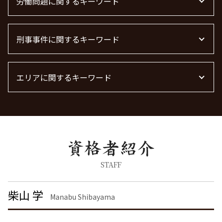
不動産トラブル 相談
労働問題に関するキーワード
離婚 慰謝料 相場 年収
顧問弁護士
弁護士 債権回収 流れ
不動産 トラブル 相談 東京都
浮気 離婚 慰謝料相場
m&a 弁護士費用 相場
債権回収 個人
不動産屋 トラブル 相談
離婚 慰謝料 養育費
労働問題 最近
企業法務
債権回収
不動産 トラブル相談
離婚公正証書
刑事事件に関するキーワード
労働問題に強い弁護士 東京
顧問弁護士 個人事業主
借金 時効 個人
賃貸 苦情 どこに
養育費 決め方
労働問題 弁護士
顧問弁護士 メリット
不動産トラブル
離婚調停 流れ
労働問題 種類
脅迫罪 慰謝料
離婚 慰謝料 相場
労働問題 相談
エリアに関するキーワード
暴行罪 構成要件
離婚 慰謝料とは
労働問題に強い弁護士
刑事事件 民事事件 違い
離婚 しない 場合 慰謝料相場
残業代 未払い
詐欺罪 種類
企業法務 品川区 弁護士
離婚 慰謝料 相場 年収400万
労働問題 解決策
痴漢 冤罪 逮捕
刑事事件 港区 弁護士
離婚 慰謝料 種類
暴行罪 慰謝料
離婚 栃木県 弁護士
面会交流権
器物破損 慰謝料
労働問題 栃木県 弁護士
共同親権 制度
器物破損 器物損壊 違い
離婚 埼玉県 弁護士
離婚 慰謝料請求
脅迫罪 構成要件
企業法務 神奈川県 弁護士
STAFF
離婚 慰謝料なし
刑事事件 弁護士
不動産トラブル 大田区 弁護士
離婚 慰謝料払わない
刑事事件 流れ
刑事事件 品川区 弁護士
柴山 学
離婚協議
Manabu Shibayama
刑事事件 日本
不動産トラブル 栃木県 弁護士
離婚調停 期間
痴漢 逮捕
債権回収 茨城県 弁護士
慰謝料 離婚