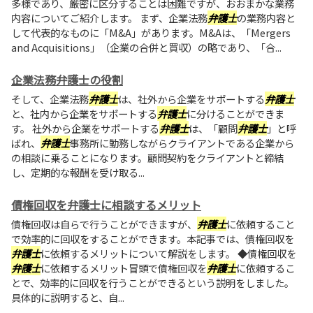
多様であり、厳密に区分することは困難ですが、おおまかな業務
内容についてご紹介します。 まず、企業法務
弁護士
の業務内容と
して代表的なものに「M&A」があります。M&Aは、「Mergers
and Acquisitions」（企業の合併と買収）の略であり、「合...
企業法務弁護士の役割
そして、企業法務
弁護士
は、社外から企業をサポートする
弁護士
と、社内から企業をサポートする
弁護士
に分けることができま
す。 社外から企業をサポートする
弁護士
は、「顧問
弁護士
」と呼
ばれ、
弁護士
事務所に勤務しながらクライアントである企業から
の相談に乗ることになります。顧問契約をクライアントと締結
し、定期的な報酬を受け取る...
債権回収を弁護士に相談するメリット
債権回収は自らで行うことができますが、
弁護士
に依頼すること
で効率的に回収をすることができます。本記事では、債権回収を
弁護士
に依頼するメリットについて解説をします。 ◆債権回収を
弁護士
に依頼するメリット冒頭で債権回収を
弁護士
に依頼するこ
とで、効率的に回収を行うことができるという説明をしました。
具体的に説明すると、自...