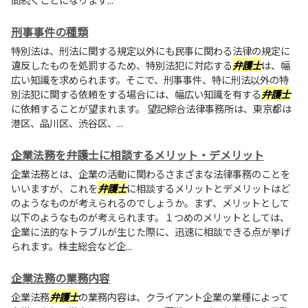
刑事事件の種類
特別法は、刑法に関する規定以外にも民事に関わる法律の規定に
違反したものを処罰するため、特別法犯に対応する
弁護士
は、幅
広い知識を求められます。そこで、刑事事件、特に刑法以外の特
別法犯に関する依頼をする場合には、幅広い知識を有する
弁護士
に依頼することが望まれます。 望記綜合法律事務所は、東京都は
港区、品川区、渋谷区、...
企業法務を弁護士に相談するメリット・デメリット
企業法務とは、企業の活動に関わるさまざまな法律事務のことを
いいますが、これを
弁護士
に相談するメリットとデメリットはど
のようなものが考えられるのでしょうか。まず、メリットとして
以下のようなものが考えられます。１つめのメリットとしては、
企業に法的なトラブルが生じた際に、迅速に相談できる点が挙げ
られます。株主総会など企...
企業法務の業務内容
企業法務
弁護士
の業務内容は、クライアント企業の業種によって