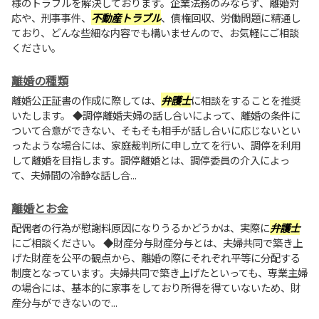
様のトラブルを解決しております。企業法務のみならず、離婚対
応や、刑事事件、
不動産トラブル
、債権回収、労働問題に精通し
ており、どんな些細な内容でも構いませんので、お気軽にご相談
ください。
離婚の種類
離婚公正証書の作成に際しては、
弁護士
に相談をすることを推奨
いたします。 ◆調停離婚夫婦の話し合いによって、離婚の条件に
ついて合意ができない、そもそも相手が話し合いに応じないとい
ったような場合には、家庭裁判所に申し立てを行い、調停を利用
して離婚を目指します。調停離婚とは、調停委員の介入によっ
て、夫婦間の冷静な話し合...
離婚とお金
配偶者の行為が慰謝料原因になりうるかどうかは、実際に
弁護士
にご相談ください。 ◆財産分与財産分与とは、夫婦共同で築き上
げた財産を公平の観点から、離婚の際にそれぞれ平等に分配する
制度となっています。夫婦共同で築き上げたといっても、専業主婦
の場合には、基本的に家事をしており所得を得ていないため、財
産分与ができないので...