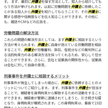
す。 まず、最初に
弁護士
を探す方法として、知人から紹介しても
らう方法が挙げられます。以前に労働問題を
弁護士
に依頼したこ
とがある知人から
弁護士
を紹介してもらうことで、その
弁護士
に
関する感想や信頼度などを伝え知ることができます。その他に
も、雑誌やCMなどの広告を...
労働問題の解決方法
これらの問題の解決方法としては、まず
弁護士
に相談するという
方法が考えられます。
弁護士
に自身が抱えている労働問題を相談
することで、
弁護士
が労働審判、訴訟、仮処分などの裁判所によ
る法的拘束力のある解決方法を採ってくれるため、安心して任せ
ることができます。さらに、会社と従業員の関係性から、従業員
は会社に対して自身の意見...
刑事事件を弁護士に相談するメリット
刑事事件が発生してしまった場合に、
弁護士
に依頼することのメ
リットについてご紹介します。 まず、刑事事件を
弁護士
が担当す
ることで、被疑者を身柄拘束から解放するための活動をすること
ができます。被疑者が警察に逮捕されてしまうと、引き続き勾留
となり、身柄拘束が継続されます。この身柄拘束は、最長で23日
間続くことになります...