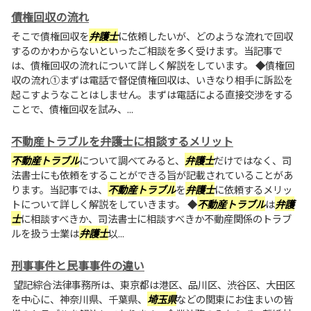
債権回収の流れ
そこで債権回収を
弁護士
に依頼したいが、どのような流れで回収
するのかわからないといったご相談を多く受けます。当記事で
は、債権回収の流れについて詳しく解説をしています。 ◆債権回
収の流れ①まずは電話で督促債権回収は、いきなり相手に訴訟を
起こすようなことはしません。まずは電話による直接交渉をする
ことで、債権回収を試み、...
不動産トラブルを弁護士に相談するメリット
不動産トラブル
について調べてみると、
弁護士
だけではなく、司
法書士にも依頼をすることができる旨が記載されていることがあ
ります。当記事では、
不動産トラブル
を
弁護士
に依頼するメリッ
トについて詳しく解説をしていきます。 ◆
不動産トラブル
は
弁護
士
に相談すべきか、司法書士に相談すべきか不動産関係のトラブ
ルを扱う士業は
弁護士
以...
刑事事件と民事事件の違い
望記綜合法律事務所は、東京都は港区、品川区、渋谷区、大田区
を中心に、神奈川県、千葉県、
埼玉県
などの関東にお住まいの皆