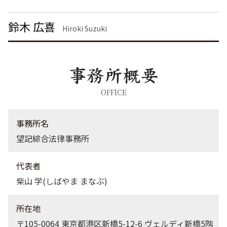
痴漢 逮捕 弁護士
刑事事件 茨城県 弁護士
脅迫罪 懲役
債権回収 神奈川県 弁護士
鈴木 広喜
詐欺罪 時効
離婚 茨城県 弁護士
Hiroki Suzuki
労働問題 千葉県 弁護士
企業法務 千葉県 弁護士
債権回収 港区 弁護士
不動産トラブル 神奈川県 弁護士
不動産トラブル 渋谷区 弁護士
OFFICE
債権回収 埼玉県 弁護士
企業法務 渋谷区 弁護士
事務所名
望記綜合法律事務所
代表者
柴山 学(しばやま まなぶ)
所在地
〒105-0064 東京都港区新橋5-12-6 ヴェルディ新橋5階