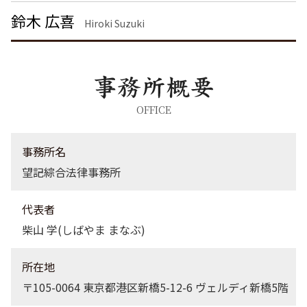
暴行罪 慰謝料
企業法務 大田区 弁護士
鈴木 広喜
刑事事件 日本
刑事事件 大田区 弁護士
Hiroki Suzuki
刑事事件 渋谷区 弁護士
労働問題 港区 弁護士
債権回収 大田区 弁護士
労働問題 渋谷区 弁護士
不動産トラブル 千葉県 弁護士
OFFICE
離婚 品川区 弁護士
企業法務 埼玉県 弁護士
事務所名
望記綜合法律事務所
代表者
柴山 学(しばやま まなぶ)
所在地
〒105-0064 東京都港区新橋5-12-6 ヴェルディ新橋5階