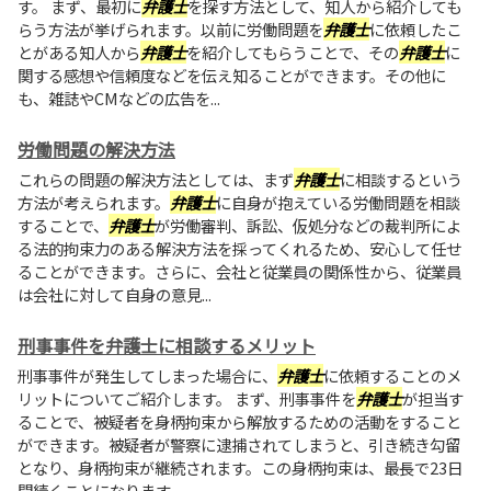
す。 まず、最初に
弁護士
を探す方法として、知人から紹介しても
らう方法が挙げられます。以前に労働問題を
弁護士
に依頼したこ
とがある知人から
弁護士
を紹介してもらうことで、その
弁護士
に
関する感想や信頼度などを伝え知ることができます。その他に
も、雑誌やCMなどの広告を...
労働問題の解決方法
これらの問題の解決方法としては、まず
弁護士
に相談するという
方法が考えられます。
弁護士
に自身が抱えている労働問題を相談
することで、
弁護士
が労働審判、訴訟、仮処分などの裁判所によ
る法的拘束力のある解決方法を採ってくれるため、安心して任せ
ることができます。さらに、会社と従業員の関係性から、従業員
は会社に対して自身の意見...
刑事事件を弁護士に相談するメリット
刑事事件が発生してしまった場合に、
弁護士
に依頼することのメ
リットについてご紹介します。 まず、刑事事件を
弁護士
が担当す
ることで、被疑者を身柄拘束から解放するための活動をすること
ができます。被疑者が警察に逮捕されてしまうと、引き続き勾留
となり、身柄拘束が継続されます。この身柄拘束は、最長で23日
間続くことになります...