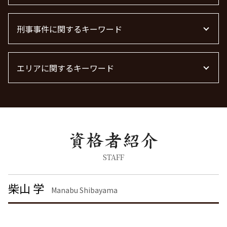
賃貸 苦情 どこに
養育費 決め方
m&a 弁護士費用 相場
売掛金 未回収
不動産賃貸 弁護士
離婚協議
労働問題に強い弁護士
顧問弁護士 メリット
借金 時効 個人
不動産屋 トラブル 相談
慰謝料 離婚
刑事事件に関するキーワード
残業代 未払い
法律事務所 m&a
債権回収 弁護士
不動産 トラブル 相談 東京都
離婚 慰謝料払わない
労働問題 相談
下請法 改正 2026
不動産トラブル 弁護士
離婚 慰謝料 相場 年収400万
労働問題 弁護士
詐欺罪 種類
浮気 離婚 慰謝料相場
労働問題 種類
エリアに関するキーワード
器物破損 慰謝料
離婚 慰謝料請求
労働問題 解決策
痴漢 逮捕 弁護士
離婚 モラハラ 慰謝料相場
労働問題に強い弁護士 東京
脅迫罪 慰謝料
企業法務 千葉県 弁護士
面会交流権
労働問題 最近
詐欺罪 時効
債権回収 埼玉県 弁護士
離婚 慰謝料 財産分与
刑事事件 民事事件 違い
不動産トラブル 茨城県 弁護士
離婚調停 期間
脅迫罪 懲役
離婚 栃木県 弁護士
離婚 慰謝料 精神的苦痛
暴行罪 構成要件
刑事事件 千葉県 弁護士
離婚公正証書
器物破損 器物損壊 違い
刑事事件 茨城県 弁護士
STAFF
離婚調停 流れ
脅迫罪 構成要件
労働問題 千葉県 弁護士
離婚 慰謝料 種類
刑事事件 弁護士
不動産トラブル 栃木県 弁護士
柴山 学
離婚 精神的苦痛 慰謝料相場
Manabu Shibayama
痴漢 冤罪 逮捕
離婚 東京都 弁護士
面会交流 権利
痴漢 逮捕
企業法務 神奈川県 弁護士
離婚 慰謝料 相場 年収
刑事事件 流れ
債権回収 栃木県 弁護士