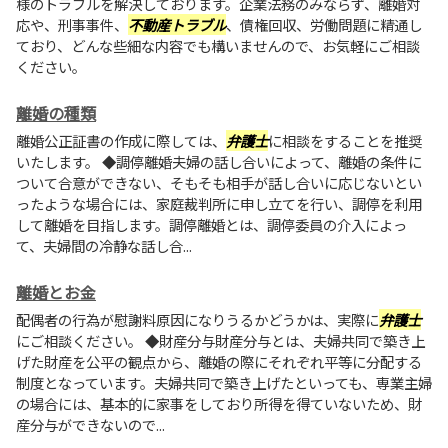
様のトラブルを解決しております。企業法務のみならず、離婚対
応や、刑事事件、
不動産トラブル
、債権回収、労働問題に精通し
ており、どんな些細な内容でも構いませんので、お気軽にご相談
ください。
離婚の種類
離婚公正証書の作成に際しては、
弁護士
に相談をすることを推奨
いたします。 ◆調停離婚夫婦の話し合いによって、離婚の条件に
ついて合意ができない、そもそも相手が話し合いに応じないとい
ったような場合には、家庭裁判所に申し立てを行い、調停を利用
して離婚を目指します。調停離婚とは、調停委員の介入によっ
て、夫婦間の冷静な話し合...
離婚とお金
配偶者の行為が慰謝料原因になりうるかどうかは、実際に
弁護士
にご相談ください。 ◆財産分与財産分与とは、夫婦共同で築き上
げた財産を公平の観点から、離婚の際にそれぞれ平等に分配する
制度となっています。夫婦共同で築き上げたといっても、専業主婦
の場合には、基本的に家事をしており所得を得ていないため、財
産分与ができないので...