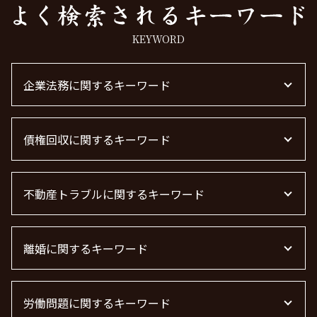
KEYWORD
企業法務に関するキーワード
顧問弁護士 費用
債権回収に関するキーワード
企業法務
顧問弁護士 費用 中小企業
顧問弁護士 契約
弁護士 債権回収 流れ
m&a 弁護士
不動産トラブルに関するキーワード
債権回収 時効
企業法務 弁護士
債権回収 無視
企業法務とは
債権回収 弁護士 費用
不動産 賃貸 トラブル相談
顧問弁護士 個人事業主
債権回収
離婚に関するキーワード
不動産トラブル
m&a 弁護士 費用
債権回収 弁護士 完全成功報酬
不動産 トラブル相談
退職勧奨 言ってはいけない
借金 時効
不動産トラブル 相談
離婚 慰謝料とは
顧問弁護士とは
債権回収 個人
管理会社 トラブル 相談
労働問題に関するキーワード
離婚届
顧問弁護士
借金 時効の援用 その後