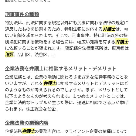
刑事事件の種類
特別法は、刑法に関する規定以外にも民事に関わる法律の規定に
違反したものを処罰するため、特別法犯に対応する
弁護士
は、幅
広い知識を求められます。そこで、刑事事件、特に刑法以外の特
別法犯に関する依頼をする場合には、幅広い知識を有する
弁護士
に依頼することが望まれます。 望記綜合法律事務所は、東京都は
港区
、品川区、渋谷区、...
企業法務を弁護士に相談するメリット・デメリット
企業法務とは、企業の活動に関わるさまざまな法律事務のことを
いいますが、これを
弁護士
に相談するメリットとデメリットはど
のようなものが考えられるのでしょうか。まず、メリットとして
以下のようなものが考えられます。１つめのメリットとしては、
企業に法的なトラブルが生じた際に、迅速に相談できる点が挙げ
られます。株主総会など企...
企業法務の業務内容
企業法務
弁護士
の業務内容は、クライアント企業の業種によって