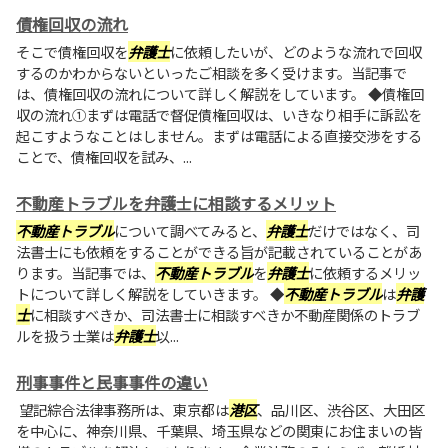
債権回収の流れ
そこで債権回収を
弁護士
に依頼したいが、どのような流れで回収
するのかわからないといったご相談を多く受けます。当記事で
は、債権回収の流れについて詳しく解説をしています。 ◆債権回
収の流れ①まずは電話で督促債権回収は、いきなり相手に訴訟を
起こすようなことはしません。まずは電話による直接交渉をする
ことで、債権回収を試み、...
不動産トラブルを弁護士に相談するメリット
不動産トラブル
について調べてみると、
弁護士
だけではなく、司
法書士にも依頼をすることができる旨が記載されていることがあ
ります。当記事では、
不動産トラブル
を
弁護士
に依頼するメリッ
トについて詳しく解説をしていきます。 ◆
不動産トラブル
は
弁護
士
に相談すべきか、司法書士に相談すべきか不動産関係のトラブ
ルを扱う士業は
弁護士
以...
刑事事件と民事事件の違い
望記綜合法律事務所は、東京都は
港区
、品川区、渋谷区、大田区
を中心に、神奈川県、千葉県、埼玉県などの関東にお住まいの皆