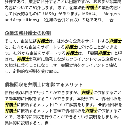
多様であり、厳密に区分することは困難ですが、おおまかな業務
内容についてご紹介します。 まず、企業法務
弁護士
の業務内容と
して代表的なものに「M&A」があります。M&Aは、「Mergers
and Acquisitions」（企業の合併と買収）の略であり、「合...
企業法務弁護士の役割
そして、企業法務
弁護士
は、社外から企業をサポートする
弁護士
と、社内から企業をサポートする
弁護士
に分けることができま
す。 社外から企業をサポートする
弁護士
は、「顧問
弁護士
」と呼
ばれ、
弁護士
事務所に勤務しながらクライアントである企業から
の相談に乗ることになります。顧問契約をクライアントと締結
し、定期的な報酬を受け取る...
債権回収を弁護士に相談するメリット
債権回収は自らで行うことができますが、
弁護士
に依頼すること
で効率的に回収をすることができます。本記事では、債権回収を
弁護士
に依頼するメリットについて解説をします。 ◆債権回収を
弁護士
に依頼するメリット冒頭で債権回収を
弁護士
に依頼するこ
とで、効率的に回収を行うことができるという説明をしました。
具体的に説明すると、自...