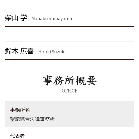
離婚 慰謝料払わない
刑事事件 日本
労働問題 品川区 弁護士
面会交流権
脅迫罪 構成要件
債権回収 大田区 弁護士
柴山 学
離婚 精神的苦痛 慰謝料相場
Manabu Shibayama
詐欺罪 種類
債権回収 神奈川県 弁護士
離婚公正証書
痴漢 逮捕
労働問題 大田区 弁護士
養育費 決め方
詐欺罪 時効
刑事事件 茨城県 弁護士
脅迫罪 慰謝料
不動産トラブル 神奈川県 弁護士
鈴木 広喜
痴漢 逮捕 弁護士
労働問題 千葉県 弁護士
Hiroki Suzuki
不動産トラブル 東京都 弁護士
企業法務 栃木県 弁護士
不動産トラブル 品川区 弁護士
企業法務 港区 弁護士
労働問題 茨城県 弁護士
OFFICE
離婚 埼玉県 弁護士
不動産トラブル 大田区 弁護士
事務所名
望記綜合法律事務所
代表者