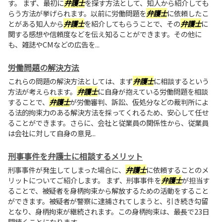
す。 まず、最初に
弁護士
を探す方法として、知人から紹介しても
らう方法が挙げられます。以前に労働問題を
弁護士
に依頼したこ
とがある知人から
弁護士
を紹介してもらうことで、その
弁護士
に
関する感想や信頼度などを伝え知ることができます。その他に
も、雑誌やCMなどの広告を...
労働問題の解決方法
これらの問題の解決方法としては、まず
弁護士
に相談するという
方法が考えられます。
弁護士
に自身が抱えている労働問題を相談
することで、
弁護士
が労働審判、訴訟、仮処分などの裁判所によ
る法的拘束力のある解決方法を採ってくれるため、安心して任せ
ることができます。さらに、会社と従業員の関係性から、従業員
は会社に対して自身の意見...
刑事事件を弁護士に相談するメリット
刑事事件が発生してしまった場合に、
弁護士
に依頼することのメ
リットについてご紹介します。 まず、刑事事件を
弁護士
が担当す
ることで、被疑者を身柄拘束から解放するための活動をすること
ができます。被疑者が警察に逮捕されてしまうと、引き続き勾留
となり、身柄拘束が継続されます。この身柄拘束は、最長で23日
間続くことになります...