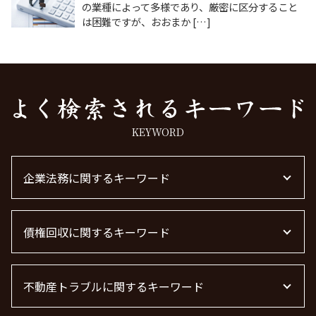
の業種によって多様であり、厳密に区分すること
は困難ですが、おおまか […]
KEYWORD
企業法務に関するキーワード
顧問弁護士 メリット
債権回収に関するキーワード
m&a 弁護士
企業法務
顧問弁護士 費用
債権回収 弁護士
顧問弁護士 費用 中小企業
不動産トラブルに関するキーワード
債権回収 弁護士 完全成功報酬
顧問弁護士 個人事業主
債権回収