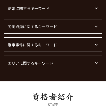
法律事務所 m&a
債権回収 時効
不動産トラブル 弁護士
顧問弁護士とは
借金 時効
離婚に関するキーワード
不動産 トラブル 相談 東京都
下請法 改正 2026
売掛金 未回収
賃貸 苦情 どこに
企業法務とは
借金 時効 個人
不動産 賃貸 トラブル相談
離婚 慰謝料 種類
企業法務 弁護士
債権回収 弁護士 費用
管理会社 トラブル 相談
労働問題に関するキーワード
離婚 モラハラ 慰謝料相場
m&a 弁護士 費用
借金 時効の援用 その後
不動産 トラブル相談
慰謝料 離婚
顧問弁護士
債権回収 個人
不動産トラブル
離婚 しない 場合 慰謝料相場
労働問題に強い弁護士
顧問弁護士 契約
債権回収 無視
不動産屋 トラブル 相談
離婚調停 期間
刑事事件に関するキーワード
残業代 未払い
退職勧奨 言ってはいけない
弁護士 債権回収 流れ
不動産トラブル 相談
離婚 慰謝料 相場
労働問題 相談
m&a 弁護士費用 相場
不動産賃貸 弁護士
離婚 慰謝料 財産分与
労働問題 種類
脅迫罪 懲役
離婚 慰謝料とは
労働問題 解決策
エリアに関するキーワード
刑事事件 弁護士
離婚の慰謝料 相場
労働問題に強い弁護士 東京
刑事事件 流れ
離婚 慰謝料 相場 年収
労働問題 最近
器物破損 慰謝料
労働問題 栃木県 弁護士
離婚 慰謝料請求
労働問題 弁護士
器物破損 器物損壊 違い
企業法務 渋谷区 弁護士
共同親権 制度
刑事事件 民事事件 違い
企業法務 茨城県 弁護士
浮気 離婚 慰謝料相場
暴行罪 慰謝料
刑事事件 東京都 弁護士
離婚裁判
暴行罪 構成要件
離婚 千葉県 弁護士
離婚 慰謝料なし
痴漢 冤罪 逮捕
刑事事件 神奈川県 弁護士
STAFF