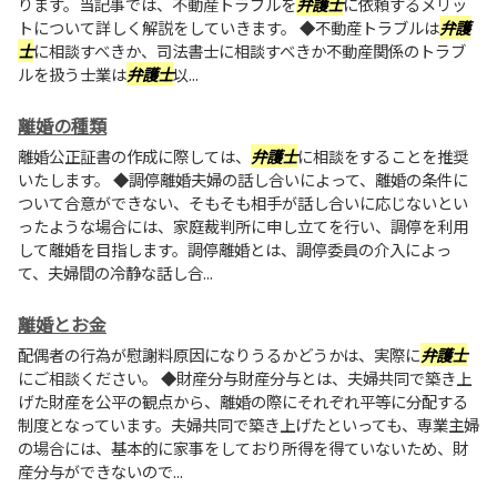
ります。当記事では、不動産トラブルを
弁護士
に依頼するメリッ
トについて詳しく解説をしていきます。 ◆不動産トラブルは
弁護
士
に相談すべきか、司法書士に相談すべきか不動産関係のトラブ
ルを扱う士業は
弁護士
以...
離婚の種類
離婚公正証書の作成に際しては、
弁護士
に相談をすることを推奨
いたします。 ◆調停離婚夫婦の話し合いによって、離婚の条件に
ついて合意ができない、そもそも相手が話し合いに応じないとい
ったような場合には、家庭裁判所に申し立てを行い、調停を利用
して離婚を目指します。調停離婚とは、調停委員の介入によっ
て、夫婦間の冷静な話し合...
離婚とお金
配偶者の行為が慰謝料原因になりうるかどうかは、実際に
弁護士
にご相談ください。 ◆財産分与財産分与とは、夫婦共同で築き上
げた財産を公平の観点から、離婚の際にそれぞれ平等に分配する
制度となっています。夫婦共同で築き上げたといっても、専業主婦
の場合には、基本的に家事をしており所得を得ていないため、財
産分与ができないので...