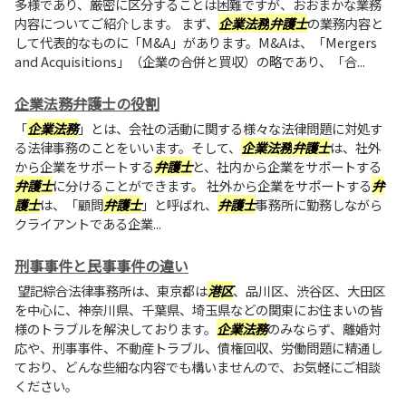
多様であり、厳密に区分することは困難ですが、おおまかな業務
内容についてご紹介します。 まず、
企業法務
弁護士
の業務内容と
して代表的なものに「M&A」があります。M&Aは、「Mergers
and Acquisitions」（企業の合併と買収）の略であり、「合...
企業法務弁護士の役割
「
企業法務
」とは、会社の活動に関する様々な法律問題に対処す
る法律事務のことをいいます。そして、
企業法務
弁護士
は、社外
から企業をサポートする
弁護士
と、社内から企業をサポートする
弁護士
に分けることができます。 社外から企業をサポートする
弁
護士
は、「顧問
弁護士
」と呼ばれ、
弁護士
事務所に勤務しながら
クライアントである企業...
刑事事件と民事事件の違い
望記綜合法律事務所は、東京都は
港区
、品川区、渋谷区、大田区
を中心に、神奈川県、千葉県、埼玉県などの関東にお住まいの皆
様のトラブルを解決しております。
企業法務
のみならず、離婚対
応や、刑事事件、不動産トラブル、債権回収、労働問題に精通し
ており、どんな些細な内容でも構いませんので、お気軽にご相談
ください。