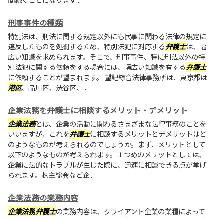
刑事事件の種類
特別法は、刑法に関する規定以外にも民事に関わる法律の規定に
違反したものを処罰するため、特別法犯に対応する
弁護士
は、幅
広い知識を求められます。そこで、刑事事件、特に刑法以外の特
別法犯に関する依頼をする場合には、幅広い知識を有する
弁護士
に依頼することが望まれます。 望記綜合法律事務所は、東京都は
港区
、品川区、渋谷区、...
企業法務を弁護士に相談するメリット・デメリット
企業法務
とは、企業の活動に関わるさまざまな法律事務のことを
いいますが、これを
弁護士
に相談するメリットとデメリットはど
のようなものが考えられるのでしょうか。まず、メリットとして
以下のようなものが考えられます。１つめのメリットとしては、
企業に法的なトラブルが生じた際に、迅速に相談できる点が挙げ
られます。株主総会など企...
企業法務の業務内容
企業法務
弁護士
の業務内容は、クライアント企業の業種によって