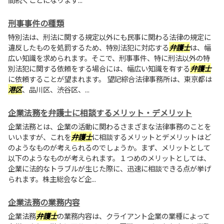
刑事事件の種類
特別法は、刑法に関する規定以外にも民事に関わる法律の規定に
違反したものを処罰するため、特別法犯に対応する
弁護士
は、幅
広い知識を求められます。そこで、刑事事件、特に刑法以外の特
別法犯に関する依頼をする場合には、幅広い知識を有する
弁護士
に依頼することが望まれます。 望記綜合法律事務所は、東京都は
港区
、品川区、渋谷区、...
企業法務を弁護士に相談するメリット・デメリット
企業法務とは、企業の活動に関わるさまざまな法律事務のことを
いいますが、これを
弁護士
に相談するメリットとデメリットはど
のようなものが考えられるのでしょうか。まず、メリットとして
以下のようなものが考えられます。１つめのメリットとしては、
企業に法的なトラブルが生じた際に、迅速に相談できる点が挙げ
られます。株主総会など企...
企業法務の業務内容
企業法務
弁護士
の業務内容は、クライアント企業の業種によって