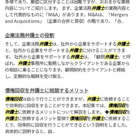
多様であり、厳密に区分することは困難ですが、おおまかな業務
内容についてご紹介します。 まず、企業法務
弁護士
の業務内容と
して代表的なものに「M&A」があります。M&Aは、「Mergers
and Acquisitions」（企業の合併と買収）の略であり、「合...
企業法務弁護士の役割
そして、企業法務
弁護士
は、社外から企業をサポートする
弁護士
と、社内から企業をサポートする
弁護士
に分けることができま
す。 社外から企業をサポートする
弁護士
は、「顧問
弁護士
」と呼
ばれ、
弁護士
事務所に勤務しながらクライアントである企業から
の相談に乗ることになります。顧問契約をクライアントと締結
し、定期的な報酬を受け取る...
債権回収を弁護士に相談するメリット
債権回収
は自らで行うことができますが、
弁護士
に依頼すること
で効率的に回収をすることができます。本記事では、
債権回収
を
弁護士
に依頼するメリットについて解説をします。 ◆
債権回収
を
弁護士
に依頼するメリット冒頭で
債権回収
を
弁護士
に依頼するこ
とで、効率的に回収を行うことができるという説明をしました。
具体的に説明すると、自...