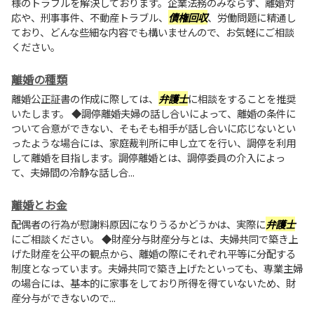
様のトラブルを解決しております。企業法務のみならず、離婚対
応や、刑事事件、不動産トラブル、
債権回収
、労働問題に精通し
ており、どんな些細な内容でも構いませんので、お気軽にご相談
ください。
離婚の種類
離婚公正証書の作成に際しては、
弁護士
に相談をすることを推奨
いたします。 ◆調停離婚夫婦の話し合いによって、離婚の条件に
ついて合意ができない、そもそも相手が話し合いに応じないとい
ったような場合には、家庭裁判所に申し立てを行い、調停を利用
して離婚を目指します。調停離婚とは、調停委員の介入によっ
て、夫婦間の冷静な話し合...
離婚とお金
配偶者の行為が慰謝料原因になりうるかどうかは、実際に
弁護士
にご相談ください。 ◆財産分与財産分与とは、夫婦共同で築き上
げた財産を公平の観点から、離婚の際にそれぞれ平等に分配する
制度となっています。夫婦共同で築き上げたといっても、専業主婦
の場合には、基本的に家事をしており所得を得ていないため、財
産分与ができないので...