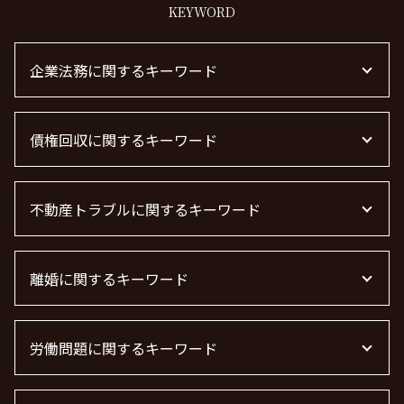
KEYWORD
企業法務に関するキーワード
顧問弁護士とは
債権回収に関するキーワード
企業法務とは
m&a 弁護士
下請法 改正 2026
債権回収 時効
企業法務
不動産トラブルに関するキーワード
借金 時効の援用 その後
顧問弁護士 契約
売掛金 未回収
顧問弁護士 費用
弁護士 債権回収 流れ
不動産賃貸 弁護士
m&a 弁護士 費用
借金 時効 個人
離婚に関するキーワード
不動産屋 トラブル 相談
退職勧奨 言ってはいけない
借金 時効
不動産 賃貸 トラブル相談
m&a 弁護士費用 相場
債権回収 無視
不動産 トラブル 相談 東京都
離婚 慰謝料 相場
顧問弁護士 個人事業主
債権回収 弁護士 完全成功報酬
賃貸 苦情 どこに
労働問題に関するキーワード
離婚の慰謝料 相場
顧問弁護士
債権回収 弁護士 費用
不動産 トラブル相談
離婚協議
顧問弁護士 メリット
債権回収 弁護士
不動産トラブル 相談
離婚調停 流れ
労働問題 相談
企業法務 弁護士