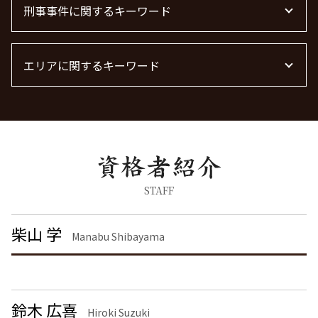
債権回収
不動産トラブル
離婚公正証書
刑事事件に関するキーワード
労働問題 最近
法律事務所 m&a
債権回収 個人
不動産トラブル 弁護士
離婚調停 期間
残業代 未払い
顧問弁護士 費用 中小企業
管理会社 トラブル 相談
離婚 精神的苦痛 慰謝料相場
労働問題 種類
刑事事件 流れ
離婚 モラハラ 慰謝料相場
労働問題に強い弁護士
エリアに関するキーワード
詐欺罪 種類
離婚 慰謝料とは
労働問題 弁護士
刑事事件 民事事件 違い
浮気 離婚 慰謝料相場
労働問題 解決策
刑事事件 日本
労働問題 東京都 弁護士
離婚 慰謝料払わない
労働問題に強い弁護士 東京
器物破損 慰謝料
企業法務 渋谷区 弁護士
離婚 慰謝料なし
痴漢 冤罪 逮捕
離婚 大田区 弁護士
養育費 決め方
痴漢 逮捕
刑事事件 神奈川県 弁護士
離婚 慰謝料 養育費
刑事事件 弁護士
不動産トラブル 千葉県 弁護士
慰謝料 離婚
詐欺罪 時効
企業法務 栃木県 弁護士
STAFF
離婚裁判
暴行罪 構成要件
刑事事件 栃木県 弁護士
共同親権 制度
器物破損 器物損壊 違い
刑事事件 大田区 弁護士
柴山 学
離婚 慰謝料 種類
Manabu Shibayama
脅迫罪 懲役
債権回収 千葉県 弁護士
離婚 慰謝料 相場 年収
痴漢 逮捕 弁護士
労働問題 渋谷区 弁護士
離婚 しない 場合 慰謝料相場
脅迫罪 慰謝料
労働問題 埼玉県 弁護士
脅迫罪 構成要件
不動産トラブル 神奈川県 弁護士
鈴木 広喜
暴行罪 慰謝料
離婚 千葉県 弁護士
Hiroki Suzuki