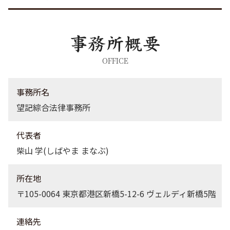
労働問題 千葉県 弁護士
刑事事件 渋谷区 弁護士
刑事事件 茨城県 弁護士
債権回収 栃木県 弁護士
企業法務 神奈川県 弁護士
OFFICE
債権回収 品川区 弁護士
刑事事件 埼玉県 弁護士
事務所名
望記綜合法律事務所
代表者
柴山 学(しばやま まなぶ)
所在地
〒105-0064 東京都港区新橋5-12-6 ヴェルディ新橋5階
連絡先