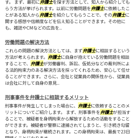
す。 まず、最初に
弁護士
を探す方法として、知人から紹介しても
らう方法が挙げられます。以前に労働問題を
弁護士
に依頼したこ
とがある知人から
弁護士
を紹介してもらうことで、その
弁護士
に
関する感想や信頼度などを伝え知ることができます。その他に
も、雑誌やCMなどの広告を...
労働問題の解決方法
これらの問題の解決方法としては、まず
弁護士
に相談するという
方法が考えられます。
弁護士
に自身が抱えている労働問題を相談
することで、
弁護士
が労働審判、訴訟、仮処分などの裁判所によ
る法的拘束力のある解決方法を採ってくれるため、安心して任せ
ることができます。さらに、会社と従業員の関係性から、従業員
は会社に対して自身の意見...
刑事事件を弁護士に相談するメリット
刑事事件が発生してしまった場合に、
弁護士
に依頼することのメ
リットについてご紹介します。 まず、刑事事件を
弁護士
が担当す
ることで、被疑者を身柄拘束から解放するための活動をすること
ができます。被疑者が警察に逮捕されてしまうと、引き続き勾留
となり、身柄拘束が継続されます。この身柄拘束は、最長で23日
間続くことになります...