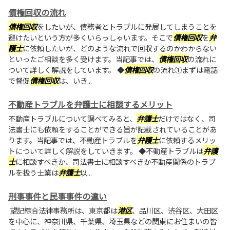
債権回収の流れ
債権回収
をしたいが、債務者とトラブルに発展してしまうことを
避けたいという方が多くいらっしゃいます。そこで
債権回収
を
弁
護士
に依頼したいが、どのような流れで回収するのかわからない
といったご相談を多く受けます。当記事では、
債権回収
の流れに
ついて詳しく解説をしています。 ◆
債権回収
の流れ①まずは電話
で督促
債権回収
は、いき...
不動産トラブルを弁護士に相談するメリット
不動産トラブルについて調べてみると、
弁護士
だけではなく、司
法書士にも依頼をすることができる旨が記載されていることがあ
ります。当記事では、不動産トラブルを
弁護士
に依頼するメリッ
トについて詳しく解説をしていきます。 ◆不動産トラブルは
弁護
士
に相談すべきか、司法書士に相談すべきか不動産関係のトラブ
ルを扱う士業は
弁護士
以...
刑事事件と民事事件の違い
望記綜合法律事務所は、東京都は
港区
、品川区、渋谷区、大田区
を中心に、神奈川県、千葉県、埼玉県などの関東にお住まいの皆