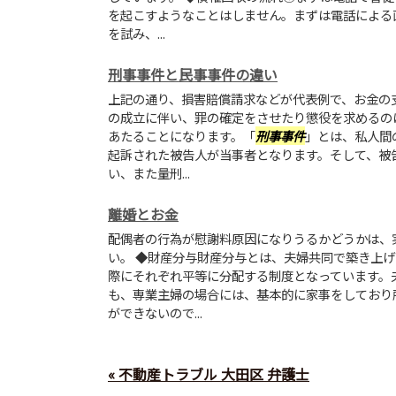
を起こすようなことはしません。まずは電話による
を試み、...
刑事事件と民事事件の違い
上記の通り、損害賠償請求などが代表例で、お金の
の成立に伴い、罪の確定をさせたり懲役を求めるの
あたることになります。「
刑事事件
」とは、私人間
起訴された被告人が当事者となります。そして、被
い、また量刑...
離婚とお金
配偶者の行為が慰謝料原因になりうるかどうかは、
い。 ◆財産分与財産分与とは、夫婦共同で築き上
際にそれぞれ平等に分配する制度となっています。
も、専業主婦の場合には、基本的に家事をしており
ができないので...
« 不動産トラブル 大田区 弁護士