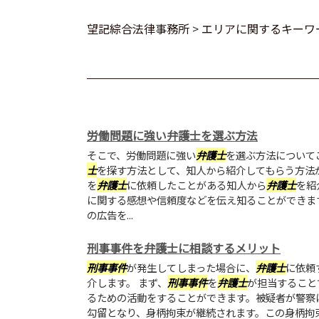
望記綜合法律事務所
>
エリアに関するキーワ
労働問題に強い弁護士を選ぶ方法
そこで、労働問題に強い
弁護士
を選ぶ方法について
士
を探す方法として、知人から紹介してもらう方法
を
弁護士
に依頼したことがある知人から
弁護士
を紹
に関する感想や信頼度などを伝え知ることができま
の広告を...
刑事事件を弁護士に相談するメリット
刑事事件
が発生してしまった場合に、
弁護士
に依頼
介します。 まず、
刑事事件
を
弁護士
が担当すること
るための活動をすることができます。被疑者が警察
勾留となり、身柄拘束が継続されます。この身柄拘