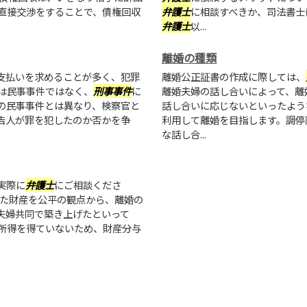
直接交渉をすることで、債権回収
弁護士
に相談すべきか、司法書士
弁護士
以...
離婚の種類
支払いを求めることが多く、犯罪
離婚公正証書の作成に際しては、
は民事事件ではなく、
刑事事件
に
離婚夫婦の話し合いによって、離
の民事事件とは異なり、検察官と
話し合いに応じないといったよう
告人が罪を犯したのか否かを争
利用して離婚を目指します。調停
な話し合...
実際に
弁護士
にご相談くださ
げた財産を公平の観点から、離婚の
夫婦共同で築き上げたといって
所得を得ていないため、財産分与