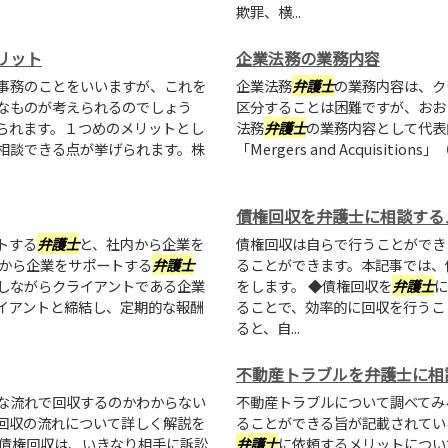
欺罪、横...
リット
企業法務の業務内容
事務のことをいいますが、これを
企業法務
弁護士
の業務内容は、ク
なものが考えられるのでしょう
区分することは困難ですが、おお
られます。１つめのメリットとし
法務
弁護士
の業務内容として代表
相談できる点が挙げられます。株
「Mergers and Acquisit
債権回収を弁護士に相談する
トする
弁護士
と、社内から企業を
債権回収は自らで行うことができ
外から企業をサポートする
弁護士
ることができます。本記事では、
しながらクライアントである企業
をします。 ◆債権回収を
弁護士
に
イアントと締結し、定期的な報酬
ることで、効率的に回収を行うこ
ると、自...
不動産トラブルを弁護士に相
な流れで回収するのかわからない
不動産トラブルについて調べてみ
回収の流れについて詳しく解説を
ることができる旨が記載されてい
促債権回収は、いきなり相手に訴訟
弁護士
に依頼するメリットについ