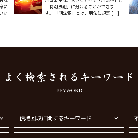
身に
「特別法犯」に分けることができま
いい
す。 「刑法犯」とは、刑法に規定 […]
KEYWORD
債権回収に関するキーワード
売掛金 未回収