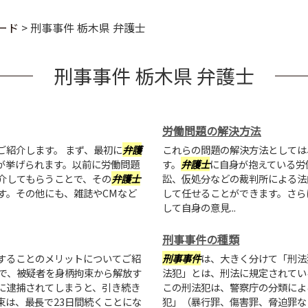
ード
>
刑事事件 栃木県 弁護士
刑事事件 栃木県 弁護士
労働問題の解決方法
ご紹介します。 まず、最初に
弁護
これらの問題の解決方法としては
が挙げられます。以前に労働問題
す。
弁護士
に自身が抱えている労
介してもらうことで、その
弁護士
訟、仮処分などの裁判所による法
す。その他にも、雑誌やCMなど
して任せることができます。さら
して自身の意見...
刑事事件の種類
することのメリットについてご紹
刑事事件
は、大きく分けて「刑法
で、被疑者を身柄拘束から解放す
法犯」とは、刑法に規定されてい
に逮捕されてしまうと、引き続き
この刑法犯は、警察庁の分類によ
束は、最長で23日間続くことにな
犯」（暴行罪、傷害罪、脅迫罪な