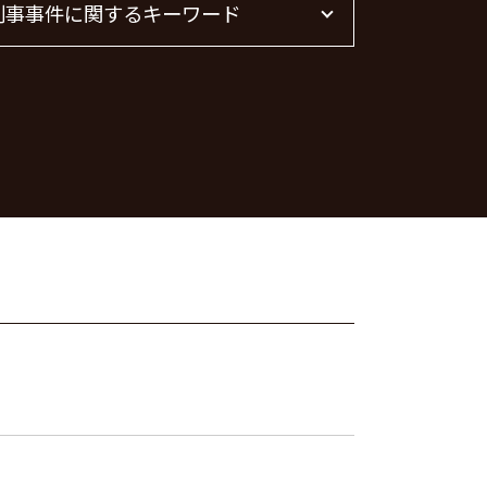
刑事事件に関するキーワード
不動産 トラブル相談
不動産 賃貸 トラブル相談
不動産トラブル 相談
脅迫罪 懲役
不動産屋 トラブル 相談
刑事事件 流れ
不動産トラブル 弁護士
器物破損 器物損壊 違い
管理会社 トラブル 相談
刑事事件 日本
不動産トラブル
詐欺罪 時効
不動産 トラブル 相談 東京都
暴行罪 慰謝料
不動産賃貸 弁護士
痴漢 逮捕
刑事事件 弁護士
暴行罪 構成要件
器物破損 慰謝料
脅迫罪 慰謝料
痴漢 冤罪 逮捕
痴漢 逮捕 弁護士
詐欺罪 種類
脅迫罪 構成要件
刑事事件 民事事件 違い