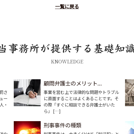
一覧に戻る
KNOWLEDGE
顧問弁護士のメリット...
罰さ
事業を営む上で法律的な問題やトラブル
ュー
に直面することはよくあることです。そ
人・
の際「すぐに相談できる弁護士がいた
ら」 […]
刑事事件の種類
近な
刑事事件は、大きく分けて「刑法犯」と