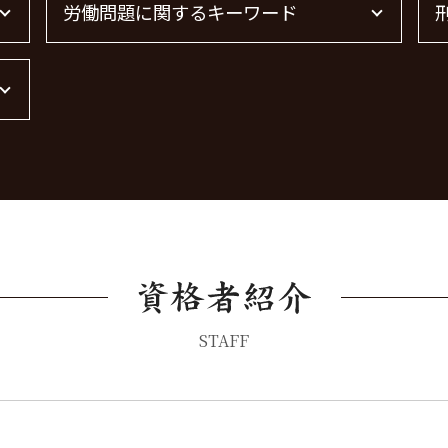
労働問題に関するキーワード
借金 時効 個人
借金 時効
借金 時効の援用 その後
労働問題に強い弁護士 東京
債権回収 時効
労働問題に強い弁護士
債権回収 無視
労働問題 最近
弁護士 債権回収 流れ
残業代 未払い
債権回収 弁護士
労働問題 解決策
債権回収 弁護士 費用
労働問題 弁護士
債権回収 弁護士 完全成功報酬
労働問題 種類
債権回収
労働問題 相談
債権回収 個人
STAFF