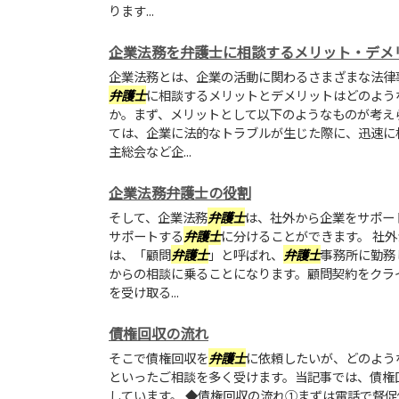
ります...
企業法務を弁護士に相談するメリット・デメ
企業法務とは、企業の活動に関わるさまざまな法律
弁護士
に相談するメリットとデメリットはどのよう
か。まず、メリットとして以下のようなものが考え
ては、企業に法的なトラブルが生じた際に、迅速に
主総会など企...
企業法務弁護士の役割
そして、企業法務
弁護士
は、社外から企業をサポー
サポートする
弁護士
に分けることができます。 社
は、「顧問
弁護士
」と呼ばれ、
弁護士
事務所に勤務
からの相談に乗ることになります。顧問契約をクラ
を受け取る...
債権回収の流れ
そこで債権回収を
弁護士
に依頼したいが、どのよう
といったご相談を多く受けます。当記事では、債権
しています。 ◆債権回収の流れ①まずは電話で督