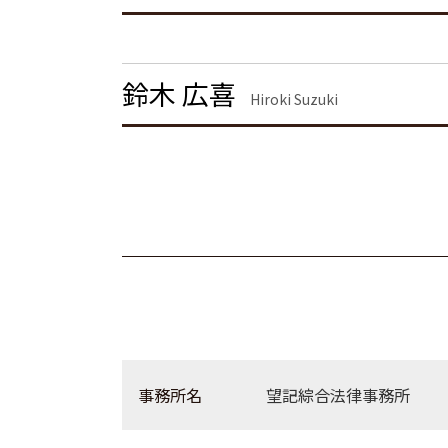
離婚 モラハラ 慰謝料相場
企業法務 渋谷区 弁護士
離婚調停 期間
債権回収 港区 弁護士
共同親権 制度
債権回収 品川区 弁護士
離婚 慰謝料 種類
離婚 品川区 弁護士
鈴木 広喜
Hiroki Suzuki
労働問題 品川区 弁護士
離婚 大田区 弁護士
不動産トラブル 東京都 弁護士
事務所名
望記綜合法律事務所