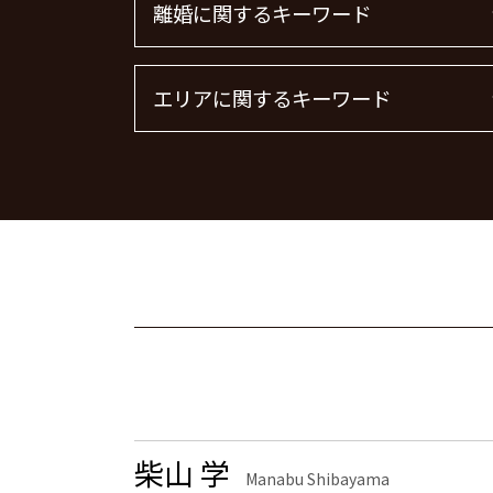
離婚に関するキーワード
退職勧奨 言ってはいけない
企業法務 弁護士
m&a 弁護士 費用
離婚 慰謝料請求
エリアに関するキーワード
顧問弁護士 メリット
離婚 慰謝料 相場
企業法務
離婚 慰謝料 財産分与
m&a 弁護士費用 相場
離婚 慰謝料なし
企業法務 栃木県 弁護士
顧問弁護士 費用
面会交流権
不動産トラブル 神奈川県 弁護士
顧問弁護士とは
離婚調停 流れ
労働問題 茨城県 弁護士
法律事務所 m&a
離婚 しない 場合 慰謝料相場
刑事事件 品川区 弁護士
m&a 弁護士
離婚 慰謝料 精神的苦痛
労働問題 渋谷区 弁護士
企業法務とは
離婚届
離婚 埼玉県 弁護士
顧問弁護士 契約
離婚 慰謝料 相場 年収400万
刑事事件 大田区 弁護士
下請法 改正 2026
離婚公正証書
企業法務 千葉県 弁護士
顧問弁護士
浮気 離婚 慰謝料相場
離婚 千葉県 弁護士
顧問弁護士 個人事業主
養育費 決め方
不動産トラブル 大田区 弁護士
離婚 精神的苦痛 慰謝料相場
離婚 渋谷区 弁護士
離婚 慰謝料 養育費
労働問題 港区 弁護士
柴山 学
面会交流 権利
不動産トラブル 港区 弁護士
Manabu Shibayama