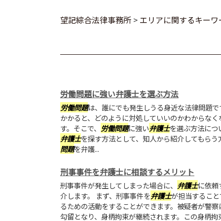
望記綜合法律事務所
>
エリアに関するキーワ
労働問題に強い弁護士を選ぶ方法
労働問題
は、誰にでも発生しうる身近な法律問題で
かかると、どのように対処していいのかわからなく
す。そこで、
労働問題
に強い
弁護士
を選ぶ方法につ
弁護士
を探す方法として、知人から紹介してもらう
問題
を弁護...
刑事事件を弁護士に相談するメリット
刑事事件が発生してしまった場合に、
弁護士
に依頼
介します。 まず、刑事事件を
弁護士
が担当すること
るための活動をすることができます。被疑者が警察
勾留となり、身柄拘束が継続されます。この身柄拘