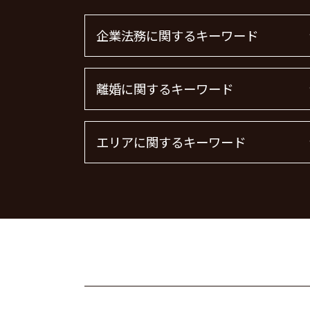
企業法務に関するキーワード
m&a 弁護士
離婚に関するキーワード
顧問弁護士 費用
顧問弁護士 メリット
顧問弁護士
離婚 慰謝料 精神的苦痛
エリアに関するキーワード
顧問弁護士 契約
離婚 慰謝料払わない
顧問弁護士 費用 中小企業
離婚 慰謝料 相場
下請法 改正 2026
慰謝料 離婚
刑事事件 港区 弁護士
企業法務
離婚 慰謝料請求
企業法務 渋谷区 弁護士
企業法務とは
共同親権 制度
債権回収 品川区 弁護士
m&a 弁護士費用 相場
面会交流権
債権回収 埼玉県 弁護士
法律事務所 m&a
離婚 慰謝料とは
不動産トラブル 大田区 弁護士
顧問弁護士 個人事業主
離婚裁判
不動産トラブル 東京都 弁護士
m&a 弁護士 費用
離婚届
不動産トラブル 品川区 弁護士
企業法務 弁護士
離婚 精神的苦痛 慰謝料相場
離婚 神奈川県 弁護士
顧問弁護士とは