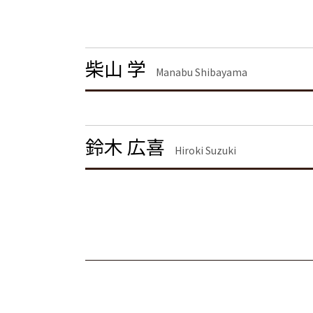
離婚の慰謝料 相場
離婚 茨城県 弁護士
退職勧奨 言ってはいけない
離婚 慰謝料なし
離婚 埼玉県 弁護士
離婚 慰謝料 相場 年収400万
不動産トラブル 神奈川県 弁護士
養育費 決め方
企業法務 品川区 弁護士
柴山 学
離婚協議
不動産トラブル 千葉県 弁護士
Manabu Shibayama
離婚調停 期間
不動産トラブル 渋谷区 弁護士
面会交流 権利
労働問題 千葉県 弁護士
離婚 しない 場合 慰謝料相場
労働問題 茨城県 弁護士
離婚 慰謝料 相場 年収
労働問題 東京都 弁護士
鈴木 広喜
Hiroki Suzuki
企業法務 栃木県 弁護士
刑事事件 栃木県 弁護士
企業法務 東京都 弁護士