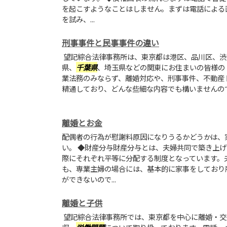
を起こすようなことはしません。まずは電話による
を試み、...
刑事事件と民事事件の違い
望記綜合法律事務所は、東京都は港区、品川区、渋
県、
千葉県
、埼玉県などの関東にお住まいの皆様の
業法務のみならず、離婚対応や、刑事事件、不動産
精通しており、どんな些細な内容でも構いませんの
離婚とお金
配偶者の行為が慰謝料原因になりうるかどうかは、
い。 ◆財産分与財産分与とは、夫婦共同で築き上
際にそれぞれ平等に分配する制度となっています。
も、専業主婦の場合には、基本的に家事をしており
ができないので...
離婚と子供
望記綜合法律事務所では、東京都を中心に離婚・交