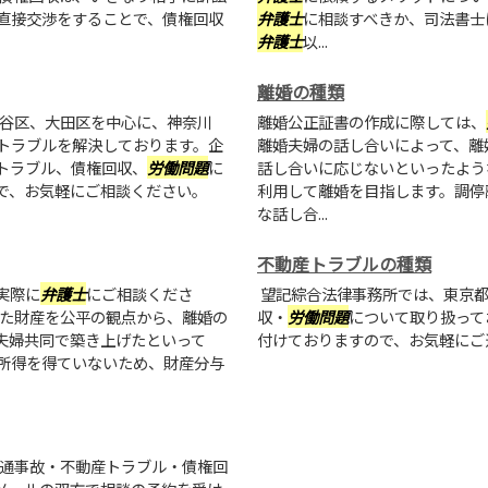
直接交渉をすることで、債権回収
弁護士
に相談すべきか、司法書士
弁護士
以...
離婚の種類
谷区、大田区を中心に、神奈川
離婚公正証書の作成に際しては、
トラブルを解決しております。企
離婚夫婦の話し合いによって、離
トラブル、債権回収、
労働問題
に
話し合いに応じないといったよう
で、お気軽にご相談ください。
利用して離婚を目指します。調停
な話し合...
不動産トラブルの種類
実際に
弁護士
にご相談くださ
望記綜合法律事務所では、東京都
げた財産を公平の観点から、離婚の
収・
労働問題
について取り扱って
夫婦共同で築き上げたといって
付けておりますので、お気軽にご
所得を得ていないため、財産分与
通事故・不動産トラブル・債権回