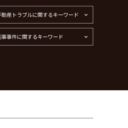
不動産トラブルに関するキーワード
不動産 トラブル 相談 東京都
刑事事件に関するキーワード
不動産トラブル 弁護士
不動産トラブル
不動産賃貸 弁護士
痴漢 冤罪 逮捕
不動産トラブル 相談
暴行罪 構成要件
不動産屋 トラブル 相談
刑事事件 流れ
管理会社 トラブル 相談
詐欺罪 時効
不動産 トラブル相談
脅迫罪 構成要件
賃貸 苦情 どこに
刑事事件 弁護士
不動産 賃貸 トラブル相談
痴漢 逮捕
刑事事件 民事事件 違い
詐欺罪 種類
器物破損 器物損壊 違い
痴漢 逮捕 弁護士