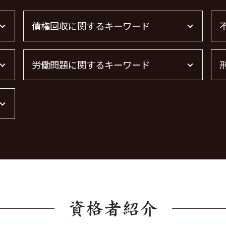
債権回収に関するキーワード
借金 時効の援用 その後
労働問題に関するキーワード
売掛金 未回収
債権回収 個人
債権回収 弁護士
労働問題 相談
弁護士 債権回収 流れ
労働問題 弁護士
借金 時効 個人
残業代 未払い
債権回収 弁護士 完全成功報酬
労働問題 解決策
債権回収 無視
労働問題 種類
債権回収 時効
労働問題に強い弁護士 東京
債権回収 弁護士 費用
労働問題に強い弁護士
借金 時効
労働問題 最近
債権回収