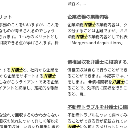
渋谷区、...
リット
企業法務の業務内容
事務のことをいいますが、これを
企業法務
弁護士
の業務内容は、ク
なものが考えられるのでしょう
区分することは困難ですが、おお
られます。１つめのメリットとし
法務
弁護士
の業務内容として代表
相談できる点が挙げられます。株
「Mergers and Acquisit
債権回収を弁護士に相談する
トする
弁護士
と、社内から企業を
債権回収は自らで行うことができ
外から企業をサポートする
弁護士
ることができます。本記事では、
しながらクライアントである企業
をします。 ◆債権回収を
弁護士
に
イアントと締結し、定期的な報酬
ることで、効率的に回収を行うこ
ると、自...
不動産トラブルを弁護士に相
な流れで回収するのかわからない
不動産トラブルについて調べてみ
回収の流れについて詳しく解説を
ることができる旨が記載されてい
促債権回収は、いきなり相手に訴訟
弁護士
に依頼するメリットについ