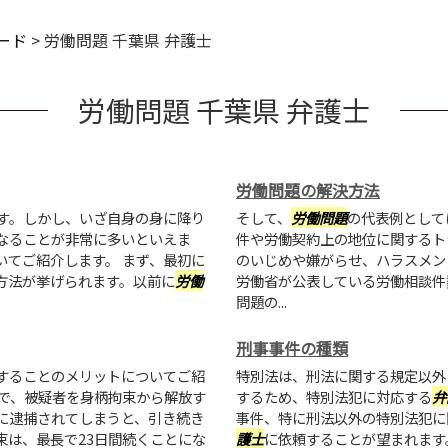
ード
>
労働問題 千葉県 弁護士
労働問題 千葉県 弁護士
労働問題の解決方法
す。しかし、いざ自身の身に降り
そして、
労働問題
の代表例として
なることが非常に多いといえま
件や労働契約上の地位に関するト
いてご紹介します。 まず、最初に
のいじめや嫌がらせ、ハラスメン
方法が挙げられます。以前に
労働
労働省が公表している労働相談件
問題の...
刑事事件の種類
することのメリットについてご紹
特別法は、刑法に関する規定以外
で、被疑者を身柄拘束から解放す
するため、特別法犯に対応する
弁
に逮捕されてしまうと、引き続き
事件、特に刑法以外の特別法犯に
束は、最長で23日間続くことにな
護士
に依頼することが望まれます