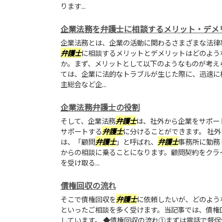
ります...
企業法務を弁護士に相談するメリット・デメ
企業法務とは、企業の活動に関わるさまざまな法律
弁護士
に相談するメリットとデメリットはどのよう
か。まず、メリットとして以下のようなものが考え
ては、企業に法的なトラブルが生じた際に、迅速に
主総会など企...
企業法務弁護士の役割
そして、企業法務
弁護士
は、社外から企業をサポー
サポートする
弁護士
に分けることができます。 社
は、「顧問
弁護士
」と呼ばれ、
弁護士
事務所に勤務
からの相談に乗ることになります。顧問契約をクラ
を受け取る...
債権回収の流れ
そこで債権回収を
弁護士
に依頼したいが、どのよう
といったご相談を多く受けます。当記事では、債権
しています。 ◆債権回収の流れ①まずは電話で督