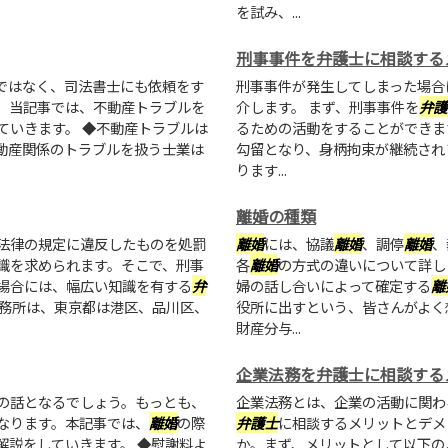
を試み、...
刑事事件を弁護士に相談する
ではなく、司法書士にも依頼をす
刑事事件が発生してしまった場合
。当記事では、不動産トラブルを
介します。 まず、刑事事件を
弁護
ていきます。 ◆不動産トラブルは
るための活動をすることができま
動産関係のトラブルを扱う士業は
勾留となり、身柄拘束が継続され
ります...
離婚の種類
法律の規定に違反したものを処罰
離婚
には、協議
離婚
、調停
離婚
、
識を求められます。そこで、刑事
各
離婚
の方式の違いについて詳し
場合には、幅広い知識を有する
弁
婦の話し合いによって確定する
離
事務所は、東京都は港区、品川区、
役所に出すという、皆さんがよく
財産分与...
企業法務を弁護士に相談する
の話となるでしょう。もっとも、
企業法務とは、企業の活動に関わ
なります。本記事では、
離婚
の際
弁護士
に相談するメリットとデメ
解説をしていきます。 ◆慰謝料よ
か。まず、メリットとして以下の