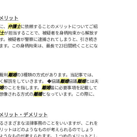
メリット
に、
弁護士
に依頼することのメリットについてご紹
士
が担当することで、被疑者を身柄拘束から解放す
す。被疑者が警察に逮捕されてしまうと、引き続き
ます。この身柄拘束は、最長で23日間続くことにな
裁判
離婚
の3種類の方式があります。当記事では、
く解説をしていきます。 ◆協議
離婚
協議
離婚
とは夫
婚
のことを指します。
離婚
届に必要事項を記載して
想像される方式の
離婚
となっています。この際に、
メリット・デメリット
るさまざまな法律事務のことをいいますが、これを
リットはどのようなものが考えられるのでしょう
ようなものが考えられます。１つめのメリットとし