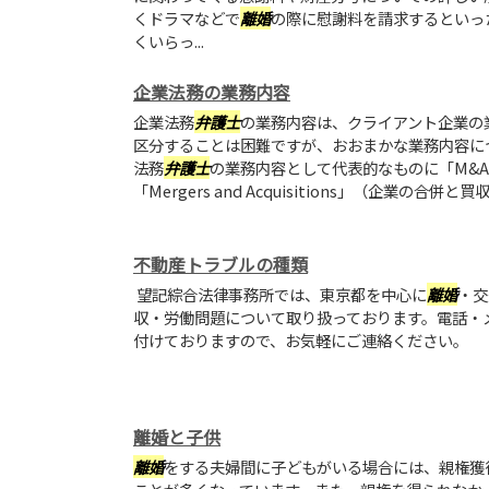
くドラマなどで
離婚
の際に慰謝料を請求するといっ
くいらっ...
企業法務の業務内容
企業法務
弁護士
の業務内容は、クライアント企業の
区分することは困難ですが、おおまかな業務内容に
法務
弁護士
の業務内容として代表的なものに「M&A
「Mergers and Acquisitions」（企業の合併と
不動産トラブルの種類
望記綜合法律事務所では、東京都を中心に
離婚
・交
収・労働問題について取り扱っております。電話・
付けておりますので、お気軽にご連絡ください。
離婚と子供
離婚
をする夫婦間に子どもがいる場合には、親権獲