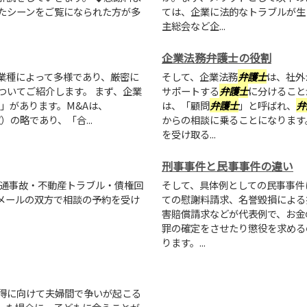
たシーンをご覧になられた方が多
ては、企業に法的なトラブルが生
主総会など企...
企業法務弁護士の役割
業種によって多様であり、厳密に
そして、企業法務
弁護士
は、社外
ついてご紹介します。 まず、企業
サポートする
弁護士
に分けること
」があります。M&Aは、
は、「顧問
弁護士
」と呼ばれ、
弁
買収）の略であり、「合...
からの相談に乗ることになります
を受け取る...
刑事事件と民事事件の違い
通事故・不動産トラブル・債権回
そして、具体例としての民事事件
メールの双方で相談の予約を受け
ての慰謝料請求、名誉毀損による
害賠償請求などが代表例で、お金
罪の確定をさせたり懲役を求める
ります。...
得に向けて夫婦間で争いが起こる