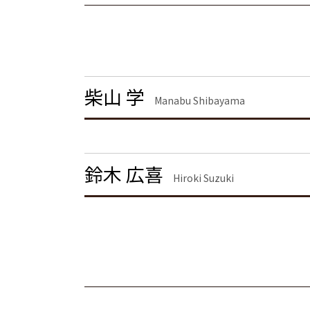
債権回収 千葉県 弁護士
企業法務 弁護士
離婚 慰謝料とは
不動産トラブル 品川区 弁護士
顧問弁護士 メリット
離婚 慰謝料 相場
離婚 大田区 弁護士
顧問弁護士 契約
離婚 慰謝料 相場 年収400万
債権回収 栃木県 弁護士
離婚 慰謝料 養育費
不動産トラブル 神奈川県 弁護士
離婚 慰謝料請求
刑事事件 千葉県 弁護士
柴山 学
離婚 慰謝料 財産分与
離婚 港区 弁護士
Manabu Shibayama
浮気 離婚 慰謝料相場
不動産トラブル 港区 弁護士
離婚 モラハラ 慰謝料相場
離婚 茨城県 弁護士
離婚 しない 場合 慰謝料相場
不動産トラブル 栃木県 弁護士
離婚届
不動産トラブル 千葉県 弁護士
鈴木 広喜
Hiroki Suzuki
離婚 栃木県 弁護士
企業法務 渋谷区 弁護士
離婚 埼玉県 弁護士