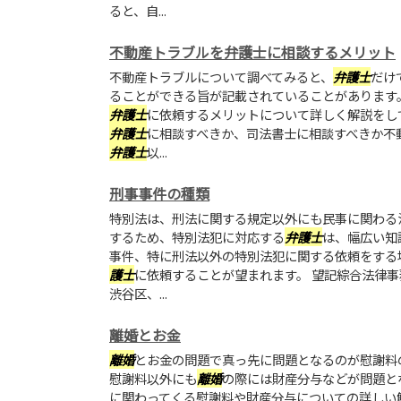
ると、自...
不動産トラブルを弁護士に相談するメリット
不動産トラブルについて調べてみると、
弁護士
だけ
ることができる旨が記載されていることがあります
弁護士
に依頼するメリットについて詳しく解説をし
弁護士
に相談すべきか、司法書士に相談すべきか不
弁護士
以...
刑事事件の種類
特別法は、刑法に関する規定以外にも民事に関わる
するため、特別法犯に対応する
弁護士
は、幅広い知
事件、特に刑法以外の特別法犯に関する依頼をする
護士
に依頼することが望まれます。 望記綜合法律
渋谷区、...
離婚とお金
離婚
とお金の問題で真っ先に問題となるのが慰謝料
慰謝料以外にも
離婚
の際には財産分与などが問題と
に関わってくる慰謝料や財産分与についての詳しい