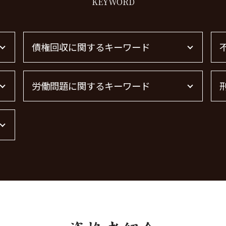
KEYWORD
債権回収に関するキーワード
債権回収
労働問題に関するキーワード
借金 時効の援用 その後
借金 時効
債権回収 無視
労働問題 相談
債権回収 個人
労働問題 最近
債権回収 時効
残業代 未払い
債権回収 弁護士 費用
労働問題 種類
売掛金 未回収
労働問題に強い弁護士 東京
借金 時効 個人
労働問題に強い弁護士
弁護士 債権回収 流れ
労働問題 解決策
債権回収 弁護士 完全成功報酬
労働問題 弁護士
債権回収 弁護士