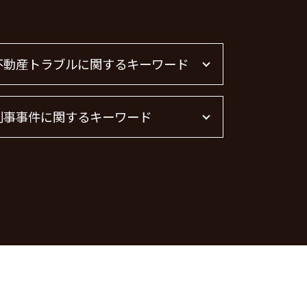
不動産トラブルに関するキーワード
不動産 賃貸 トラブル相談
刑事事件に関するキーワード
不動産トラブル
管理会社 トラブル 相談
不動産トラブル 弁護士
器物破損 慰謝料
不動産 トラブル 相談 東京都
痴漢 逮捕 弁護士
賃貸 苦情 どこに
痴漢 冤罪 逮捕
不動産 トラブル相談
脅迫罪 懲役
不動産賃貸 弁護士
刑事事件 日本
不動産トラブル 相談
脅迫罪 慰謝料
不動産屋 トラブル 相談
刑事事件 弁護士
脅迫罪 構成要件
器物破損 器物損壊 違い
暴行罪 構成要件