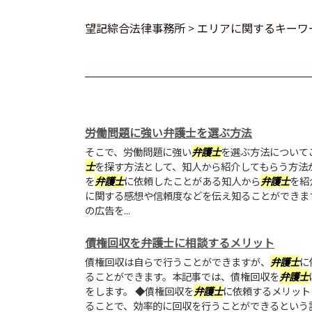
望記綜合法律事務所
>
エリアに関するキーワ
労働問題に強い弁護士を選ぶ方法
そこで、労働問題に強い
弁護士
を選ぶ方法について
士
を探す方法として、知人から紹介してもらう方法
を
弁護士
に依頼したことがある知人から
弁護士
を紹
に関する感想や信頼度などを伝え知ることができま
の広告を...
債権回収を弁護士に相談するメリット
債権回収は自らで行うことができますが、
弁護士
に
ることができます。本記事では、債権回収を
弁護士
をします。 ◆債権回収を
弁護士
に依頼するメリット
ることで、効率的に回収を行うことができるという