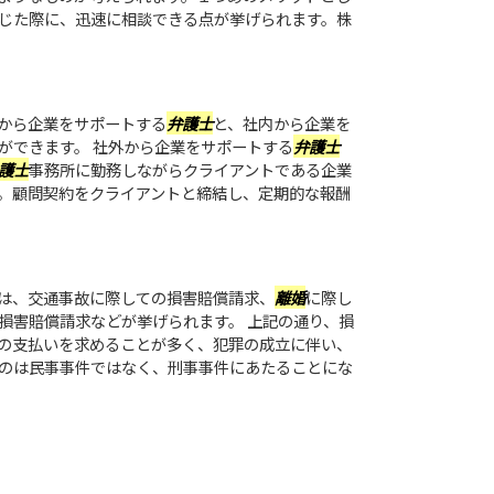
じた際に、迅速に相談できる点が挙げられます。株
から企業をサポートする
弁護士
と、社内から企業を
ができます。 社外から企業をサポートする
弁護士
護士
事務所に勤務しながらクライアントである企業
。顧問契約をクライアントと締結し、定期的な報酬
は、交通事故に際しての損害賠償請求、
離婚
に際し
損害賠償請求などが挙げられます。 上記の通り、損
の支払いを求めることが多く、犯罪の成立に伴い、
のは民事事件ではなく、刑事事件にあたることにな