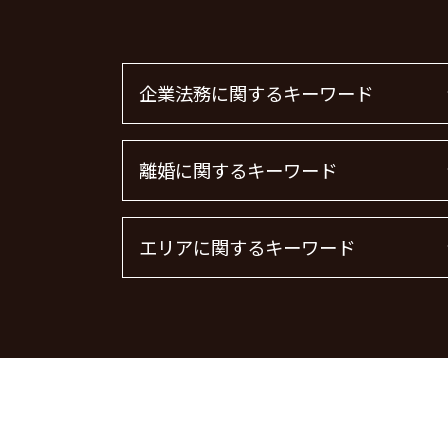
企業法務に関するキーワード
m&a 弁護士
離婚に関するキーワード
下請法 改正 2026
m&a 弁護士費用 相場
企業法務
離婚裁判
エリアに関するキーワード
顧問弁護士 個人事業主
離婚 精神的苦痛 慰謝料相場
顧問弁護士
共同親権 制度
顧問弁護士とは
離婚調停 期間
離婚 千葉県 弁護士
m&a 弁護士 費用
離婚 慰謝料なし
労働問題 品川区 弁護士
退職勧奨 言ってはいけない
離婚 慰謝料 種類
債権回収 大田区 弁護士
顧問弁護士 費用
離婚 慰謝料 精神的苦痛
刑事事件 東京都 弁護士
企業法務とは
面会交流権
刑事事件 大田区 弁護士
法律事務所 m&a
離婚の慰謝料 相場
企業法務 茨城県 弁護士
顧問弁護士 費用 中小企業
養育費 決め方