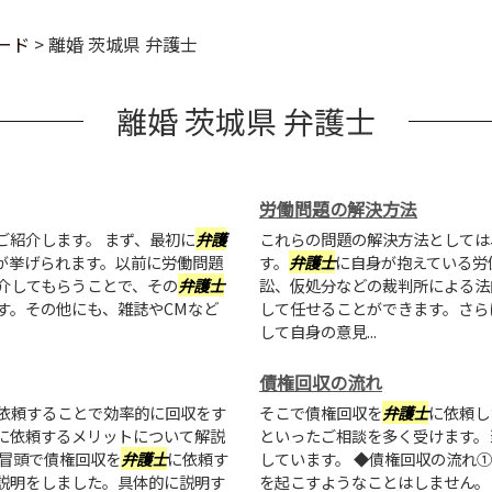
ード
>
離婚 茨城県 弁護士
離婚 茨城県 弁護士
労働問題の解決方法
ご紹介します。 まず、最初に
弁護
これらの問題の解決方法としては
が挙げられます。以前に労働問題
す。
弁護士
に自身が抱えている労
介してもらうことで、その
弁護士
訟、仮処分などの裁判所による法
す。その他にも、雑誌やCMなど
して任せることができます。さら
して自身の意見...
債権回収の流れ
依頼することで効率的に回収をす
そこで債権回収を
弁護士
に依頼し
に依頼するメリットについて解説
といったご相談を多く受けます。
冒頭で債権回収を
弁護士
に依頼す
しています。 ◆債権回収の流れ
説明をしました。具体的に説明す
を起こすようなことはしません。