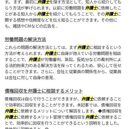
す。 まず、最初に
弁護士
を探す方法として、知人から紹介しても
らう方法が挙げられます。以前に労働問題を
弁護士
に依頼したこ
とがある知人から
弁護士
を紹介してもらうことで、その
弁護士
に
関する感想や信頼度などを伝え知ることができます。その他に
も、雑誌やCMなどの広告を...
労働問題の解決方法
これらの問題の解決方法としては、まず
弁護士
に相談するという
方法が考えられます。
弁護士
に自身が抱えている労働問題を相談
することで、
弁護士
が労働審判、訴訟、仮処分などの裁判所によ
る法的拘束力のある解決方法を採ってくれるため、安心して任せ
ることができます。さらに、会社と従業員の関係性から、従業員
は会社に対して自身の意見...
債権回収を弁護士に相談するメリット
債権回収は自らで行うことができますが、
弁護士
に依頼すること
で効率的に回収をすることができます。本記事では、債権回収を
弁護士
に依頼するメリットについて解説をします。 ◆債権回収を
弁護士
に依頼するメリット冒頭で債権回収を
弁護士
に依頼するこ
とで、効率的に回収を行うことができるという説明をしました。
具体的に説明すると、自...