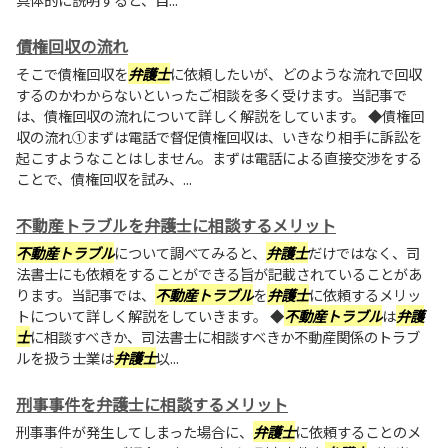
債権回収の流れ
そこで債権回収を
弁護士
に依頼したいが、どのような流れで回収
するのかわからないといったご相談を多く受けます。当記事で
は、債権回収の流れについて詳しく解説をしています。 ◆債権回
収の流れ①まずは電話で督促債権回収は、いきなり相手に訴訟を
起こすようなことはしません。まずは電話による直接交渉をする
ことで、債権回収を試み、...
不動産トラブルを弁護士に相談するメリット
不動産トラブル
について調べてみると、
弁護士
だけではなく、司
法書士にも依頼をすることができる旨が記載されていることがあ
ります。当記事では、
不動産トラブル
を
弁護士
に依頼するメリッ
トについて詳しく解説をしていきます。 ◆
不動産トラブル
は
弁護
士
に相談すべきか、司法書士に相談すべきか不動産関係のトラブ
ルを扱う士業は
弁護士
以...
刑事事件を弁護士に相談するメリット
刑事事件が発生してしまった場合に、
弁護士
に依頼することのメ