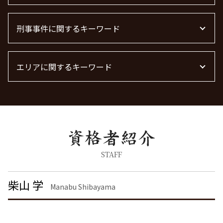
賃貸 苦情 どこに
離婚裁判
顧問弁護士 個人事業主
債権回収 弁護士 完全成功報酬
不動産屋 トラブル 相談
離婚 慰謝料 相場
残業代 未払い
法律事務所 m&a
債権回収
不動産トラブル
離婚 慰謝料請求
刑事事件に関するキーワード
労働問題 弁護士
顧問弁護士 メリット
債権回収 弁護士 費用
不動産 賃貸 トラブル相談
離婚 慰謝料なし
労働問題 種類
顧問弁護士 費用 中小企業
不動産賃貸 弁護士
離婚 慰謝料 種類
労働問題に強い弁護士 東京
刑事事件 流れ
離婚 慰謝料 相場 年収
労働問題 解決策
エリアに関するキーワード
脅迫罪 構成要件
浮気 離婚 慰謝料相場
労働問題 相談
痴漢 逮捕 弁護士
面会交流権
労働問題 最近
器物破損 器物損壊 違い
刑事事件 東京都 弁護士
養育費 決め方
労働問題に強い弁護士
暴行罪 構成要件
労働問題 大田区 弁護士
離婚 慰謝料 精神的苦痛
暴行罪 慰謝料
不動産トラブル 栃木県 弁護士
離婚 慰謝料 財産分与
痴漢 冤罪 逮捕
債権回収 東京都 弁護士
離婚 慰謝料 養育費
刑事事件 民事事件 違い
債権回収 港区 弁護士
離婚 モラハラ 慰謝料相場
脅迫罪 懲役
離婚 港区 弁護士
STAFF
離婚 慰謝料とは
詐欺罪 種類
刑事事件 茨城県 弁護士
離婚 精神的苦痛 慰謝料相場
脅迫罪 慰謝料
企業法務 港区 弁護士
柴山 学
離婚調停 期間
Manabu Shibayama
刑事事件 日本
不動産トラブル 品川区 弁護士
離婚公正証書
痴漢 逮捕
離婚 千葉県 弁護士
離婚 しない 場合 慰謝料相場
器物破損 慰謝料
企業法務 東京都 弁護士