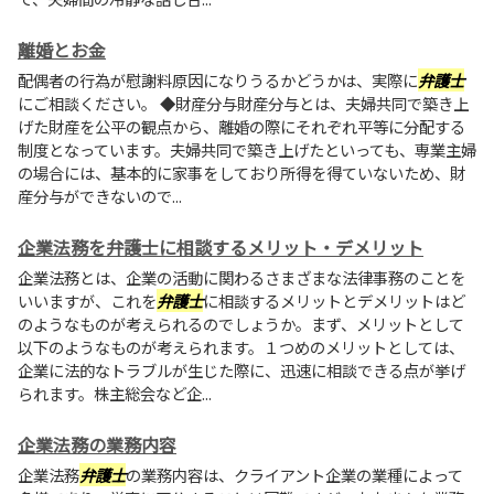
離婚とお金
配偶者の行為が慰謝料原因になりうるかどうかは、実際に
弁護士
にご相談ください。 ◆財産分与財産分与とは、夫婦共同で築き上
げた財産を公平の観点から、離婚の際にそれぞれ平等に分配する
制度となっています。夫婦共同で築き上げたといっても、専業主婦
の場合には、基本的に家事をしており所得を得ていないため、財
産分与ができないので...
企業法務を弁護士に相談するメリット・デメリット
企業法務とは、企業の活動に関わるさまざまな法律事務のことを
いいますが、これを
弁護士
に相談するメリットとデメリットはど
のようなものが考えられるのでしょうか。まず、メリットとして
以下のようなものが考えられます。１つめのメリットとしては、
企業に法的なトラブルが生じた際に、迅速に相談できる点が挙げ
られます。株主総会など企...
企業法務の業務内容
企業法務
弁護士
の業務内容は、クライアント企業の業種によって