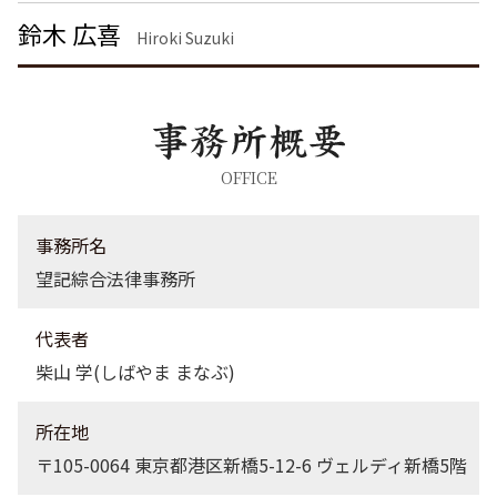
詐欺罪 時効
労働問題 千葉県 弁護士
鈴木 広喜
刑事事件 弁護士
企業法務 千葉県 弁護士
Hiroki Suzuki
労働問題 品川区 弁護士
不動産トラブル 千葉県 弁護士
離婚 栃木県 弁護士
刑事事件 品川区 弁護士
不動産トラブル 大田区 弁護士
OFFICE
不動産トラブル 茨城県 弁護士
不動産トラブル 港区 弁護士
事務所名
望記綜合法律事務所
代表者
柴山 学(しばやま まなぶ)
所在地
〒105-0064 東京都港区新橋5-12-6 ヴェルディ新橋5階