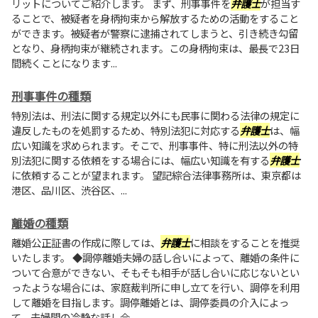
リットについてご紹介します。 まず、刑事事件を
弁護士
が担当す
ることで、被疑者を身柄拘束から解放するための活動をすること
ができます。被疑者が警察に逮捕されてしまうと、引き続き勾留
となり、身柄拘束が継続されます。この身柄拘束は、最長で23日
間続くことになります...
刑事事件の種類
特別法は、刑法に関する規定以外にも民事に関わる法律の規定に
違反したものを処罰するため、特別法犯に対応する
弁護士
は、幅
広い知識を求められます。そこで、刑事事件、特に刑法以外の特
別法犯に関する依頼をする場合には、幅広い知識を有する
弁護士
に依頼することが望まれます。 望記綜合法律事務所は、東京都は
港区、品川区、渋谷区、...
離婚の種類
離婚公正証書の作成に際しては、
弁護士
に相談をすることを推奨
いたします。 ◆調停離婚夫婦の話し合いによって、離婚の条件に
ついて合意ができない、そもそも相手が話し合いに応じないとい
ったような場合には、家庭裁判所に申し立てを行い、調停を利用
して離婚を目指します。調停離婚とは、調停委員の介入によっ
て、夫婦間の冷静な話し合...