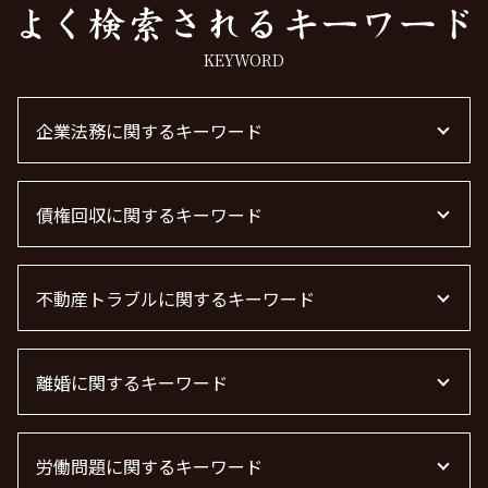
KEYWORD
企業法務に関するキーワード
m&a 弁護士費用 相場
債権回収に関するキーワード
企業法務とは
顧問弁護士とは
企業法務 弁護士
借金 時効
下請法 改正 2026
不動産トラブルに関するキーワード
債権回収 時効
顧問弁護士 費用
借金 時効 個人
顧問弁護士 契約
債権回収 弁護士
不動産トラブル 相談
m&a 弁護士 費用
借金 時効の援用 その後
離婚に関するキーワード
管理会社 トラブル 相談
退職勧奨 言ってはいけない
債権回収 個人
不動産 トラブル 相談 東京都
m&a 弁護士
弁護士 債権回収 流れ
不動産トラブル 弁護士
離婚 慰謝料 相場 年収400万
企業法務
売掛金 未回収
不動産 トラブル相談
労働問題に関するキーワード
面会交流 権利
顧問弁護士
債権回収 無視