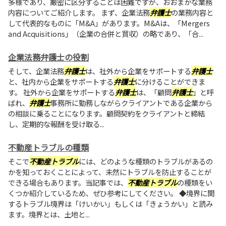
多様であり、厳密に区分することは困難ですが、おおまかな業務
内容についてご紹介します。 まず、企業法務
弁護士
の業務内容と
して代表的なものに「M&A」があります。M&Aは、「Mergers
and Acquisitions」（企業の合併と買収）の略であり、「合...
企業法務弁護士の役割
そして、企業法務
弁護士
は、社外から企業をサポートする
弁護士
と、社内から企業をサポートする
弁護士
に分けることができま
す。 社外から企業をサポートする
弁護士
は、「顧問
弁護士
」と呼
ばれ、
弁護士
事務所に勤務しながらクライアントである企業から
の相談に乗ることになります。顧問契約をクライアントと締結
し、定期的な報酬を受け取る...
不動産トラブルの種類
そこで
不動産トラブル
には、どのような種類のトラブルがあるの
かを知っておくことによって、未然にトラブルを防止することが
できる場合もあります。当記事では、
不動産トラブル
の種類をい
くつか紹介しているため、ぜひ参考にしてください。 ◆境界に関
するトラブル境界は「けいかい」もしくは「きょうかい」と読み
ます。境界とは、土地と...