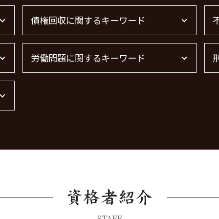
債権回収に関するキーワード
債権回収 時効
労働問題に関するキーワード
債権回収
債権回収 弁護士 完全成功報酬
債権回収 弁護士 費用
残業代 未払い
売掛金 未回収
労働問題 最近
借金 時効の援用 その後
労働問題に強い弁護士 東京
債権回収 無視
労働問題 種類
借金 時効 個人
労働問題 解決策
債権回収 弁護士
労働問題 相談
借金 時効
労働問題に強い弁護士
弁護士 債権回収 流れ
労働問題 弁護士
債権回収 個人
STAFF