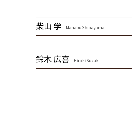
m&a 弁護士費用 相場
離婚届
企業法務 渋谷区 弁護士
共同親権 制度
債権回収 茨城県 弁護士
離婚 慰謝料 種類
離婚 大田区 弁護士
柴山 学
離婚調停 期間
刑事事件 東京都 弁護士
Manabu Shibayama
離婚 慰謝料 相場
不動産トラブル 栃木県 弁護士
離婚 慰謝料なし
労働問題 茨城県 弁護士
浮気 離婚 慰謝料相場
不動産トラブル 千葉県 弁護士
離婚 慰謝料 相場 年収400万
刑事事件 神奈川県 弁護士
鈴木 広喜
Hiroki Suzuki
不動産トラブル 茨城県 弁護士
不動産トラブル 渋谷区 弁護士
債権回収 栃木県 弁護士