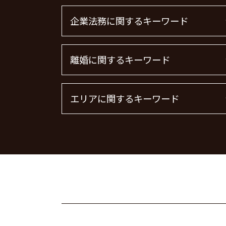
企業法務に関するキーワード
顧問弁護士 メリット
離婚に関するキーワード
顧問弁護士 費用 中小企業
下請法 改正 2026
顧問弁護士 契約
離婚 慰謝料請求
エリアに関するキーワード
顧問弁護士
離婚 慰謝料払わない
顧問弁護士 個人事業主
離婚 慰謝料 精神的苦痛
法律事務所 m&a
離婚公正証書
離婚 茨城県 弁護士
企業法務
離婚 しない 場合 慰謝料相場
債権回収 千葉県 弁護士
顧問弁護士 費用
面会交流権
刑事事件 埼玉県 弁護士
m&a 弁護士 費用
離婚裁判
不動産トラブル 大田区 弁護士
企業法務とは
離婚調停 流れ
離婚 港区 弁護士
企業法務 弁護士
離婚協議
労働問題 品川区 弁護士
m&a 弁護士
離婚 慰謝料 養育費
不動産トラブル 神奈川県 弁護士
退職勧奨 言ってはいけない
離婚 慰謝料 相場 年収
不動産トラブル 港区 弁護士
顧問弁護士とは
面会交流 権利
債権回収 埼玉県 弁護士