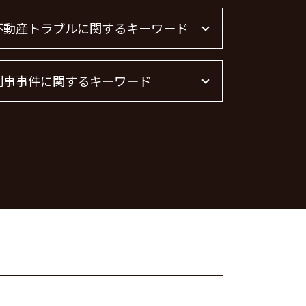
不動産トラブルに関するキーワード
不動産トラブル 弁護士
刑事事件に関するキーワード
不動産屋 トラブル 相談
不動産 賃貸 トラブル相談
管理会社 トラブル 相談
痴漢 逮捕
不動産トラブル 相談
痴漢 逮捕 弁護士
不動産賃貸 弁護士
暴行罪 慰謝料
不動産 トラブル相談
脅迫罪 懲役
不動産トラブル
脅迫罪 構成要件
不動産 トラブル 相談 東京都
器物破損 器物損壊 違い
賃貸 苦情 どこに
刑事事件 民事事件 違い
詐欺罪 種類
器物破損 慰謝料
暴行罪 構成要件
脅迫罪 慰謝料
痴漢 冤罪 逮捕