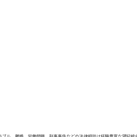
ラブル、離婚、労働問題、刑事事件などの法律相談は経験豊富な望記綜