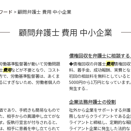
ワード
>
顧問弁護士 費用 中小企業
顧問弁護士 費用 中小企業
債権回収を弁護士に相談する
労働基準監督署が動いて労働問題
◆債権回収の弁護士
費用
債権回収
士
費用
などが不要となり、コスト
料、着手金、成功報酬、実費とな
方で、労働基準監督署は、あくま
初回の相談料を無料としていると
るにすぎないため、労働者個人の
5000円から1万円となっていま
発生する...
企業法務弁護士の役割
価であり、手続きも簡易なもので
社外から企業をサポートする弁護
た、相手からの異議申し立てがな
務しながらクライアントである企
す。仮執行宣言が付与されると、
ライアントと締結し、定期的な報
は、相手に意義を申し立てられて
ライアント企業に発生した法的な