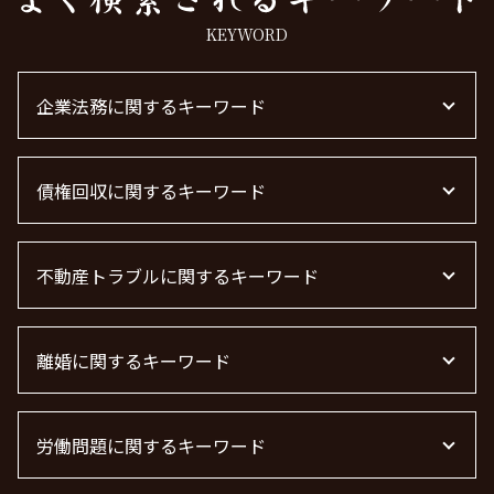
KEYWORD
企業法務に関するキーワード
顧問弁護士 個人事業主
債権回収に関するキーワード
企業法務とは
顧問弁護士 費用
退職勧奨 言ってはいけない
売掛金 未回収
企業法務
不動産トラブルに関するキーワード
弁護士 債権回収 流れ
企業法務 弁護士
債権回収 弁護士 費用
m&a 弁護士
債権回収 弁護士 完全成功報酬
不動産トラブル 相談
顧問弁護士 費用 中小企業
債権回収 時効
離婚に関するキーワード
不動産 トラブル 相談 東京都
m&a 弁護士費用 相場
債権回収 無視
不動産トラブル
m&a 弁護士 費用
債権回収
不動産 トラブル相談
面会交流 権利
顧問弁護士 契約
借金 時効
不動産 賃貸 トラブル相談
労働問題に関するキーワード
面会交流権
顧問弁護士 メリット
借金 時効の援用 その後
賃貸 苦情 どこに
離婚 慰謝料 相場
顧問弁護士とは
債権回収 弁護士