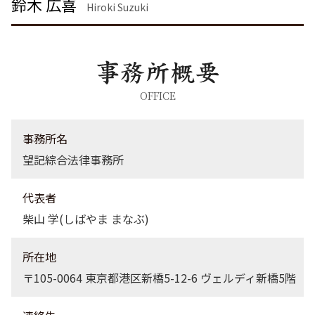
鈴木 広喜
刑事事件 流れ
離婚 茨城県 弁護士
Hiroki Suzuki
企業法務 品川区 弁護士
企業法務 東京都 弁護士
不動産トラブル 茨城県 弁護士
不動産トラブル 品川区 弁護士
債権回収 茨城県 弁護士
OFFICE
債権回収 埼玉県 弁護士
不動産トラブル 渋谷区 弁護士
事務所名
望記綜合法律事務所
代表者
柴山 学(しばやま まなぶ)
所在地
〒105-0064 東京都港区新橋5-12-6 ヴェルディ新橋5階