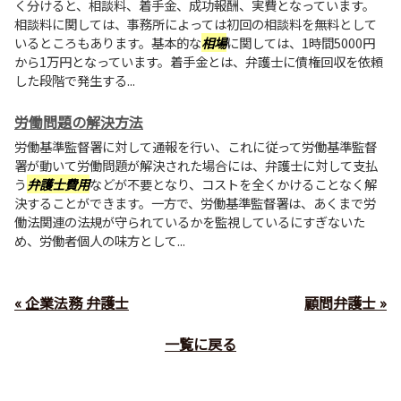
く分けると、相談料、着手金、成功報酬、実費となっています。
相談料に関しては、事務所によっては初回の相談料を無料として
いるところもあります。基本的な
相場
に関しては、1時間5000円
から1万円となっています。着手金とは、弁護士に債権回収を依頼
した段階で発生する...
労働問題の解決方法
労働基準監督署に対して通報を行い、これに従って労働基準監督
署が動いて労働問題が解決された場合には、弁護士に対して支払
う
弁護士費用
などが不要となり、コストを全くかけることなく解
決することができます。一方で、労働基準監督署は、あくまで労
働法関連の法規が守られているかを監視しているにすぎないた
め、労働者個人の味方として...
« 企業法務 弁護士
顧問弁護士 »
一覧に戻る