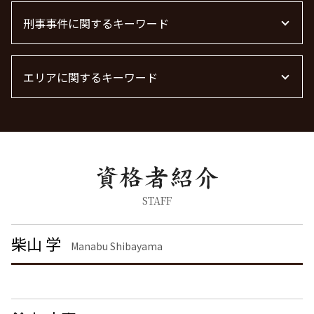
不動産トラブル 弁護士
離婚 慰謝料なし
残業代 未払い
顧問弁護士
借金 時効 個人
不動産屋 トラブル 相談
離婚の慰謝料 相場
刑事事件に関するキーワード
労働問題に強い弁護士 東京
法律事務所 m&a
債権回収 個人
管理会社 トラブル 相談
慰謝料 離婚
労働問題 種類
下請法 改正 2026
不動産賃貸 弁護士
離婚 慰謝料 財産分与
労働問題 相談
刑事事件 弁護士
離婚届
労働問題 解決策
エリアに関するキーワード
痴漢 逮捕 弁護士
離婚調停 期間
労働問題 最近
暴行罪 構成要件
離婚調停 流れ
労働問題に強い弁護士
痴漢 冤罪 逮捕
刑事事件 栃木県 弁護士
離婚 慰謝料 相場 年収400万
労働問題 弁護士
脅迫罪 慰謝料
不動産トラブル 東京都 弁護士
離婚 しない 場合 慰謝料相場
器物破損 慰謝料
不動産トラブル 千葉県 弁護士
浮気 離婚 慰謝料相場
暴行罪 慰謝料
債権回収 東京都 弁護士
離婚裁判
器物破損 器物損壊 違い
労働問題 埼玉県 弁護士
離婚 慰謝料請求
脅迫罪 構成要件
労働問題 港区 弁護士
STAFF
離婚 慰謝料 養育費
詐欺罪 種類
離婚 東京都 弁護士
離婚 モラハラ 慰謝料相場
刑事事件 民事事件 違い
刑事事件 千葉県 弁護士
柴山 学
離婚 慰謝料 精神的苦痛
Manabu Shibayama
詐欺罪 時効
労働問題 茨城県 弁護士
養育費 決め方
脅迫罪 懲役
企業法務 茨城県 弁護士
離婚 慰謝料払わない
刑事事件 日本
刑事事件 品川区 弁護士
痴漢 逮捕
労働問題 神奈川県 弁護士