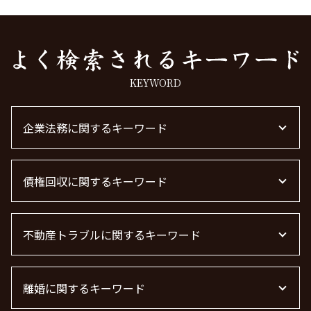
KEYWORD
企業法務に関するキーワード
法律事務所 m&a
債権回収に関するキーワード
m&a 弁護士費用 相場
顧問弁護士 費用 中小企業
顧問弁護士 個人事業主
借金 時効 個人
企業法務
不動産トラブルに関するキーワード
売掛金 未回収
企業法務 弁護士
債権回収 個人
退職勧奨 言ってはいけない
借金 時効
不動産 トラブル 相談 東京都
企業法務とは
弁護士 債権回収 流れ
離婚に関するキーワード
不動産 トラブル相談
顧問弁護士 費用
債権回収
不動産トラブル 弁護士