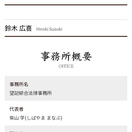
離婚 慰謝料とは
暴行罪 構成要件
刑事事件 東京都 弁護士
離婚 慰謝料 養育費
器物破損 慰謝料
不動産トラブル 渋谷区 弁護士
脅迫罪 懲役
債権回収 渋谷区 弁護士
鈴木 広喜
器物破損 器物損壊 違い
債権回収 神奈川県 弁護士
Hiroki Suzuki
不動産トラブル 東京都 弁護士
刑事事件 大田区 弁護士
企業法務 神奈川県 弁護士
刑事事件 栃木県 弁護士
刑事事件 千葉県 弁護士
OFFICE
不動産トラブル 埼玉県 弁護士
債権回収 東京都 弁護士
事務所名
望記綜合法律事務所
代表者
柴山 学(しばやま まなぶ)