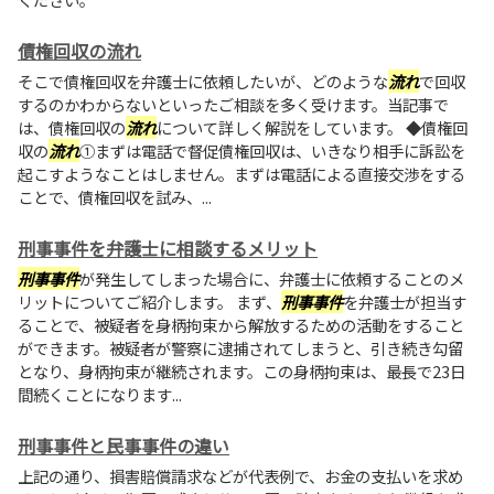
債権回収の流れ
そこで債権回収を弁護士に依頼したいが、どのような
流れ
で回収
するのかわからないといったご相談を多く受けます。当記事で
は、債権回収の
流れ
について詳しく解説をしています。 ◆債権回
収の
流れ
①まずは電話で督促債権回収は、いきなり相手に訴訟を
起こすようなことはしません。まずは電話による直接交渉をする
ことで、債権回収を試み、...
刑事事件を弁護士に相談するメリット
刑事事件
が発生してしまった場合に、弁護士に依頼することのメ
リットについてご紹介します。 まず、
刑事事件
を弁護士が担当す
ることで、被疑者を身柄拘束から解放するための活動をすること
ができます。被疑者が警察に逮捕されてしまうと、引き続き勾留
となり、身柄拘束が継続されます。この身柄拘束は、最長で23日
間続くことになります...
刑事事件と民事事件の違い
上記の通り、損害賠償請求などが代表例で、お金の支払いを求め