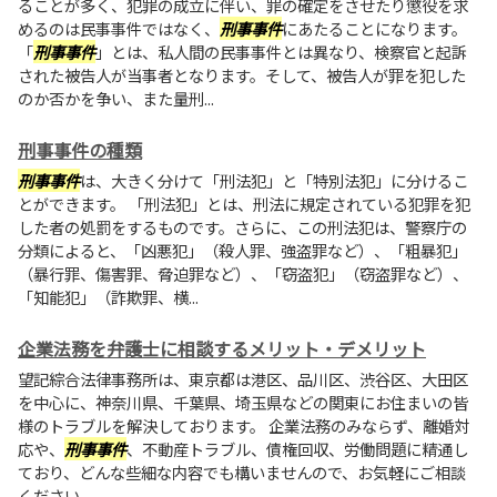
ることが多く、犯罪の成立に伴い、罪の確定をさせたり懲役を求
めるのは民事事件ではなく、
刑事事件
にあたることになります。
「
刑事事件
」とは、私人間の民事事件とは異なり、検察官と起訴
された被告人が当事者となります。そして、被告人が罪を犯した
のか否かを争い、また量刑...
刑事事件の種類
刑事事件
は、大きく分けて「刑法犯」と「特別法犯」に分けるこ
とができます。 「刑法犯」とは、刑法に規定されている犯罪を犯
した者の処罰をするものです。さらに、この刑法犯は、警察庁の
分類によると、「凶悪犯」（殺人罪、強盗罪など）、「粗暴犯」
（暴行罪、傷害罪、脅迫罪など）、「窃盗犯」（窃盗罪など）、
「知能犯」（詐欺罪、横...
企業法務を弁護士に相談するメリット・デメリット
望記綜合法律事務所は、東京都は港区、品川区、渋谷区、大田区
を中心に、神奈川県、千葉県、埼玉県などの関東にお住まいの皆
様のトラブルを解決しております。 企業法務のみならず、離婚対
応や、
刑事事件
、不動産トラブル、債権回収、労働問題に精通し
ており、どんな些細な内容でも構いませんので、お気軽にご相談
ください。