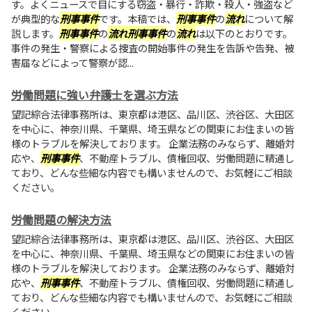
す。よくニュースで目にする窃盗・暴行・詐欺・殺人・強盗など
が典型的な
刑事事件
です。本稿では、
刑事事件
の
流れ
について解
説します。
刑事事件
の
流れ
刑事事件
の
流れ
は以下のとおりです。
事件の発生・警察による捜査の開始事件の発生を告訴や告発、被
害届などによって警察が認...
労働問題に強い弁護士を選ぶ方法
望記綜合法律事務所は、東京都は港区、品川区、渋谷区、大田区
を中心に、神奈川県、千葉県、埼玉県などの関東にお住まいの皆
様のトラブルを解決しております。 企業法務のみならず、離婚対
応や、
刑事事件
、不動産トラブル、債権回収、労働問題に精通し
ており、どんな些細な内容でも構いませんので、お気軽にご相談
ください。
労働問題の解決方法
望記綜合法律事務所は、東京都は港区、品川区、渋谷区、大田区
を中心に、神奈川県、千葉県、埼玉県などの関東にお住まいの皆
様のトラブルを解決しております。 企業法務のみならず、離婚対
応や、
刑事事件
、不動産トラブル、債権回収、労働問題に精通し
ており、どんな些細な内容でも構いませんので、お気軽にご相談
ください。