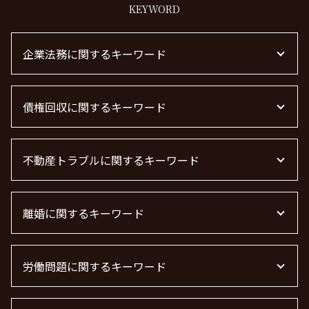
KEYWORD
企業法務に関するキーワード
m&a 弁護士費用 相場
債権回収に関するキーワード
下請法 改正 2026
顧問弁護士 メリット
企業法務とは
弁護士 債権回収 流れ
法律事務所 m&a
不動産トラブルに関するキーワード
債権回収 無視
顧問弁護士 個人事業主
債権回収 時効
m&a 弁護士 費用
債権回収 個人
不動産トラブル
顧問弁護士とは
債権回収 弁護士
離婚に関するキーワード
不動産 トラブル相談
顧問弁護士
売掛金 未回収
不動産屋 トラブル 相談
退職勧奨 言ってはいけない
債権回収 弁護士 費用
不動産 トラブル 相談 東京都
離婚 慰謝料 精神的苦痛
企業法務
借金 時効 個人
不動産 賃貸 トラブル相談
労働問題に関するキーワード
離婚公正証書
m&a 弁護士
債権回収 弁護士 完全成功報酬
不動産賃貸 弁護士
離婚 しない 場合 慰謝料相場
顧問弁護士 費用
借金 時効の援用 その後
不動産トラブル 相談
離婚調停 流れ
労働問題に強い弁護士 東京
顧問弁護士 費用 中小企業