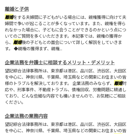
離婚と子供
離婚
をする夫婦間に子どもがいる場合には、親権獲得に向けて夫
婦間で争いが起こることが多くなっています。また、親権を得ら
れなかった場合に、子どもに会うことができるのかという点につ
いてのご質問を多くいただきます。本記事では、親権の獲得か
ら、
離婚
後の子どもとの面会について詳しく解説をしていきま
す。 ◆親権の獲得まず、親権...
企業法務を弁護士に相談するメリット・デメリット
望記綜合法律事務所は、東京都は港区、品川区、渋谷区、大田区
を中心に、神奈川県、千葉県、埼玉県などの関東にお住まいの皆
様のトラブルを解決しております。 企業法務のみならず、
離婚
対
応や、刑事事件、不動産トラブル、債権回収、労働問題に精通し
ており、どんな些細な内容でも構いませんので、お気軽にご相談
ください。
企業法務の業務内容
望記綜合法律事務所は、東京都は港区、品川区、渋谷区、大田区
を中心に、神奈川県、千葉県、埼玉県などの関東にお住まいの皆