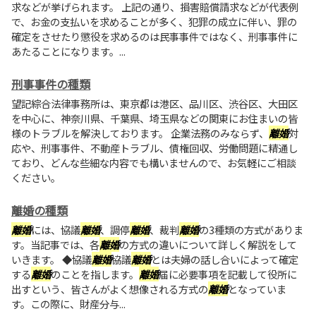
求などが挙げられます。 上記の通り、損害賠償請求などが代表例
で、お金の支払いを求めることが多く、犯罪の成立に伴い、罪の
確定をさせたり懲役を求めるのは民事事件ではなく、刑事事件に
あたることになります。...
刑事事件の種類
望記綜合法律事務所は、東京都は港区、品川区、渋谷区、大田区
を中心に、神奈川県、千葉県、埼玉県などの関東にお住まいの皆
様のトラブルを解決しております。 企業法務のみならず、
離婚
対
応や、刑事事件、不動産トラブル、債権回収、労働問題に精通し
ており、どんな些細な内容でも構いませんので、お気軽にご相談
ください。
離婚の種類
離婚
には、協議
離婚
、調停
離婚
、裁判
離婚
の3種類の方式がありま
す。当記事では、各
離婚
の方式の違いについて詳しく解説をして
いきます。 ◆協議
離婚
協議
離婚
とは夫婦の話し合いによって確定
する
離婚
のことを指します。
離婚
届に必要事項を記載して役所に
出すという、皆さんがよく想像される方式の
離婚
となっていま
す。この際に、財産分与...