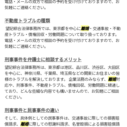
電話・メールの双方で相談の予約を受け付けておりますので、お
気軽にご連絡ください。
不動産トラブルの種類
望記綜合法律事務所では、東京都を中心に
離婚
・交通事故・不動
産トラブル・債権回収・労働問題について取り扱っております。
電話・メールの双方で相談の予約を受け付けておりますので、お
気軽にご連絡ください。
刑事事件を弁護士に相談するメリット
望記綜合法律事務所は、東京都は港区、品川区、渋谷区、大田区
を中心に、神奈川県、千葉県、埼玉県などの関東にお住まいの皆
様のトラブルを解決しております。 企業法務のみならず、
離婚
対
応や、刑事事件、不動産トラブル、債権回収、労働問題に精通し
ており、どんな些細な内容でも構いませんので、お気軽にご相談
ください。
刑事事件と民事事件の違い
そして、具体例としての民事事件は、交通事故に際しての損害賠
償請求、
離婚
に際しての慰謝料請求、名誉毀損による損害賠償請