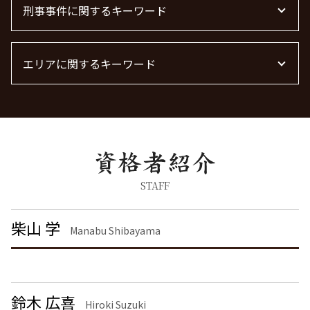
債権回収
賃貸 苦情 どこに
浮気 離婚 慰謝料相場
刑事事件に関するキーワード
労働問題 相談
企業法務 弁護士
借金 時効
不動産トラブル 弁護士
離婚 慰謝料とは
労働問題 種類
顧問弁護士 契約
管理会社 トラブル 相談
離婚 慰謝料なし
残業代 未払い
痴漢 冤罪 逮捕
共同親権 制度
労働問題 最近
エリアに関するキーワード
脅迫罪 構成要件
離婚 慰謝料 相場
労働問題に強い弁護士
脅迫罪 懲役
離婚 精神的苦痛 慰謝料相場
労働問題 解決策
暴行罪 慰謝料
企業法務 栃木県 弁護士
離婚 慰謝料請求
労働問題 弁護士
脅迫罪 慰謝料
刑事事件 大田区 弁護士
離婚 慰謝料 財産分与
器物破損 慰謝料
企業法務 東京都 弁護士
養育費 決め方
刑事事件 民事事件 違い
企業法務 茨城県 弁護士
面会交流権
詐欺罪 種類
離婚 神奈川県 弁護士
面会交流 権利
刑事事件 日本
刑事事件 栃木県 弁護士
STAFF
離婚裁判
刑事事件 流れ
債権回収 茨城県 弁護士
離婚 慰謝料 相場 年収400万
刑事事件 弁護士
債権回収 品川区 弁護士
柴山 学
離婚 慰謝料 種類
Manabu Shibayama
暴行罪 構成要件
企業法務 大田区 弁護士
離婚協議
詐欺罪 時効
刑事事件 神奈川県 弁護士
離婚 モラハラ 慰謝料相場
器物破損 器物損壊 違い
刑事事件 港区 弁護士
痴漢 逮捕 弁護士
企業法務 港区 弁護士
鈴木 広喜
痴漢 逮捕
債権回収 千葉県 弁護士
Hiroki Suzuki