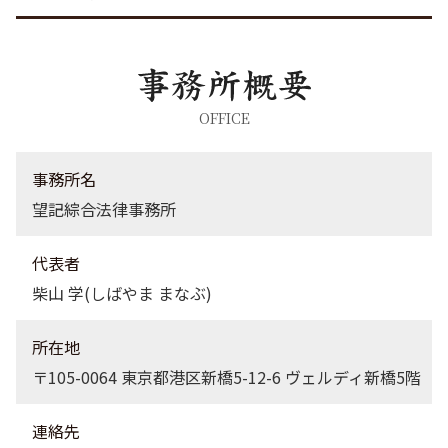
企業法務 品川区 弁護士
不動産トラブル 東京都 弁護士
労働問題 渋谷区 弁護士
労働問題 茨城県 弁護士
離婚 茨城県 弁護士
OFFICE
不動産トラブル 品川区 弁護士
離婚 渋谷区 弁護士
事務所名
望記綜合法律事務所
代表者
柴山 学(しばやま まなぶ)
所在地
〒105-0064 東京都港区新橋5-12-6 ヴェルディ新橋5階
連絡先