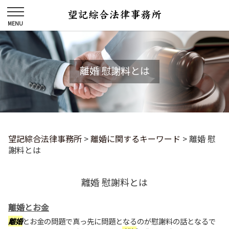
離婚 慰謝料とは
望記綜合法律事務所
>
離婚に関するキーワード
>
離婚 慰
謝料とは
離婚 慰謝料とは
離婚とお金
離婚
とお金の問題で真っ先に問題となるのが慰謝料の話となるで