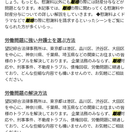
しょう。もっとも、慰謝料以外にも
離婚
の際には財産分与などが
問題となります。本記事では、
離婚
の際に関わってくる慰謝料や
財産分与についての詳しい解説をしていきます。 ◆慰謝料よくド
ラマなどで
離婚
の際に慰謝料を請求するといったシーンをご覧に
なられた方が多くいらっ...
労働問題に強い弁護士を選ぶ方法
望記綜合法律事務所は、東京都は港区、品川区、渋谷区、大田区
を中心に、神奈川県、千葉県、埼玉県などの関東にお住まいの皆
様のトラブルを解決しております。 企業法務のみならず、
離婚
対
応や、刑事事件、不動産トラブル、債権回収、労働問題に精通し
ており、どんな些細な内容でも構いませんので、お気軽にご相談
ください。
労働問題の解決方法
望記綜合法律事務所は、東京都は港区、品川区、渋谷区、大田区
を中心に、神奈川県、千葉県、埼玉県などの関東にお住まいの皆
様のトラブルを解決しております。 企業法務のみならず、
離婚
対
応や、刑事事件、不動産トラブル、債権回収、労働問題に精通し
ており、どんな些細な内容でも構いませんので、お気軽にご相談
ください。