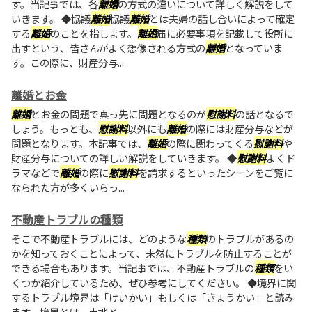
す。当記事では、各
離婚
の方式の違いについて詳しく解説をして
いきます。 ◆協議
離婚
協議
離婚
とは夫婦の話し合いによって確定
する
離婚
のことを指します。
離婚
届に必要事項を記載して役所に
出すという、皆さんがよく想像される方式の
離婚
となっていま
す。この際に、財産分与...
離婚とお金
離婚
とお金の問題で真っ先に問題となるのが
慰謝料
の話となるで
しょう。もっとも、
慰謝料
以外にも
離婚
の際には財産分与などが
問題となります。本記事では、
離婚
の際に関わってくる
慰謝料
や
財産分与についての詳しい解説をしていきます。 ◆
慰謝料
よくド
ラマなどで
離婚
の際に
慰謝料
を請求するといったシーンをご覧に
なられた方が多くいらっ...
不動産トラブルの種類
そこで不動産トラブルには、どのような
種類
のトラブルがあるの
かを知っておくことによって、未然にトラブルを防止することが
できる場合もあります。当記事では、不動産トラブルの
種類
をい
くつか紹介しているため、ぜひ参考にしてください。 ◆境界に関
するトラブル境界は「けいかい」もしくは「きょうかい」と読み
ます。境界とは、土地と...