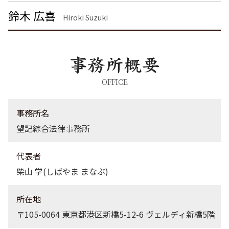
器物破損 慰謝料
企業法務 茨城県 弁護士
鈴木 広喜
脅迫罪 慰謝料
労働問題 渋谷区 弁護士
Hiroki Suzuki
離婚 埼玉県 弁護士
不動産トラブル 渋谷区 弁護士
企業法務 東京都 弁護士
不動産トラブル 茨城県 弁護士
不動産トラブル 埼玉県 弁護士
OFFICE
労働問題 神奈川県 弁護士
離婚 千葉県 弁護士
事務所名
望記綜合法律事務所
代表者
柴山 学(しばやま まなぶ)
所在地
〒105-0064 東京都港区新橋5-12-6 ヴェルディ新橋5階