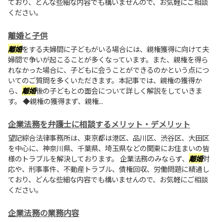
ており、どんな些細な内容でも構いませんので、お気軽にご相談
ください。
離婚と子供
離婚
をする夫婦間に子どもがいる場合には、親権獲得に向けて夫
婦間で争いが起こることが多くなっています。また、親権を得ら
れなかった場合に、子どもに会うことができるのかという点につ
いてのご質問を多くいただきます。本記事では、親権の獲得か
ら、
離婚
後の子どもとの面会について詳しく解説をしていきま
す。 ◆親権の獲得まず、親権...
企業法務を弁護士に相談するメリット・デメリット
望記綜合法律事務所は、東京都は港区、品川区、渋谷区、大田区
を中心に、神奈川県、千葉県、埼玉県などの関東にお住まいの皆
様のトラブルを解決しております。 企業法務のみならず、
離婚
対
応や、刑事事件、不動産トラブル、債権回収、労働問題に精通し
ており、どんな些細な内容でも構いませんので、お気軽にご相談
ください。
企業法務の業務内容