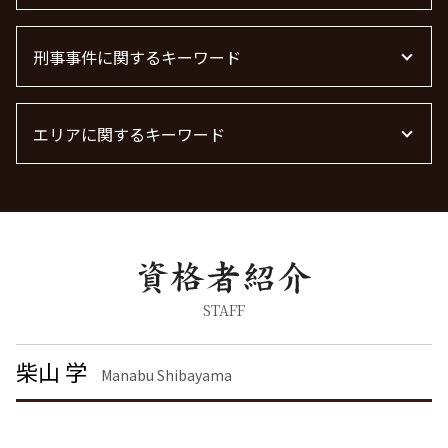
不動産屋 トラブル 相談
離婚 慰謝料なし
退職勧奨 言ってはいけない
弁護士 債権回収 流れ
不動産トラブル
離婚 精神的苦痛 慰謝料相場
労働問題 最近
企業法務 弁護士
債権回収 時効
不動産トラブル 弁護士
養育費 決め方
刑事事件に関するキーワード
労働問題に強い弁護士 東京
顧問弁護士
借金 時効の援用 その後
管理会社 トラブル 相談
離婚調停 期間
労働問題 弁護士
顧問弁護士 費用
不動産賃貸 弁護士
離婚 慰謝料 相場
労働問題に強い弁護士
刑事事件 流れ
離婚 慰謝料払わない
労働問題 解決策
エリアに関するキーワード
詐欺罪 時効
離婚 しない 場合 慰謝料相場
労働問題 種類
刑事事件 民事事件 違い
離婚の慰謝料 相場
労働問題 相談
器物破損 器物損壊 違い
離婚 大田区 弁護士
離婚協議
残業代 未払い
脅迫罪 構成要件
債権回収 大田区 弁護士
面会交流権
暴行罪 慰謝料
不動産トラブル 東京都 弁護士
面会交流 権利
暴行罪 構成要件
債権回収 東京都 弁護士
離婚届
脅迫罪 懲役
不動産トラブル 栃木県 弁護士
慰謝料 離婚
詐欺罪 種類
債権回収 港区 弁護士
STAFF
離婚 慰謝料とは
痴漢 逮捕
労働問題 大田区 弁護士
共同親権 制度
痴漢 逮捕 弁護士
債権回収 千葉県 弁護士
柴山 学
離婚裁判
Manabu Shibayama
刑事事件 弁護士
離婚 神奈川県 弁護士
離婚 慰謝料請求
痴漢 冤罪 逮捕
刑事事件 千葉県 弁護士
離婚 慰謝料 財産分与
刑事事件 日本
債権回収 茨城県 弁護士