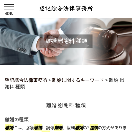
離婚 慰謝料 種類
望記綜合法律事務所
>
離婚に関するキーワード
>
離婚 慰
謝料 種類
離婚 慰謝料 種類
離婚の種類
離婚
には、協議
離婚
、調停
離婚
、裁判
離婚
の3
種類
の方式がありま