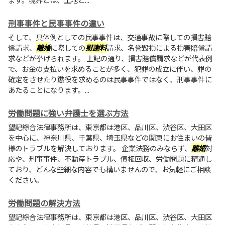
刑事事件と民事事件の違い
そして、具体例としての民事事件は、交通事故に際しての損害賠
償請求、
離婚
に際しての
慰謝料
請求、名誉毀損による損害賠償請
求などが挙げられます。 上記の通り、損害賠償請求などが代表例
で、お金の支払いを求めることが多く、犯罪の成立に伴い、罪の
確定をさせたり懲役を求めるのは民事事件ではなく、刑事事件に
あたることになります。...
労働問題に強い弁護士を選ぶ方法
望記綜合法律事務所は、東京都は港区、品川区、渋谷区、大田区
を中心に、神奈川県、千葉県、埼玉県などの関東にお住まいの皆
様のトラブルを解決しております。 企業法務のみならず、
離婚
対
応や、刑事事件、不動産トラブル、債権回収、労働問題に精通し
ており、どんな些細な内容でも構いませんので、お気軽にご相談
ください。
労働問題の解決方法
望記綜合法律事務所は、東京都は港区、品川区、渋谷区、大田区