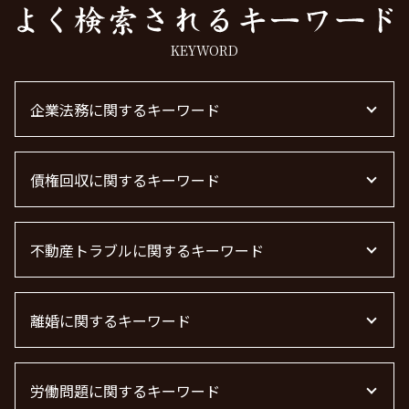
KEYWORD
企業法務に関するキーワード
m&a 弁護士費用 相場
債権回収に関するキーワード
顧問弁護士 メリット
顧問弁護士 契約
下請法 改正 2026
債権回収 弁護士 完全成功報酬
顧問弁護士 個人事業主
不動産トラブルに関するキーワード
債権回収 個人
顧問弁護士とは
売掛金 未回収
m&a 弁護士 費用
債権回収
不動産 賃貸 トラブル相談
企業法務とは
債権回収 無視
離婚に関するキーワード
不動産 トラブル相談
企業法務
債権回収 弁護士
不動産トラブル 相談
法律事務所 m&a
借金 時効 個人
不動産 トラブル 相談 東京都
離婚調停 流れ
m&a 弁護士
借金 時効
賃貸 苦情 どこに
労働問題に関するキーワード
離婚 慰謝料 養育費
顧問弁護士 費用 中小企業
債権回収 弁護士 費用