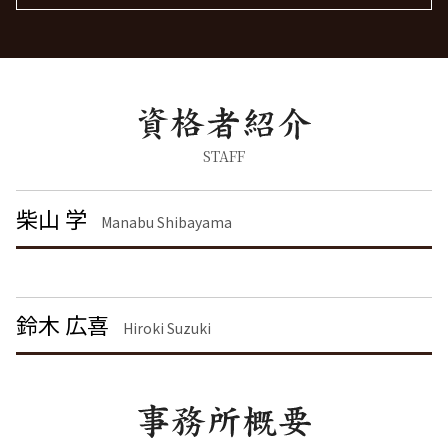
労働問題 最近
痴漢 冤罪 逮捕
離婚 精神的苦痛 慰謝料相場
労働問題に強い弁護士
刑事事件 流れ
企業法務 埼玉県 弁護士
面会交流 権利
労働問題に強い弁護士 東京
痴漢 逮捕
離婚 千葉県 弁護士
離婚 慰謝料 相場
脅迫罪 構成要件
刑事事件 大田区 弁護士
離婚 しない 場合 慰謝料相場
刑事事件 弁護士
刑事事件 品川区 弁護士
離婚届
脅迫罪 慰謝料
刑事事件 港区 弁護士
離婚協議
暴行罪 構成要件
労働問題 神奈川県 弁護士
STAFF
面会交流権
器物破損 器物損壊 違い
不動産トラブル 栃木県 弁護士
慰謝料 離婚
刑事事件 日本
離婚 埼玉県 弁護士
柴山 学
離婚 慰謝料 相場 年収
Manabu Shibayama
痴漢 逮捕 弁護士
企業法務 千葉県 弁護士
離婚調停 流れ
刑事事件 民事事件 違い
企業法務 栃木県 弁護士
離婚 慰謝料とは
詐欺罪 種類
企業法務 渋谷区 弁護士
脅迫罪 懲役
労働問題 東京都 弁護士
鈴木 広喜
詐欺罪 時効
労働問題 千葉県 弁護士
Hiroki Suzuki
債権回収 東京都 弁護士
離婚 大田区 弁護士
債権回収 茨城県 弁護士
企業法務 神奈川県 弁護士
離婚 神奈川県 弁護士