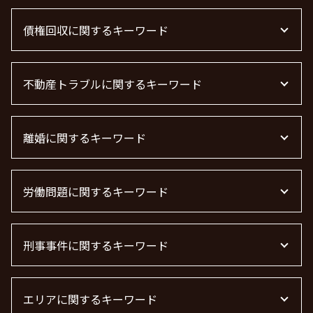
顧問弁護士 メリット
債権回収に関するキーワード
下請法 改正 2026
法律事務所 m&a
顧問弁護士
債権回収
企業法務とは
不動産トラブルに関するキーワード
弁護士 債権回収 流れ
顧問弁護士 契約
売掛金 未回収
m&a 弁護士費用 相場
借金 時効の援用 その後
不動産 トラブル 相談 東京都
企業法務 弁護士
債権回収 弁護士
離婚に関するキーワード
不動産 賃貸 トラブル相談
退職勧奨 言ってはいけない
債権回収 弁護士 費用
賃貸 苦情 どこに
顧問弁護士 費用 中小企業
債権回収 個人
不動産トラブル 相談
共同親権 制度
企業法務
債権回収 時効
不動産屋 トラブル 相談
労働問題に関するキーワード
離婚 モラハラ 慰謝料相場
顧問弁護士とは
借金 時効 個人
不動産 トラブル相談
離婚の慰謝料 相場
顧問弁護士 費用
債権回収 無視
管理会社 トラブル 相談
離婚 慰謝料 精神的苦痛
労働問題 解決策
m&a 弁護士
借金 時効
不動産トラブル
離婚 慰謝料 養育費
刑事事件に関するキーワード
労働問題 相談
m&a 弁護士 費用
債権回収 弁護士 完全成功報酬
不動産賃貸 弁護士
離婚 慰謝料 相場 年収400万
労働問題 弁護士
顧問弁護士 個人事業主
不動産トラブル 弁護士
養育費 決め方
労働問題 種類
器物破損 慰謝料
離婚 慰謝料 種類
残業代 未払い
エリアに関するキーワード
暴行罪 慰謝料
離婚 慰謝料請求