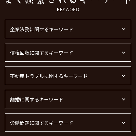
KEYWORD
企業法務に関するキーワード
顧問弁護士 契約
債権回収に関するキーワード
企業法務
顧問弁護士とは
顧問弁護士 費用
債権回収
企業法務 弁護士
不動産トラブルに関するキーワード
債権回収 無視
顧問弁護士 個人事業主
債権回収 弁護士 完全成功報酬
m&a 弁護士
債権回収 弁護士 費用
不動産トラブル 弁護士
顧問弁護士 メリット
借金 時効の援用 その後
離婚に関するキーワード
不動産 トラブル 相談 東京都
退職勧奨 言ってはいけない
債権回収 個人
不動産 トラブル相談
企業法務とは
売掛金 未回収
不動産トラブル 相談
離婚 慰謝料なし
m&a 弁護士費用 相場
債権回収 時効
不動産屋 トラブル 相談
労働問題に関するキーワード
離婚 慰謝料 相場 年収
下請法 改正 2026
借金 時効
不動産 賃貸 トラブル相談
面会交流権
法律事務所 m&a
債権回収 弁護士