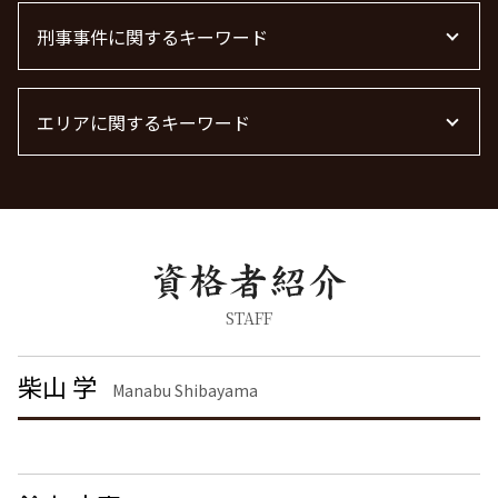
不動産トラブル
面会交流 権利
労働問題 解決策
m&a 弁護士 費用
弁護士 債権回収 流れ
不動産賃貸 弁護士
離婚届
刑事事件に関するキーワード
労働問題に強い弁護士
顧問弁護士 費用 中小企業
借金 時効 個人
管理会社 トラブル 相談
養育費 決め方
残業代 未払い
顧問弁護士
賃貸 苦情 どこに
離婚 慰謝料 財産分与
労働問題 弁護士
刑事事件 弁護士
離婚の慰謝料 相場
労働問題 相談
エリアに関するキーワード
器物破損 慰謝料
離婚裁判
労働問題に強い弁護士 東京
詐欺罪 時効
離婚 慰謝料 相場 年収400万
労働問題 最近
脅迫罪 構成要件
不動産トラブル 栃木県 弁護士
離婚協議
労働問題 種類
器物破損 器物損壊 違い
債権回収 港区 弁護士
離婚調停 期間
刑事事件 流れ
刑事事件 神奈川県 弁護士
離婚調停 流れ
痴漢 逮捕 弁護士
労働問題 東京都 弁護士
離婚 慰謝料 種類
詐欺罪 種類
不動産トラブル 品川区 弁護士
共同親権 制度
暴行罪 慰謝料
不動産トラブル 港区 弁護士
STAFF
離婚 慰謝料払わない
刑事事件 民事事件 違い
労働問題 港区 弁護士
離婚 精神的苦痛 慰謝料相場
脅迫罪 懲役
債権回収 千葉県 弁護士
柴山 学
離婚 慰謝料 養育費
Manabu Shibayama
痴漢 冤罪 逮捕
離婚 品川区 弁護士
浮気 離婚 慰謝料相場
脅迫罪 慰謝料
離婚 渋谷区 弁護士
離婚 慰謝料 相場
刑事事件 日本
企業法務 茨城県 弁護士
痴漢 逮捕
債権回収 渋谷区 弁護士