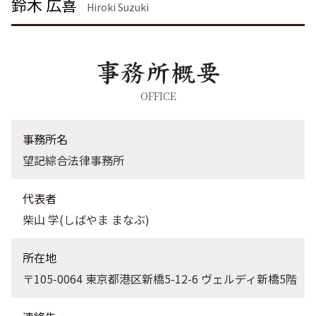
鈴木 広喜
暴行罪 構成要件
債権回収 埼玉県 弁護士
Hiroki Suzuki
労働問題 大田区 弁護士
債権回収 茨城県 弁護士
債権回収 大田区 弁護士
離婚 埼玉県 弁護士
離婚 港区 弁護士
OFFICE
企業法務 渋谷区 弁護士
離婚 東京都 弁護士
事務所名
望記綜合法律事務所
代表者
柴山 学(しばやま まなぶ)
所在地
〒105-0064 東京都港区新橋5-12-6 ヴェルディ新橋5階