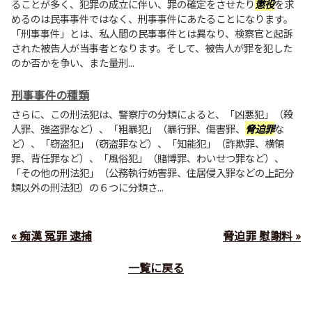
ることが多く、犯罪の成立に伴い、罪の確定をさせたり
懲役
を求
めるのは民事事件ではなく、刑事事件にあたることになります。
「刑事事件」とは、私人間の民事事件とは異なり、検察官と起訴
された被告人が当事者となります。そして、被告人が罪を犯した
のか否かを争い、また量刑...
刑事事件の種類
さらに、この刑法犯は、警察庁の分類によると、「凶悪犯」（殺
人罪、強盗罪など）、「粗暴犯」（暴行罪、傷害罪、
脅迫罪
な
ど）、「窃盗犯」（窃盗罪など）、「知能犯」（詐欺罪、横領
罪、背任罪など）、「風俗犯」（賭博罪、わいせつ罪など）、
「その他の刑法犯」（公務執行妨害罪、住居侵入罪などの上記分
類以外の刑法犯）の６つに分類さ...
« 痴漢 冤罪 逮捕
脅迫罪 慰謝料 »
一覧に戻る