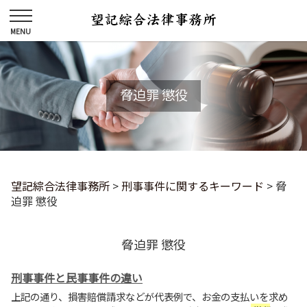
脅迫罪 懲役
望記綜合法律事務所
>
刑事事件に関するキーワード
>
脅
迫罪 懲役
脅迫罪 懲役
刑事事件と民事事件の違い
上記の通り、損害賠償請求などが代表例で、お金の支払いを求め