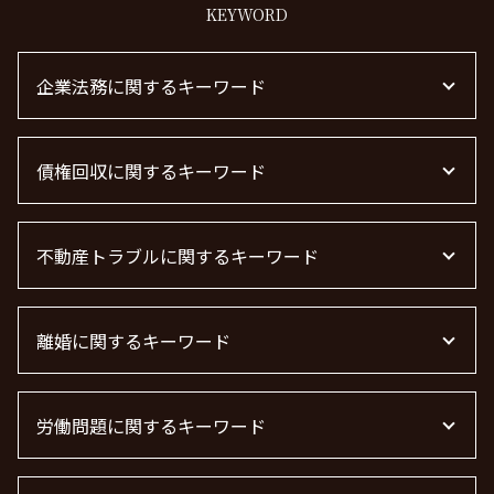
KEYWORD
企業法務に関するキーワード
m&a 弁護士費用 相場
債権回収に関するキーワード
m&a 弁護士 費用
顧問弁護士 個人事業主
顧問弁護士とは
売掛金 未回収
下請法 改正 2026
不動産トラブルに関するキーワード
債権回収
企業法務
弁護士 債権回収 流れ
m&a 弁護士
債権回収 時効
不動産 賃貸 トラブル相談
顧問弁護士
借金 時効
離婚に関するキーワード
不動産賃貸 弁護士
企業法務とは
債権回収 弁護士 費用
賃貸 苦情 どこに
顧問弁護士 契約
債権回収 無視
不動産屋 トラブル 相談
面会交流 権利
企業法務 弁護士
借金 時効の援用 その後
不動産トラブル
労働問題に関するキーワード
離婚 慰謝料とは
顧問弁護士 費用 中小企業
債権回収 個人
管理会社 トラブル 相談
離婚 慰謝料 財産分与
顧問弁護士 費用
債権回収 弁護士
不動産トラブル 弁護士
離婚 慰謝料 相場 年収
労働問題 弁護士
法律事務所 m&a