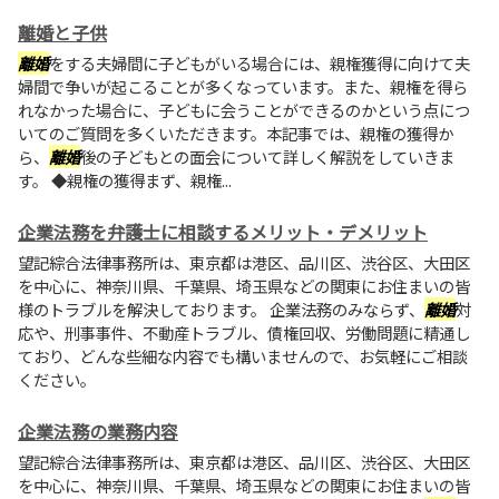
離婚と子供
離婚
をする夫婦間に子どもがいる場合には、親権獲得に向けて夫
婦間で争いが起こることが多くなっています。また、親権を得ら
れなかった場合に、子どもに会うことができるのかという点につ
いてのご質問を多くいただきます。本記事では、親権の獲得か
ら、
離婚
後の子どもとの面会について詳しく解説をしていきま
す。 ◆親権の獲得まず、親権...
企業法務を弁護士に相談するメリット・デメリット
望記綜合法律事務所は、東京都は港区、品川区、渋谷区、大田区
を中心に、神奈川県、千葉県、埼玉県などの関東にお住まいの皆
様のトラブルを解決しております。 企業法務のみならず、
離婚
対
応や、刑事事件、不動産トラブル、債権回収、労働問題に精通し
ており、どんな些細な内容でも構いませんので、お気軽にご相談
ください。
企業法務の業務内容
望記綜合法律事務所は、東京都は港区、品川区、渋谷区、大田区
を中心に、神奈川県、千葉県、埼玉県などの関東にお住まいの皆