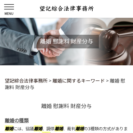
離婚 慰謝料 財産分与
望記綜合法律事務所
>
離婚に関するキーワード
>
離婚 慰
謝料 財産分与
離婚 慰謝料 財産分与
離婚の種類
離婚
には、協議
離婚
、調停
離婚
、裁判
離婚
の3種類の方式がありま