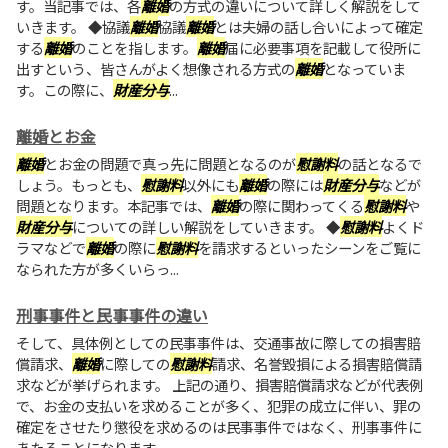
す。当記事では、各
離婚
の方式の違いについて詳しく解説をして
いきます。 ◆協議
離婚
協議
離婚
とは夫婦の話し合いによって確定
する
離婚
のことを指します。
離婚
届に必要事項を記載して役所に
出すという、皆さんがよく想像される方式の
離婚
となっていま
す。この際に、
財産分与
...
離婚とお金
離婚
とお金の問題で真っ先に問題となるのが
慰謝料
の話となるで
しょう。もっとも、
慰謝料
以外にも
離婚
の際には
財産分与
などが
問題となります。本記事では、
離婚
の際に関わってくる
慰謝料
や
財産分与
についての詳しい解説をしていきます。 ◆
慰謝料
よくド
ラマなどで
離婚
の際に
慰謝料
を請求するといったシーンをご覧に
なられた方が多くいらっ...
刑事事件と民事事件の違い
そして、具体例としての民事事件は、交通事故に際しての損害賠
償請求、
離婚
に際しての
慰謝料
請求、名誉毀損による損害賠償請
求などが挙げられます。 上記の通り、損害賠償請求などが代表例
で、お金の支払いを求めることが多く、犯罪の成立に伴い、罪の
確定をさせたり懲役を求めるのは民事事件ではなく、刑事事件に
あたることになります。...