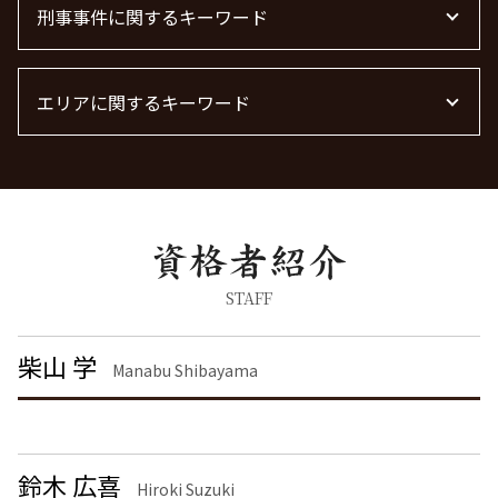
借金 時効 個人
不動産トラブル 相談
離婚協議
刑事事件に関するキーワード
労働問題に強い弁護士
退職勧奨 言ってはいけない
債権回収 弁護士 完全成功報酬
不動産 トラブル相談
離婚の慰謝料 相場
労働問題 相談
顧問弁護士 メリット
不動産 トラブル 相談 東京都
離婚 慰謝料 相場 年収400万
労働問題 最近
器物破損 器物損壊 違い
離婚 慰謝料 精神的苦痛
残業代 未払い
エリアに関するキーワード
痴漢 逮捕 弁護士
離婚 慰謝料請求
労働問題 解決策
痴漢 逮捕
共同親権 制度
労働問題に強い弁護士 東京
脅迫罪 慰謝料
不動産トラブル 埼玉県 弁護士
離婚 慰謝料 種類
労働問題 種類
脅迫罪 懲役
企業法務 港区 弁護士
離婚 しない 場合 慰謝料相場
痴漢 冤罪 逮捕
離婚 大田区 弁護士
離婚 モラハラ 慰謝料相場
刑事事件 流れ
不動産トラブル 千葉県 弁護士
養育費 決め方
詐欺罪 種類
刑事事件 東京都 弁護士
離婚裁判
脅迫罪 構成要件
離婚 港区 弁護士
STAFF
離婚 慰謝料払わない
暴行罪 構成要件
労働問題 神奈川県 弁護士
離婚 慰謝料なし
刑事事件 弁護士
労働問題 埼玉県 弁護士
柴山 学
離婚調停 期間
Manabu Shibayama
暴行罪 慰謝料
債権回収 茨城県 弁護士
面会交流権
器物破損 慰謝料
刑事事件 渋谷区 弁護士
離婚 慰謝料 養育費
刑事事件 民事事件 違い
企業法務 埼玉県 弁護士
刑事事件 日本
刑事事件 千葉県 弁護士
鈴木 広喜
詐欺罪 時効
企業法務 渋谷区 弁護士
Hiroki Suzuki