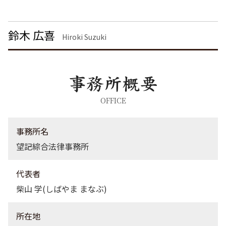
離婚 慰謝料請求
刑事事件 流れ
債権回収 東京都 弁護士
脅迫罪 懲役
企業法務 大田区 弁護士
鈴木 広喜
刑事事件 日本
刑事事件 千葉県 弁護士
Hiroki Suzuki
離婚 埼玉県 弁護士
離婚 渋谷区 弁護士
刑事事件 茨城県 弁護士
離婚 茨城県 弁護士
企業法務 栃木県 弁護士
OFFICE
企業法務 品川区 弁護士
債権回収 栃木県 弁護士
事務所名
望記綜合法律事務所
代表者
柴山 学(しばやま まなぶ)
所在地