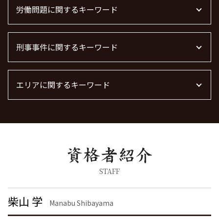
顧問弁護士 費用
債権回収 個人
不動産トラブル 弁護士
労働問題に関するキーワード
浮気 離婚 慰謝料相場
顧問弁護士
債権回収 時効
賃貸 苦情 どこに
離婚 精神的苦痛 慰謝料相場
企業法務
借金 時効 個人
管理会社 トラブル 相談
慰謝料 離婚
労働問題 相談
企業法務とは
債権回収 弁護士 完全成功報酬
不動産 賃貸 トラブル相談
離婚届
刑事事件に関するキーワード
労働問題 最近
m&a 弁護士費用 相場
債権回収 無視
不動産トラブル
離婚 慰謝料なし
残業代 未払い
企業法務 弁護士
不動産トラブル 相談
離婚 慰謝料払わない
労働問題に強い弁護士 東京
刑事事件 弁護士
離婚調停 流れ
労働問題 種類
エリアに関するキーワード
痴漢 逮捕 弁護士
離婚公正証書
労働問題に強い弁護士
痴漢 冤罪 逮捕
離婚 慰謝料 種類
労働問題 解決策
脅迫罪 慰謝料
刑事事件 栃木県 弁護士
面会交流権
労働問題 弁護士
脅迫罪 構成要件
不動産トラブル 東京都 弁護士
離婚 慰謝料 相場 年収
痴漢 逮捕
刑事事件 東京都 弁護士
離婚 慰謝料 精神的苦痛
詐欺罪 種類
離婚 港区 弁護士
離婚協議
暴行罪 慰謝料
労働問題 埼玉県 弁護士
離婚 慰謝料 相場
詐欺罪 時効
債権回収 茨城県 弁護士
STAFF
離婚 モラハラ 慰謝料相場
器物破損 器物損壊 違い
不動産トラブル 神奈川県 弁護士
離婚 慰謝料 養育費
刑事事件 民事事件 違い
離婚 栃木県 弁護士
柴山 学
養育費 決め方
Manabu Shibayama
暴行罪 構成要件
労働問題 渋谷区 弁護士
面会交流 権利
器物破損 慰謝料
労働問題 品川区 弁護士