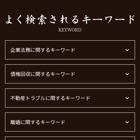
KEYWORD
企業法務に関するキーワード
下請法 改正 2026
債権回収に関するキーワード
顧問弁護士 個人事業主
退職勧奨 言ってはいけない
顧問弁護士 契約
弁護士 債権回収 流れ
顧問弁護士 費用 中小企業
不動産トラブルに関するキーワード
債権回収 弁護士 費用
顧問弁護士とは
債権回収 弁護士
法律事務所 m&a
借金 時効
不動産屋 トラブル 相談
顧問弁護士 メリット
借金 時効の援用 その後
離婚に関するキーワード
不動産 トラブル相談
m&a 弁護士
売掛金 未回収
不動産賃貸 弁護士
m&a 弁護士 費用
債権回収
不動産 トラブル 相談 東京都
離婚調停 期間