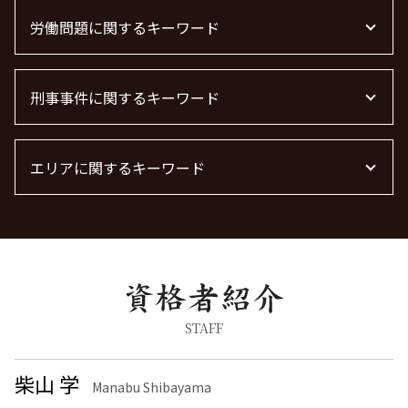
借金 時効
不動産賃貸 弁護士
離婚 慰謝料請求
下請法 改正 2026
弁護士 債権回収 流れ
不動産トラブル 弁護士
労働問題に関するキーワード
離婚 慰謝料とは
顧問弁護士 メリット
債権回収 弁護士 完全成功報酬
管理会社 トラブル 相談
離婚 慰謝料 精神的苦痛
顧問弁護士 契約
債権回収 弁護士
不動産 トラブル相談
離婚調停 流れ
残業代 未払い
顧問弁護士 費用
債権回収
不動産トラブル
離婚 慰謝料 種類
刑事事件に関するキーワード
労働問題 最近
m&a 弁護士
借金 時効の援用 その後
不動産トラブル 相談
離婚調停 期間
労働問題に強い弁護士
顧問弁護士 費用 中小企業
不動産 トラブル 相談 東京都
面会交流権
労働問題 解決策
痴漢 逮捕
離婚 慰謝料 養育費
労働問題に強い弁護士 東京
エリアに関するキーワード
器物破損 器物損壊 違い
離婚公正証書
労働問題 種類
脅迫罪 構成要件
離婚 慰謝料 相場 年収400万
労働問題 相談
痴漢 逮捕 弁護士
企業法務 渋谷区 弁護士
離婚協議
労働問題 弁護士
脅迫罪 懲役
離婚 東京都 弁護士
離婚裁判
詐欺罪 種類
企業法務 品川区 弁護士
離婚 しない 場合 慰謝料相場
詐欺罪 時効
労働問題 千葉県 弁護士
面会交流 権利
刑事事件 流れ
債権回収 大田区 弁護士
養育費 決め方
刑事事件 民事事件 違い
刑事事件 神奈川県 弁護士
STAFF
共同親権 制度
器物破損 慰謝料
離婚 茨城県 弁護士
慰謝料 離婚
刑事事件 弁護士
刑事事件 埼玉県 弁護士
柴山 学
離婚の慰謝料 相場
Manabu Shibayama
刑事事件 日本
債権回収 千葉県 弁護士
離婚 慰謝料なし