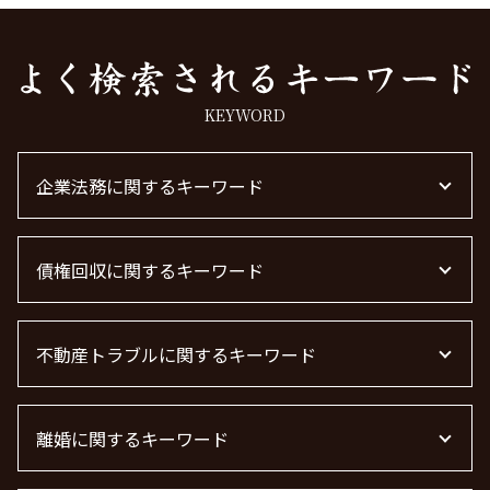
KEYWORD
企業法務に関するキーワード
顧問弁護士とは
債権回収に関するキーワード
m&a 弁護士費用 相場
顧問弁護士
m&a 弁護士 費用
借金 時効 個人
顧問弁護士 個人事業主
不動産トラブルに関するキーワード
債権回収 弁護士 費用
法律事務所 m&a
債権回収 時効
企業法務とは
債権回収 個人
賃貸 苦情 どこに
企業法務
売掛金 未回収
離婚に関するキーワード
不動産 賃貸 トラブル相談
企業法務 弁護士
債権回収 無視
不動産屋 トラブル 相談
退職勧奨 言ってはいけない