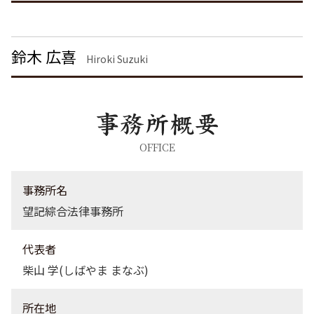
痴漢 冤罪 逮捕
労働問題 栃木県 弁護士
離婚 慰謝料 相場
暴行罪 構成要件
不動産トラブル 大田区 弁護士
脅迫罪 慰謝料
離婚 渋谷区 弁護士
鈴木 広喜
暴行罪 慰謝料
企業法務 栃木県 弁護士
Hiroki Suzuki
刑事事件 千葉県 弁護士
企業法務 千葉県 弁護士
不動産トラブル 茨城県 弁護士
刑事事件 港区 弁護士
不動産トラブル 東京都 弁護士
OFFICE
債権回収 渋谷区 弁護士
労働問題 港区 弁護士
事務所名
望記綜合法律事務所
代表者
柴山 学(しばやま まなぶ)
所在地