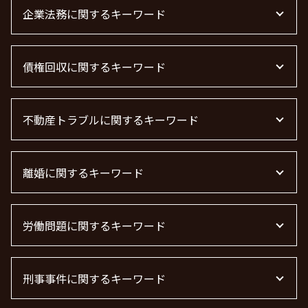
企業法務に関するキーワード
m&a 弁護士 費用
債権回収に関するキーワード
顧問弁護士とは
顧問弁護士 費用
顧問弁護士 費用 中小企業
弁護士 債権回収 流れ
下請法 改正 2026
不動産トラブルに関するキーワード
売掛金 未回収
法律事務所 m&a
債権回収 弁護士
m&a 弁護士費用 相場
債権回収
不動産 トラブル 相談 東京都
企業法務とは
借金 時効 個人
離婚に関するキーワード
不動産トラブル 相談
顧問弁護士 契約
借金 時効
不動産 トラブル相談
退職勧奨 言ってはいけない
債権回収 個人
不動産トラブル 弁護士
離婚 しない 場合 慰謝料相場
顧問弁護士 個人事業主
債権回収 無視
不動産 賃貸 トラブル相談
労働問題に関するキーワード
面会交流権
m&a 弁護士
債権回収 弁護士 費用
不動産屋 トラブル 相談
慰謝料 離婚
企業法務
借金 時効の援用 その後
不動産トラブル
離婚 慰謝料 相場 年収
労働問題に強い弁護士 東京
顧問弁護士 メリット
債権回収 時効
不動産賃貸 弁護士
離婚公正証書
刑事事件に関するキーワード
労働問題 最近
企業法務 弁護士
債権回収 弁護士 完全成功報酬
賃貸 苦情 どこに
離婚 慰謝料 精神的苦痛
労働問題 解決策
顧問弁護士
管理会社 トラブル 相談