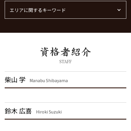
離婚 精神的苦痛 慰謝料相場
労働問題 種類
刑事事件 日本
共同親権 制度
労働問題 弁護士
エリアに関するキーワード
脅迫罪 懲役
離婚 慰謝料とは
労働問題に強い弁護士
器物破損 器物損壊 違い
離婚調停 流れ
残業代 未払い
詐欺罪 時効
債権回収 茨城県 弁護士
離婚協議
労働問題 相談
刑事事件 流れ
債権回収 埼玉県 弁護士
離婚 慰謝料 相場 年収400万
脅迫罪 慰謝料
企業法務 茨城県 弁護士
離婚 慰謝料なし
詐欺罪 種類
企業法務 栃木県 弁護士
離婚の慰謝料 相場
器物破損 慰謝料
不動産トラブル 栃木県 弁護士
離婚 慰謝料 財産分与
刑事事件 民事事件 違い
労働問題 東京都 弁護士
STAFF
離婚裁判
刑事事件 弁護士
労働問題 渋谷区 弁護士
離婚 慰謝料払わない
痴漢 冤罪 逮捕
労働問題 埼玉県 弁護士
柴山 学
浮気 離婚 慰謝料相場
Manabu Shibayama
脅迫罪 構成要件
企業法務 神奈川県 弁護士
離婚届
痴漢 逮捕 弁護士
刑事事件 神奈川県 弁護士
離婚 慰謝料 養育費
痴漢 逮捕
離婚 茨城県 弁護士
暴行罪 慰謝料
不動産トラブル 千葉県 弁護士
鈴木 広喜
暴行罪 構成要件
不動産トラブル 港区 弁護士
Hiroki Suzuki
離婚 品川区 弁護士
刑事事件 栃木県 弁護士